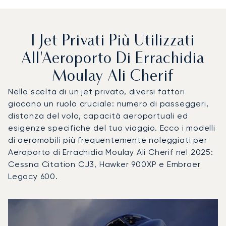
I Jet Privati Più Utilizzati
All'Aeroporto Di Errachidia
Moulay Ali Cherif
Nella scelta di un jet privato, diversi fattori
giocano un ruolo cruciale: numero di passeggeri,
distanza del volo, capacità aeroportuali ed
esigenze specifiche del tuo viaggio. Ecco i modelli
di aeromobili più frequentemente noleggiati per
Aeroporto di Errachidia Moulay Ali Cherif nel 2025:
Cessna Citation CJ3, Hawker 900XP e Embraer
Legacy 600.
Aeroporto di Errachidia Moulay Ali Cherif : I 3 modelli di ae
Foto dell'aeromobile
Modello di aeromobile
Posti
Velocità (km/h)
Velocità (nodi)
Autonomia (