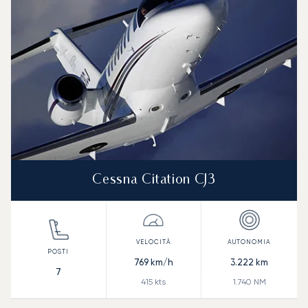
Autonomia (NM)
Cessna Citation CJ3
769
km/h
3.222
km
7
415
kts
1.740
NM