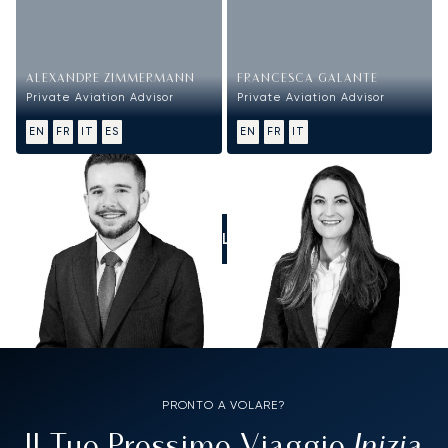
ALEXANDRE ZIMMERMANN
FRANCESCA GALANTE
Private Aviation Advisor
Private Aviation Advisor
EN
FR
IT
ES
EN
FR
IT
CALL US
PRONTO A VOLARE?
Inizia