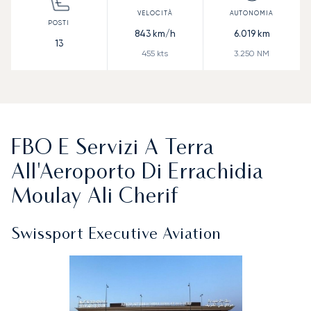
843
km/h
6.019
km
13
455
kts
3.250
NM
FBO E Servizi A Terra
All'Aeroporto Di Errachidia
Moulay Ali Cherif
Swissport Executive Aviation