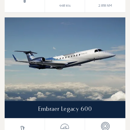
8
448
kts
2.818
NM
Embraer Legacy 600