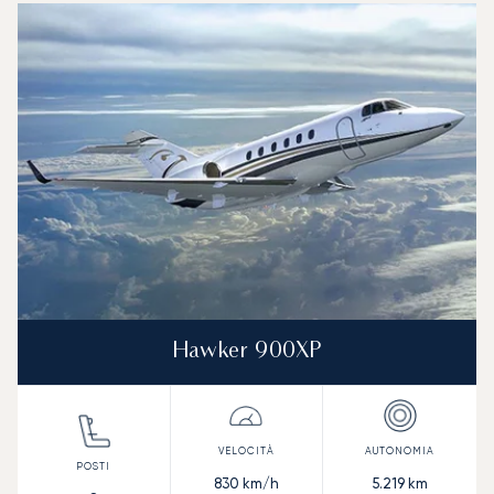
Hawker 900XP
830
km/h
5.219
km