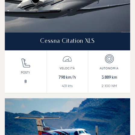
Cessna Citation XLS
798
km/h
3.889
km
8
431
kts
2.100
NM