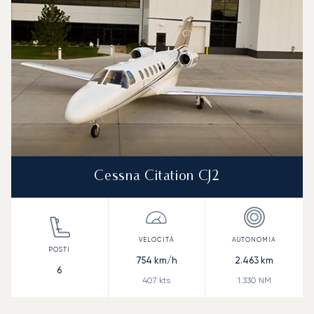
Cessna Citation CJ2
754
km/h
2.463
km
6
407
kts
1.330
NM