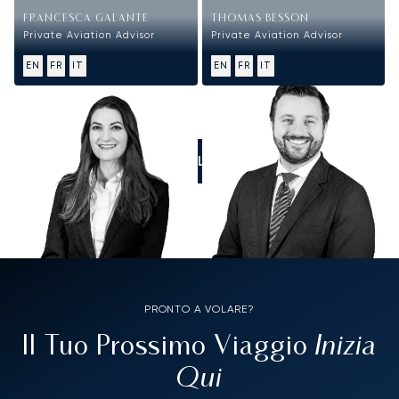
FRANCESCA GALANTE
THOMAS BESSON
Private Aviation Advisor
Private Aviation Advisor
EN
FR
IT
EN
FR
IT
CALL US
PRONTO A VOLARE?
Inizia
Il Tuo Prossimo Viaggio
Qui