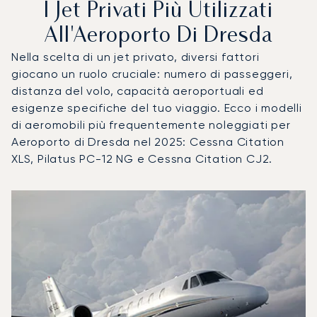
I Jet Privati Più Utilizzati
All'Aeroporto Di Dresda
Nella scelta di un jet privato, diversi fattori
giocano un ruolo cruciale: numero di passeggeri,
distanza del volo, capacità aeroportuali ed
esigenze specifiche del tuo viaggio. Ecco i modelli
di aeromobili più frequentemente noleggiati per
Aeroporto di Dresda nel 2025: Cessna Citation
XLS, Pilatus PC-12 NG e Cessna Citation CJ2.
Aeroporto di Dresda : I 3 modelli di aeromobile più utilizza
Foto dell'aeromobile
Modello di aeromobile
Posti
Velocità (km/h)
Velocità (nodi)
Autonomia (
Autonomia (NM)