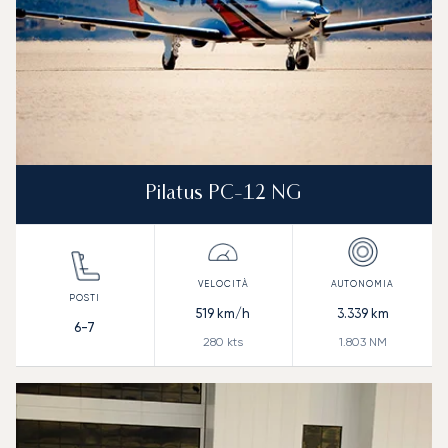
Pilatus PC-12 NG
519
km/h
3.339
km
6-7
280
kts
1.803
NM