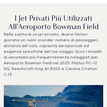
I Jet Privati Più Utilizzati
All'Aeroporto Bowman Field
Nella scelta di un jet privato, diversi fattori
giocano un ruolo cruciale: numero di passeggeri,
distanza del volo, capacità aeroportuali ed
esigenze specifiche del tuo viaggio. Ecco i modelli
di aeromobili più frequentemente noleggiati per
Aeroporto Bowman Field nel 2025: Pilatus PC-12
NG, Beechcraft King Air B200 e Cessna Citation
CJ3.
Aeroporto Bowman Field : I 3 modelli di aeromobile più util
Foto dell'aeromobile
Modello di aeromobile
Posti
Velocità (km/h)
Velocità (nodi)
Autonomia (
Autonomia (NM)