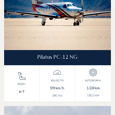
Pilatus PC-12 NG
519
km/h
3.339
km
6-7
280
kts
1.803
NM