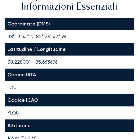
Informazioni Essenziali
Coordinate (DMS)
38° 13′ 41″ N, 85° 39′ 47″ W
Latitudine / Longitudine
38.228001, -85.663696
Codice IATA
LOU
Codice ICAO
KLOU
Altitudine
166 m (546 ft)