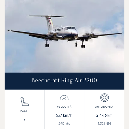
Beechcraft King Air B200
537
km/h
2.446
km
7
290
kts
1.321
NM