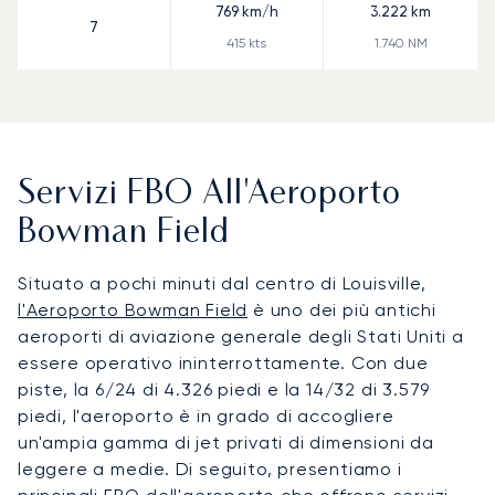
769
km/h
3.222
km
7
415
kts
1.740
NM
Servizi FBO All'Aeroporto
Bowman Field
Situato a pochi minuti dal centro di Louisville,
l'Aeroporto Bowman Field
è uno dei più antichi
aeroporti di aviazione generale degli Stati Uniti a
essere operativo ininterrottamente. Con due
piste, la 6/24 di 4.326 piedi e la 14/32 di 3.579
piedi, l'aeroporto è in grado di accogliere
un'ampia gamma di jet privati di dimensioni da
leggere a medie. Di seguito, presentiamo i