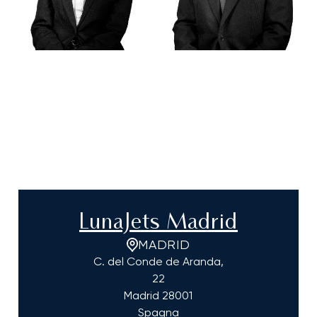
LunaJets Madrid
MADRID
C. del Conde de Aranda,
22
Madrid
28001
Spagna