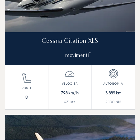
Cessna Citation XLS
*
movimenti
798
km/h
3.889
km
8
431
kts
2.100
NM