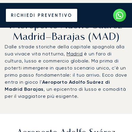
Noleggio jet privato per
RICHIEDI PREVENTIVO
l'Aeroporto Adolfo Suárez
Madrid–Barajas (MAD)
Dalle strade storiche della capitale spagnola alla
sua vivace vita notturna,
Madrid
è un faro di
cultura, lusso e commercio globale. Ma prima di
poterti immergere in questo scenario unico, c'è un
primo passo fondamentale: il tuo arrivo. Ecco dove
entra in gioco l'
Aeroporto Adolfo Suárez di
Madrid Barajas
, un epicentro di lusso e comodità
per il viaggiatore più esigente.