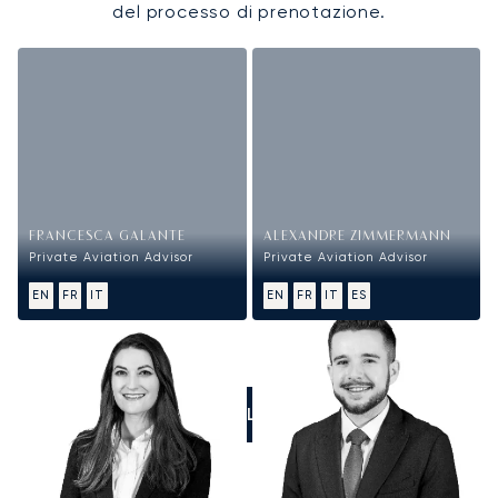
del processo di prenotazione.
FRANCESCA GALANTE
ALEXANDRE ZIMMERMANN
Private Aviation Advisor
Private Aviation Advisor
EN
FR
IT
EN
FR
IT
ES
CALL US