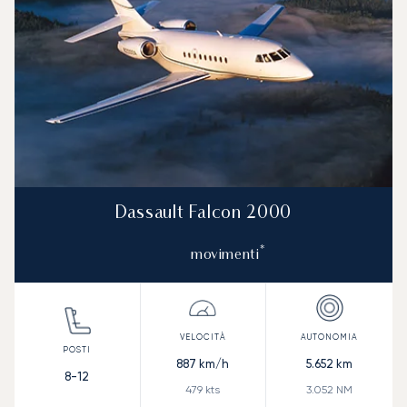
Dassault Falcon 2000
*
movimenti
887
km/h
5.652
km
8-12
479
kts
3.052
NM