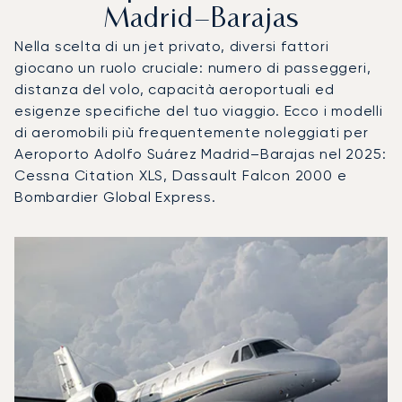
Madrid–Barajas
Nella scelta di un jet privato, diversi fattori
giocano un ruolo cruciale: numero di passeggeri,
distanza del volo, capacità aeroportuali ed
esigenze specifiche del tuo viaggio. Ecco i modelli
di aeromobili più frequentemente noleggiati per
Aeroporto Adolfo Suárez Madrid–Barajas nel 2025:
Cessna Citation XLS, Dassault Falcon 2000 e
Bombardier Global Express.
Aeroporto Adolfo Suárez Madrid–Barajas : I 3 modelli di aer
Foto dell'aeromobile
Modello di aeromobile
Movimenti di
Posti
Velocità (km/h)
Velocit
Autonomia (km)
Autonomia (NM)