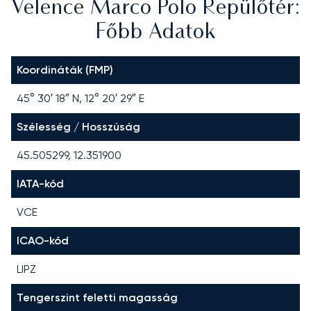
Velence Marco Polo Repülőtér:
Főbb Adatok
Koordináták (FMP)
45° 30′ 18″ N, 12° 20′ 29″ E
Szélesség / Hosszúság
45.505299, 12.351900
IATA-kód
VCE
ICAO-kód
LIPZ
Tengerszint feletti magasság