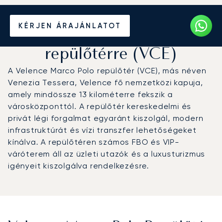
Magánrepülőgép bérlése a
KÉRJEN ÁRAJÁNLATOT
Velence Marco Polo
repülőtérre (VCE)
A Velence Marco Polo repülőtér (VCE), más néven
Venezia Tessera, Velence fő nemzetközi kapuja,
amely mindössze 13 kilométerre fekszik a
városközponttól. A repülőtér kereskedelmi és
privát légi forgalmat egyaránt kiszolgál, modern
infrastruktúrát és vízi transzfer lehetőségeket
kínálva. A repülőtéren számos FBO és VIP-
váróterem áll az üzleti utazók és a luxusturizmus
igényeit kiszolgálva rendelkezésre.