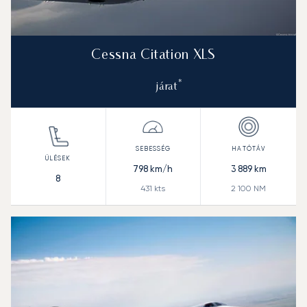
Cessna Citation XLS
*
járat
798
km/h
3 889
km
8
431
kts
2 100
NM