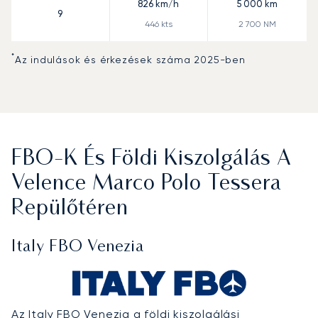
826
km/h
5 000
km
9
446
kts
2 700
NM
*
Az indulások és érkezések száma 2025-ben
FBO-K És Földi Kiszolgálás A
Velence Marco Polo Tessera
Repülőtéren
Italy FBO Venezia
Az Italy FBO Venezia a földi kiszolgálási