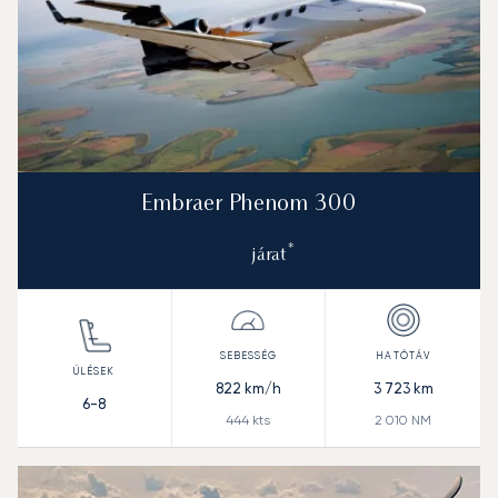
Embraer Phenom 300
*
járat
822
km/h
3 723
km
6-8
444
kts
2 010
NM