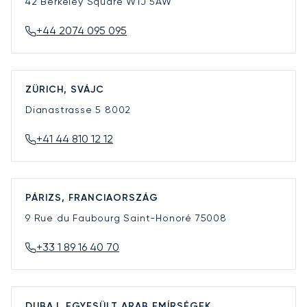
42 Berkeley Square
W1J 5AW
+44 2074 095 095
ZÜRICH, SVÁJC
Dianastrasse 5
8002
+41 44 810 12 12
PÁRIZS, FRANCIAORSZÁG
9 Rue du Faubourg Saint-Honoré
75008
+33 1 89 16 40 70
DUBAJ, EGYESÜLT ARAB EMÍRSÉGEK