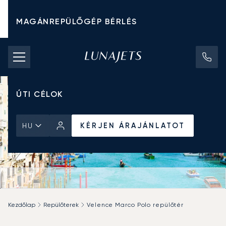
MAGÁNREPÜLŐGÉP BÉRLÉS
CHARTER ÁRAK
MAGÁNREPÜLŐGÉPEK
ÚTI CÉLOK
KÉRJEN ÁRAJÁNLATOT
HU
Kezdőlap
Repülőterek
Velence Marco Polo repülőtér