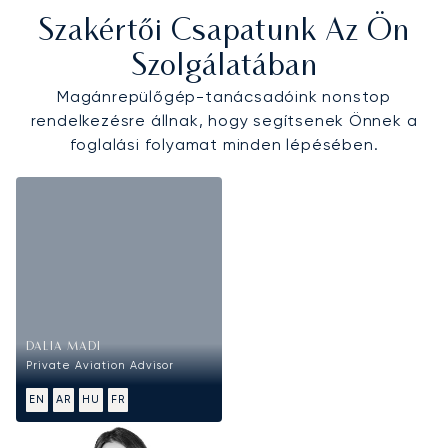
Szakértői Csapatunk Az Ön
Szolgálatában
Magánrepülőgép-tanácsadóink nonstop
rendelkezésre állnak, hogy segítsenek Önnek a
foglalási folyamat minden lépésében.
DALIA MADI
Private Aviation Advisor
EN
AR
HU
FR