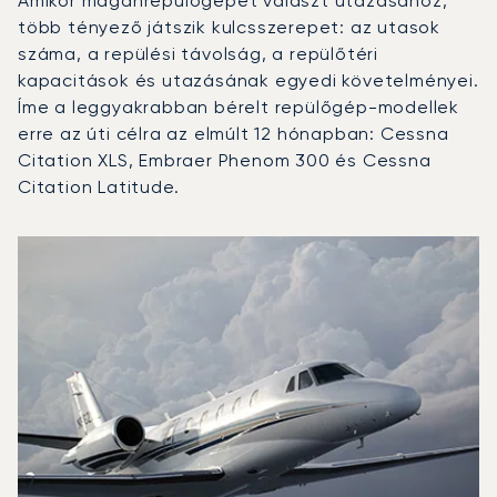
Amikor magánrepülőgépet választ utazásához,
több tényező játszik kulcsszerepet: az utasok
száma, a repülési távolság, a repülőtéri
kapacitások és utazásának egyedi követelményei.
Íme a leggyakrabban bérelt repülőgép-modellek
erre az úti célra az elmúlt 12 hónapban: Cessna
Citation XLS, Embraer Phenom 300 és Cessna
Citation Latitude.
Velence Marco Polo repülőtér : A 3 legtöbbet repült repü
Repülőgép fotója
Repülőgép-típus
Repülési forgalo
Ülőhelyek
Sebesség (km/h)
Sebesség (c
Hatótávolság (km)
Hatótávolság (NM)