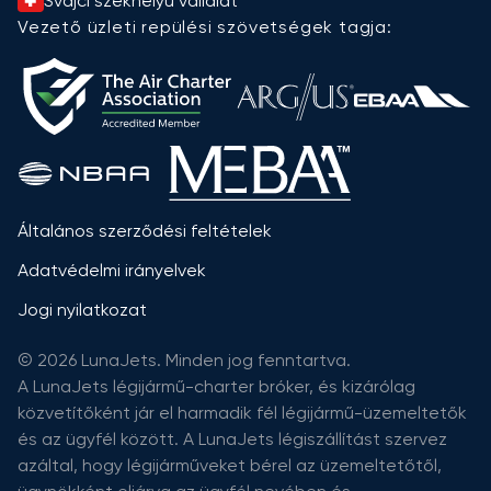
Svájci székhelyű vállalat
Vezető üzleti repülési szövetségek tagja:
Általános szerződési feltételek
Adatvédelmi irányelvek
Jogi nyilatkozat
© 2026 LunaJets. Minden jog fenntartva.
A LunaJets légijármű-charter bróker, és kizárólag
közvetítőként jár el harmadik fél légijármű-üzemeltetők
és az ügyfél között. A LunaJets légiszállítást szervez
azáltal, hogy légijárműveket bérel az üzemeltetőtől,