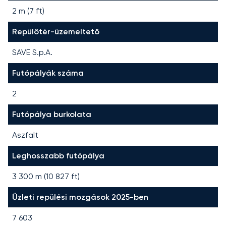
2 m (7 ft)
Repülőtér-üzemeltető
SAVE S.p.A.
Futópályák száma
2
Futópálya burkolata
Aszfalt
Leghosszabb futópálya
3 300
m (
10 827
ft)
Üzleti repülési mozgások 2025-ben
7 603