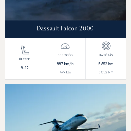
Dassault Falcon 2000
887
km/h
5 652
km
8-12
479
kts
3 052
NM