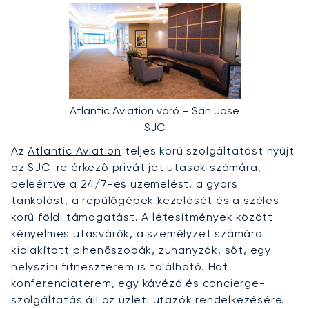
Atlantic Aviation váró – San Jose
SJC
Az
Atlantic Aviation
teljes körű szolgáltatást nyújt
az SJC-re érkező privát jet utasok számára,
beleértve a 24/7-es üzemelést, a gyors
tankolást, a repülőgépek kezelését és a széles
körű földi támogatást. A létesítmények között
kényelmes utasvárók, a személyzet számára
kialakított pihenőszobák, zuhanyzók, sőt, egy
helyszíni fitneszterem is található. Hat
konferenciaterem, egy kávézó és concierge-
szolgáltatás áll az üzleti utazók rendelkezésére.