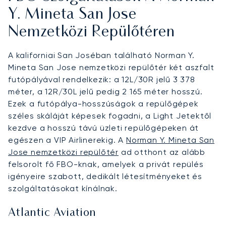
Y. Mineta San Jose
Nemzetközi Repülőtéren
A kaliforniai San Joséban található Norman Y.
Mineta San Jose nemzetközi repülőtér két aszfalt
futópályával rendelkezik: a 12L/30R jelű 3 378
méter, a 12R/30L jelű pedig 2 165 méter hosszú.
Ezek a futópálya-hosszúságok a repülőgépek
széles skáláját képesek fogadni, a Light Jetektől
kezdve a hosszú távú üzleti repülőgépeken át
egészen a VIP Airlinerekig. A
Norman Y. Mineta San
Jose nemzetközi repülőtér
ad otthont az alább
felsorolt fő FBO-knak, amelyek a privát repülés
igényeire szabott, dedikált létesítményeket és
szolgáltatásokat kínálnak.
Atlantic Aviation