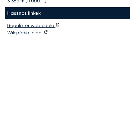
3 353
m (
11 000
ft)
Hasznos linkek
Repülőtér weboldala
Wikipédia-oldal