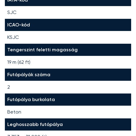
SJC
ICAO-kód
KSJC
Tengerszint feletti magasság
19 m (62 ft)
Futópályák száma
2
Futópálya burkolata
Beton
Leghosszabb futópálya