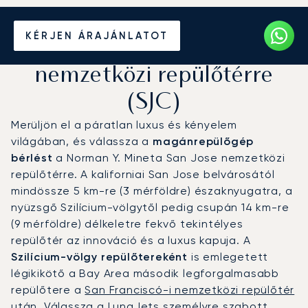
Magánrepülőgép bérlése a
KÉRJEN ÁRAJÁNLATOT
San Jose Mineta
nemzetközi repülőtérre
(SJC)
Merüljön el a páratlan luxus és kényelem
világában, és válassza a
magánrepülőgép
bérlést
a Norman Y. Mineta San Jose nemzetközi
repülőtérre. A kaliforniai San Jose belvárosától
mindössze 5 km-re (3 mérföldre) északnyugatra, a
nyüzsgő Szilícium-völgytől pedig csupán 14 km-re
(9 mérföldre) délkeletre fekvő tekintélyes
repülőtér az innováció és a luxus kapuja. A
Szilícium-völgy repülőtereként
is emlegetett
légikikötő a Bay Area második legforgalmasabb
repülőtere a
San Franciscó-i nemzetközi repülőtér
után. Válassza a LunaJets személyre szabott,