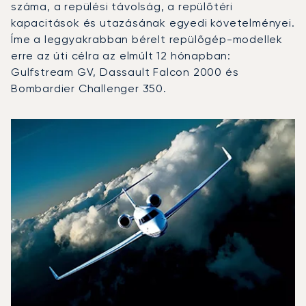
száma, a repülési távolság, a repülőtéri
kapacitások és utazásának egyedi követelményei.
Íme a leggyakrabban bérelt repülőgép-modellek
erre az úti célra az elmúlt 12 hónapban:
Gulfstream GV, Dassault Falcon 2000 és
Bombardier Challenger 350.
San Jose Mineta nemzetközi repülőtér : A 3 legtöbbet re
Repülőgép fotója
Repülőgép-típus
Ülőhelyek
Sebesség (km/h)
Sebesség (csomó)
Hatótávolság (km)
Hatótávolság (NM)