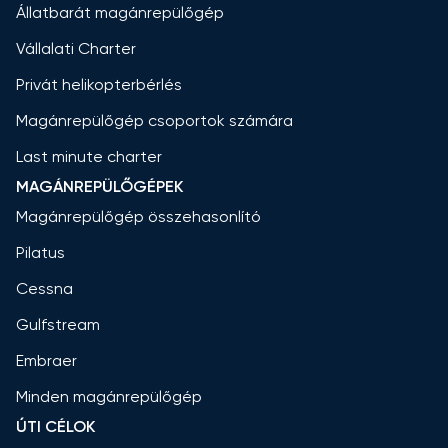
Állatbarát magánrepülőgép
Vállalati Charter
Privát helikopterbérlés
Magánrepülőgép csoportok számára
Last minute charter
MAGÁNREPÜLŐGÉPEK
Magánrepülőgép összehasonlító
Pilatus
Cessna
Gulfstream
Embraer
Minden magánrepülőgép
ÚTI CÉLOK