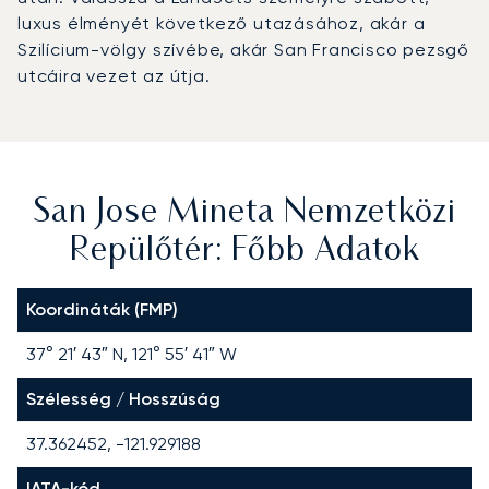
luxus élményét következő utazásához, akár a
Szilícium-völgy szívébe, akár San Francisco pezsgő
utcáira vezet az útja.
San Jose Mineta Nemzetközi
Repülőtér: Főbb Adatok
Koordináták (FMP)
37° 21′ 43″ N, 121° 55′ 41″ W
Szélesség / Hosszúság
37.362452, -121.929188
IATA-kód