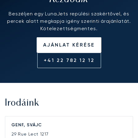
Beszéljen egy LunaJets repülési szakértővel, és
percek alatt megkapja igény szerinti árajánlatát.
Kötelezettségmentes.
AJÁNLAT KÉRÉSE
+41 22 782 12 12
Irodáink
GENF, SVÁJC
29 Rue Lect
1217