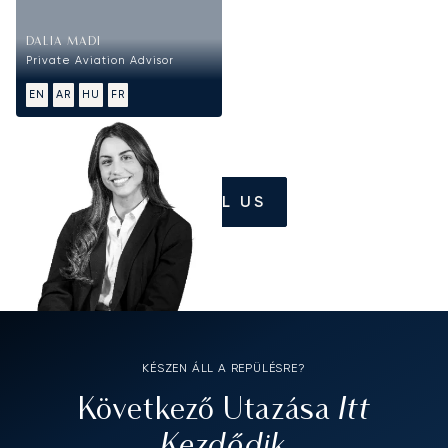
DALIA MADI
Private Aviation Advisor
EN
AR
HU
FR
CALL US
KÉSZEN ÁLL A REPÜLÉSRE?
Itt
Következő Utazása
Kezdődik