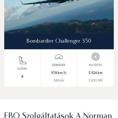
Bombardier Challenger 350
978
km/h
5 926
km
8
528
kts
3 200
NM
FBO Szolgáltatások A Norman