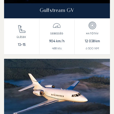
Gulfstream GV
904
km/h
12 038
km
13-15
488
kts
6 500
NM