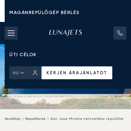
MAGÁNREPÜLŐGÉP BÉRLÉS
CHARTER ÁRAK
MAGÁNREPÜLŐGÉPEK
ÚTI CÉLOK
KÉRJEN ÁRAJÁNLATOT
HU
Kezdőlap
Repülőterek
San Jose Mineta nemzetközi repülőtér