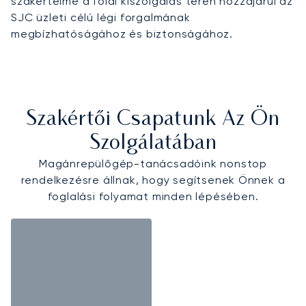
szakértelme a földi kiszolgálás terén hozzájárul az
SJC üzleti célú légi forgalmának
megbízhatóságához és biztonságához.
Szakértői Csapatunk Az Ön
Szolgálatában
Magánrepülőgép-tanácsadóink nonstop
rendelkezésre állnak, hogy segítsenek Önnek a
foglalási folyamat minden lépésében.