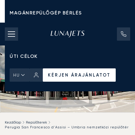
MAGÁNREPÜLŐGÉP BÉRLÉS
CHARTER ÁRAK
MAGÁNREPÜLŐGÉPEK
ÚTI CÉLOK
KÉRJEN ÁRAJÁNLATOT
HU
Kezdőlap
Repülőterek
Perugia San Francesco d'Assisi – Umbria nemzetközi repülőtér