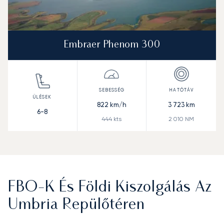
Embraer Phenom 300
822
km/h
3 723
km
6-8
444
kts
2 010
NM
FBO-K És Földi Kiszolgálás Az
Umbria Repülőtéren