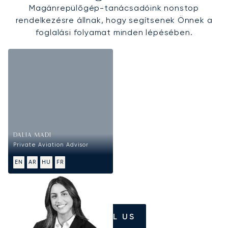
Magánrepülőgép-tanácsadóink nonstop
rendelkezésre állnak, hogy segítsenek Önnek a
foglalási folyamat minden lépésében.
DALIA MADI
Private Aviation Advisor
EN
AR
HU
FR
CALL US