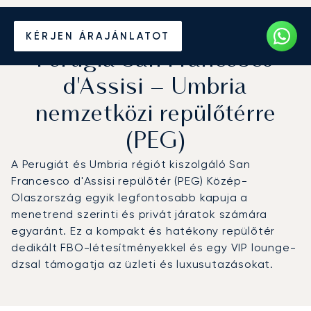
Magánrepülőgép bérlése a
KÉRJEN ÁRAJÁNLATOT
Perugia San Francesco
d'Assisi – Umbria
nemzetközi repülőtérre
(PEG)
A Perugiát és Umbria régiót kiszolgáló San
Francesco d'Assisi repülőtér (PEG) Közép-
Olaszország egyik legfontosabb kapuja a
menetrend szerinti és privát járatok számára
egyaránt. Ez a kompakt és hatékony repülőtér
dedikált FBO-létesítményekkel és egy VIP lounge-
dzsal támogatja az üzleti és luxusutazásokat.