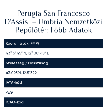
Perugia San Francesco
D'Assisi – Umbria Nemzetközi
Repülőtér: Főbb Adatok
Koordináták (FMP)
43° 5′ 45″ N, 12° 30′ 48″ E
Szélesség / Hosszúság
43.09591, 12.51322
IATA-kód
PEG
ICAO-kód