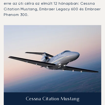
erre az úti célra az elmúlt 12 hónapban: Cessna
Citation Mustang, Embraer Legacy 600 és Embraer
Phenom 300.
Perugia San Francesco d'Assisi – Umbria nemzetközi repül
Repülőgép fotója
Repülőgép-típus
Ülőhelyek
Sebesség (km/h)
Sebesség (csomó)
Hatótávolság (km)
Hatótávolság (NM)
Cessna Citation Mustang