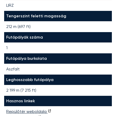
LIRZ
Tengerszint feletti magasság
212 m (697 ft)
Futópályák száma
1
Futópálya burkolata
Aszfalt
Leghosszabb futópálya
2 199
m (
7 215
ft)
Hasznos linkek
Repülőtér weboldala