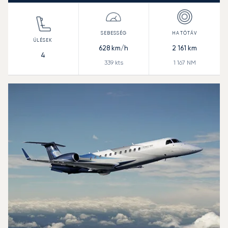
628
km/h
2 161
km
4
339
kts
1 167
NM