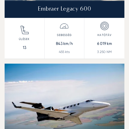
Embraer Legacy 600
843
km/h
6 019
km
13
455
kts
3 250
NM