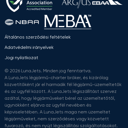
Általános szerződési feltételek
Adatvédelmi irányelvek
Jogi nyilatkozat
© 2026 LunaJets. Minden jog fenntartva.
A LunaJets légijármű-charter bróker, és kizárólag
közvetítőként jár el harmadik fél légijármű-üzemeltetők
és az ügyfél között. A LunaJets légiszállítást szervez
azáltal, hogy légijárműveket bérel az üzemeltetőtől,
ügynökként eljárva az ügyfél nevében és
képviseletében. A LunaJets maga nem üzemeltet
légijárműveket, nem szerződéses vagy közvetett
fuvarozó, és nem nyújt légiszállítási szolgáltatásokat.