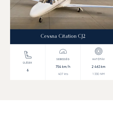
Cessna Citation CJ2
754
km/h
2 463
km
6
407
kts
1 330
NM