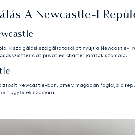
álás A Newcastle-I Repül
ewcastle
di kiszolgálási szolgáltatásokat nyújt a Newcastle-i r
tasasszisztenciát privát és charter járatok számára.
tle
ztosít Newcastle-ban, amely magában foglalja a repül
emelt ügyfelek számára.