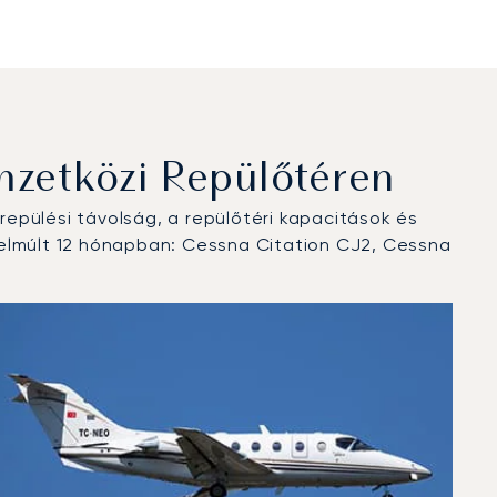
zetközi Repülőtéren
epülési távolság, a repülőtéri kapacitások és
 elmúlt 12 hónapban: Cessna Citation CJ2, Cessna
ben