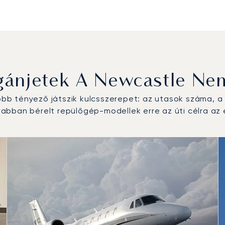
ánjetek A Newcastle Nem
b tényező játszik kulcsszerepet: az utasok száma, a r
abban bérelt repülőgép-modellek erre az úti célra az
t repülőgép-típus a repülési forgalom száma alapján 2025-
km)