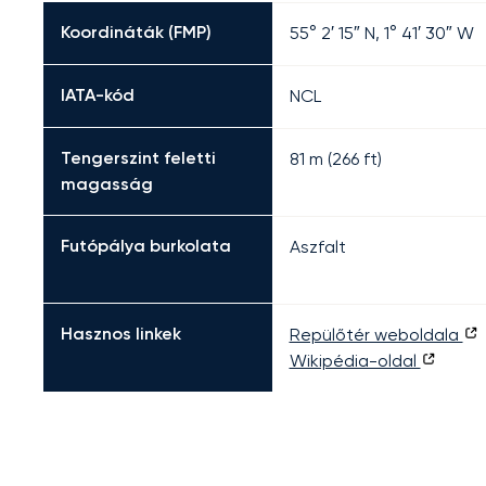
Koordináták (FMP)
55° 2′ 15″ N, 1° 41′ 30″ W
IATA-kód
NCL
Tengerszint feletti
81 m (266 ft)
magasság
Futópálya burkolata
Aszfalt
Hasznos linkek
Repülőtér weboldala
Wikipédia-oldal