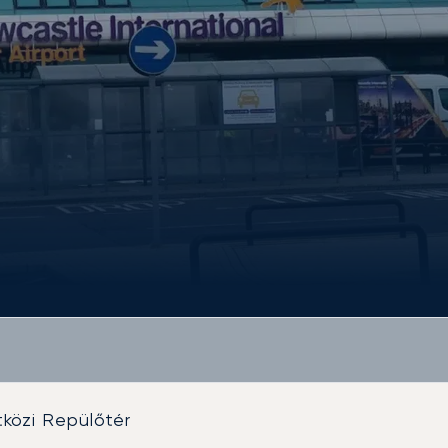
közi Repülőtér