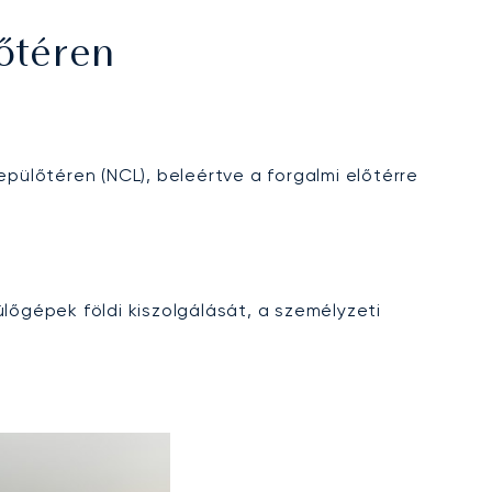
őtéren
epülőtéren (NCL), beleértve a forgalmi előtérre
őgépek földi kiszolgálását, a személyzeti