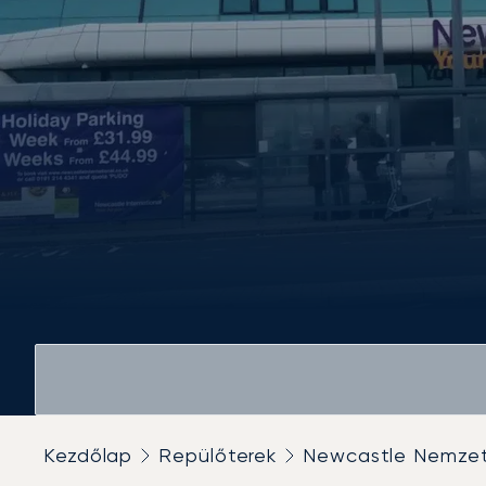
Kezdőlap
Repülőterek
Newcastle Nemzet