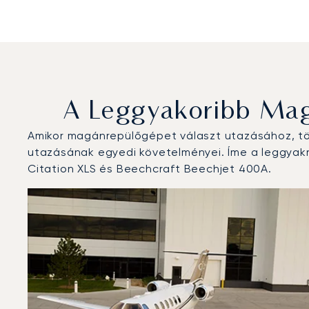
A Leggyakoribb Mag
Amikor magánrepülőgépet választ utazásához, töb
utazásának egyedi követelményei. Íme a leggyakr
Citation XLS és Beechcraft Beechjet 400A.
Newcastle Nemzetközi Repülőtér : A 3 legtöbbet repül
Repülőgép fotója
Repülőgép-típus
Ülőhelyek
Sebesség (km/h)
Sebesség (csomó)
Hatótávolság (
Hatótávolság (NM)