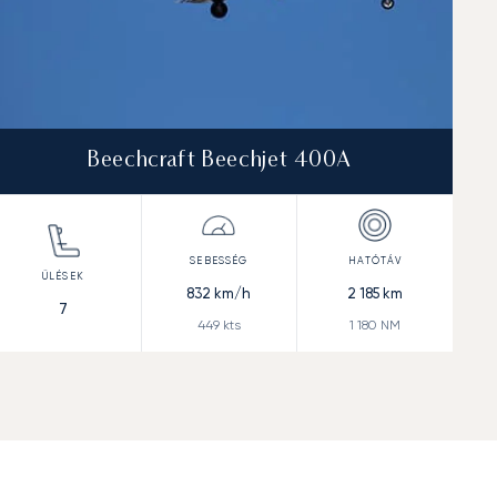
Beechcraft Beechjet 400A
832
km/h
2 185
km
7
449
kts
1 180
NM