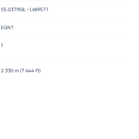
55.037958, -1.689577
EGNT
1
2 330
m (
7 644
ft)