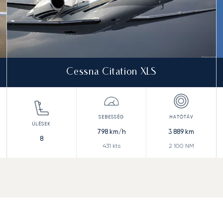
Cessna Citation XLS
798
km/h
3 889
km
8
431
kts
2 100
NM