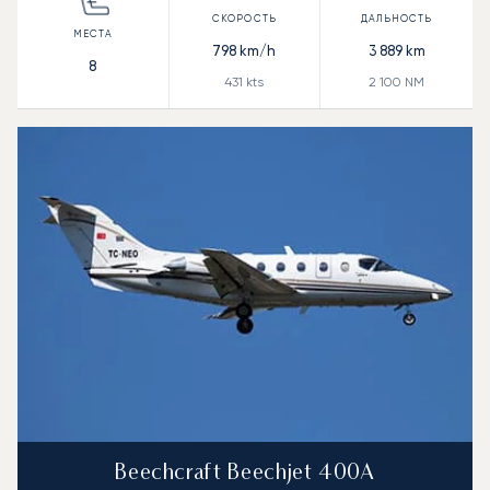
798
km/h
3 889
km
8
431
kts
2 100
NM
Beechcraft Beechjet 400A