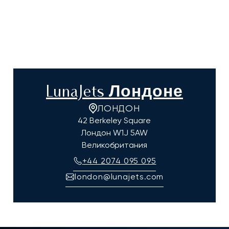
LunaJets Лондоне
ЛОНДОН
42 Berkeley Square
Лондон
W1J 5AW
Великобритания
+44 2074 095 095
london@lunajets.com