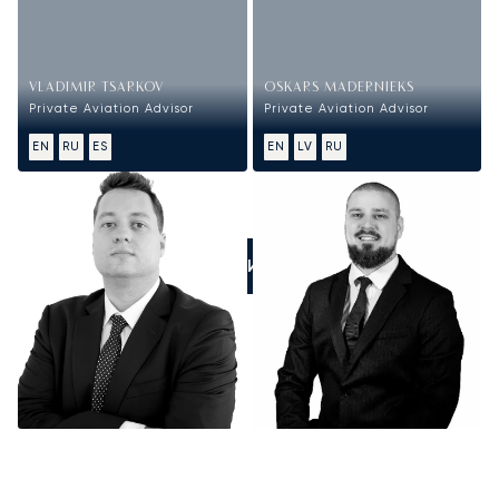
VLADIMIR TSARKOV
OSKARS MADERNIEKS
Private Aviation Advisor
Private Aviation Advisor
EN
RU
ES
EN
LV
RU
ПОЗВОНИТЕ НАМ