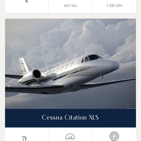
6
407
kts
1 330
NM
Cessna Citation XLS