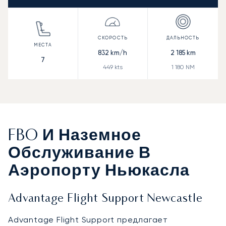
832
km/h
2 185
km
7
449
kts
1 180
NM
FBO И Наземное
Обслуживание В
Аэропорту Ньюкасла
Advantage Flight Support Newcastle
Advantage Flight Support предлагает