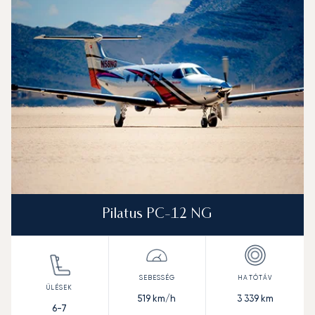
Pilatus PC-12 NG
519
km/h
3 339
km
6-7