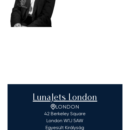
LunaJets London
LONDON
42 Berkeley Square
London
W1J 5AW
Egyesült Királyság