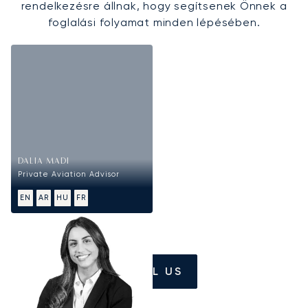
rendelkezésre állnak, hogy segítsenek Önnek a
foglalási folyamat minden lépésében.
DALIA MADI
Private Aviation Advisor
EN
AR
HU
FR
CALL US