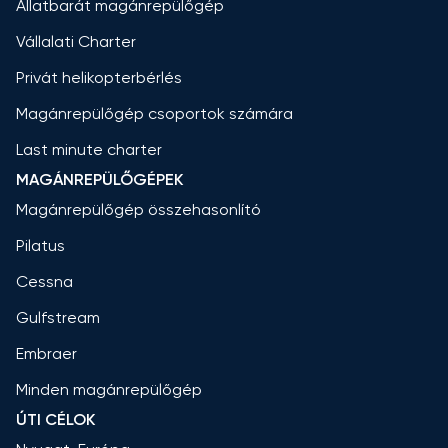
Állatbarát magánrepülőgép
Vállalati Charter
Privát helikopterbérlés
Magánrepülőgép csoportok számára
Last minute charter
MAGÁNREPÜLŐGÉPEK
Magánrepülőgép összehasonlító
Pilatus
Cessna
Gulfstream
Embraer
Minden magánrepülőgép
ÚTI CÉLOK