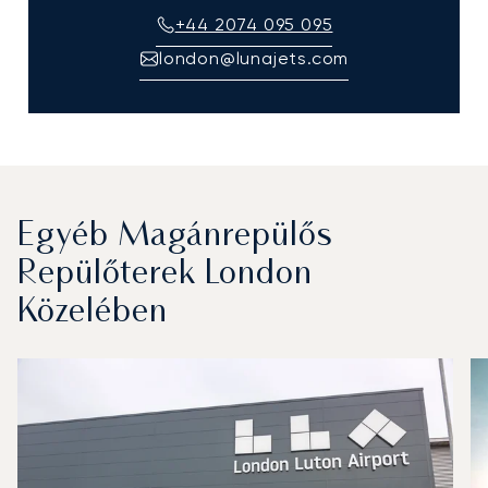
+44 2074 095 095
london@lunajets.com
Egyéb Magánrepülős
Repülőterek London
Közelében