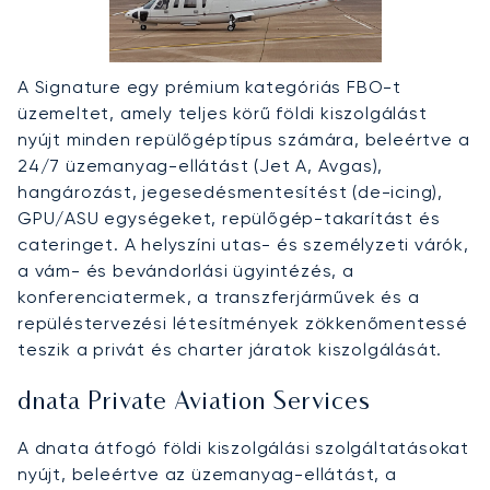
A Signature egy prémium kategóriás FBO-t
üzemeltet, amely teljes körű földi kiszolgálást
nyújt minden repülőgéptípus számára, beleértve a
24/7 üzemanyag-ellátást (Jet A, Avgas),
hangározást, jegesedésmentesítést (de-icing),
GPU/ASU egységeket, repülőgép-takarítást és
cateringet. A helyszíni utas- és személyzeti várók,
a vám- és bevándorlási ügyintézés, a
konferenciatermek, a transzferjárművek és a
repüléstervezési létesítmények zökkenőmentessé
teszik a privát és charter járatok kiszolgálását.
dnata Private Aviation Services
A dnata átfogó földi kiszolgálási szolgáltatásokat
nyújt, beleértve az üzemanyag-ellátást, a