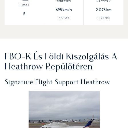
698
km/h
2 076
km
5
377
kts
1 121
NM
FBO-K És Földi Kiszolgálás A
Heathrow Repülőtéren
Signature Flight Support Heathrow