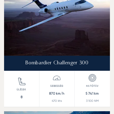
Bombardier Challenger 300
870
km/h
5 741
km
8
470
kts
3 100
NM