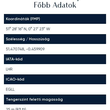
Főbb Adatok
Koordináták (FMP)
51° 28′ 16″ N, 0° 27′ 23″ W
Szélesség / Hosszúság
51.470748, -0.459909
IATA-kód
LHR
ICAO-kód
EGLL
Tengerszint feletti magasság
25 m (83 ft)