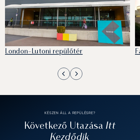
London-Lutoni repülőtér
F
KÉSZEN ÁLL A REPÜLÉSRE?
Itt
Következő Utazása
Kezdődik