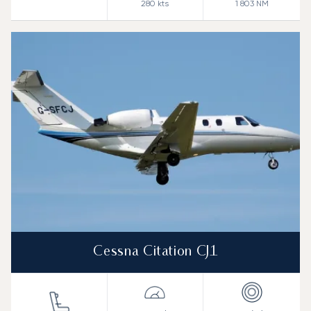
280
kts
1 803
NM
Cessna Citation CJ1