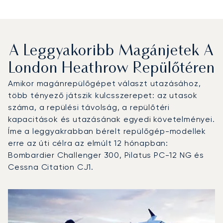
A Leggyakoribb Magánjetek A
London Heathrow Repülőtéren
Amikor magánrepülőgépet választ utazásához,
több tényező játszik kulcsszerepet: az utasok
száma, a repülési távolság, a repülőtéri
kapacitások és utazásának egyedi követelményei.
Íme a leggyakrabban bérelt repülőgép-modellek
erre az úti célra az elmúlt 12 hónapban:
Bombardier Challenger 300, Pilatus PC-12 NG és
Cessna Citation CJ1.
London Heathrow repülőtér : A 3 legtöbbet repült repülő
Repülőgép fotója
Repülőgép-típus
Ülőhelyek
Sebesség (km/h)
Sebesség (csomó)
Hatótávolság (km)
Hatótávolság (NM)