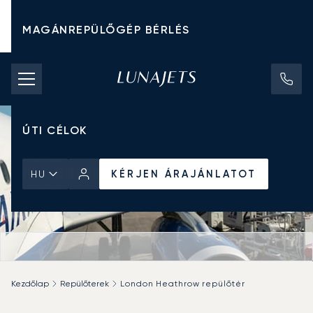
MAGÁNREPÜLŐGÉP BÉRLÉS
CHARTER ÁRAK
MAGÁNREPÜLŐGÉPEK
ÚTI CÉLOK
KÉRJEN ÁRAJÁNLATOT
HU
Kezdőlap
Repülőterek
London Heathrow repülőtér