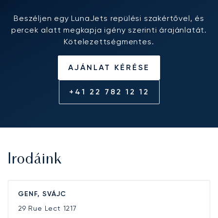
Beszéljen egy LunaJets repülési szakértővel, és
percek alatt megkapja igény szerinti árajánlatát.
Kötelezettségmentes.
AJÁNLAT KÉRÉSE
+41 22 782 12 12
Irodáink
GENF, SVÁJC
29 Rue Lect
1217