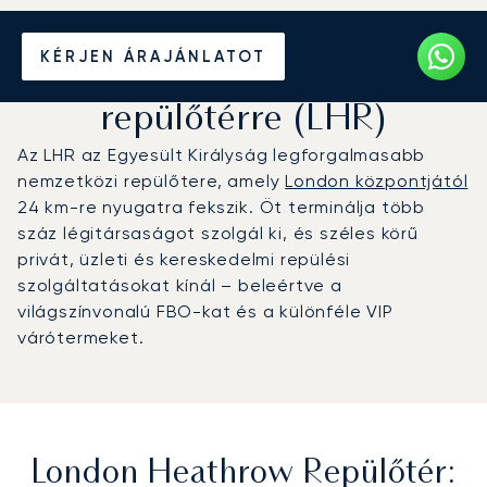
Magánrepülőgép bérlése a
KÉRJEN ÁRAJÁNLATOT
London Heathrow
repülőtérre (LHR)
Az LHR az Egyesült Királyság legforgalmasabb
nemzetközi repülőtere, amely
London központjától
24 km-re nyugatra fekszik. Öt terminálja több
száz légitársaságot szolgál ki, és széles körű
privát, üzleti és kereskedelmi repülési
szolgáltatásokat kínál – beleértve a
világszínvonalú FBO-kat és a különféle VIP
várótermeket.
London Heathrow Repülőtér: