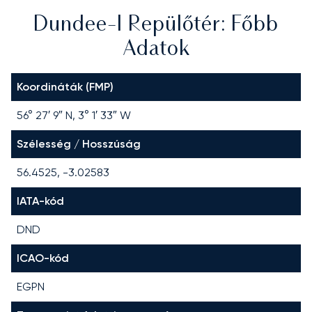
Dundee-I Repülőtér: Főbb
Adatok
Koordináták (FMP)
56° 27′ 9″ N, 3° 1′ 33″ W
Szélesség / Hosszúság
56.4525, -3.02583
IATA-kód
DND
ICAO-kód
EGPN