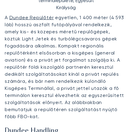
terminálépülete, Egyesült
Királyság
A
Dundee Repülőtér
egyetlen, 1 400 méter (4 593
láb) hosszú aszfalt futópályával rendelkezik,
amely kis- és közepes méretű repülőgépek,
köztük Light Jetek és turbólégcsavaros gépek
fogadására alkalmas. Kompakt regionális
repülőtérként elsősorban a kisgépes (general
aviation) és a privát jet forgalmat szolgálja ki. A
repülőtér földi kiszolgáló partnerén keresztül
dedikált szolgáltatásokat kínál a privát repülés
számára, és bár nem rendelkezik különálló
Kisgépes Terminállal, a privát jettel utazók a fő
terminálon keresztül élvezhetik az egyszerűsített
szolgáltatások előnyeit. Az alábbiakban
bemutatjuk a repülőtéren szolgáltatást nyújtó
főbb FBO-kat.
Dundee Handling