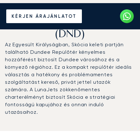
Magánrepülőgép bérlése a
KÉRJEN ÁRAJÁNLATOT
Dundee-i repülőtérre
(DND)
Az Egyesült Királyságban, Skócia keleti partján
található Dundee Repülőtér kényelmes
hozzáférést biztosít Dundee városához és a
környező régióhoz. Ez a kompakt repülőtér ideális
választás a hatékony és problémamentes
szolgáltatást kereső, privát jettel utazók
számára. A LunaJets zökkenőmentes
charterélményt biztosít Skócia e stratégiai
fontosságú kapujához és onnan induló
utazásaihoz.