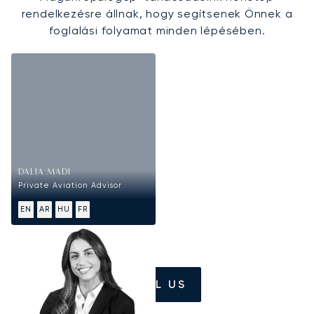
rendelkezésre állnak, hogy segítsenek Önnek a
foglalási folyamat minden lépésében.
DALIA MADI
Private Aviation Advisor
EN
AR
HU
FR
CALL US