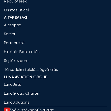
Repülőterek
Összes úticél
A TÁRSASÁG
A csapat
Karrier
Partnereink
Hírek és Betekintés
Sajtóközpont
Társadalmi felelősségvállalás
LUNA AVIATION GROUP
LunaJets
LunaGroup Charter
LunaSolutions
Svájci székhelyű vállalat