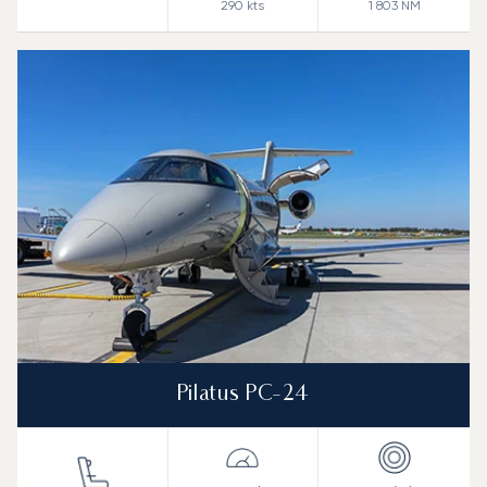
290
kts
1 803
NM
Pilatus PC-24