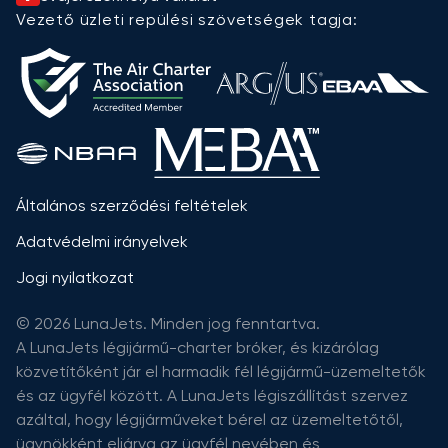
Vezető üzleti repülési szövetségek tagja:
Általános szerződési feltételek
Adatvédelmi irányelvek
Jogi nyilatkozat
© 2026 LunaJets. Minden jog fenntartva.
A LunaJets légijármű-charter bróker, és kizárólag
közvetítőként jár el harmadik fél légijármű-üzemeltetők
és az ügyfél között. A LunaJets légiszállítást szervez
azáltal, hogy légijárműveket bérel az üzemeltetőtől,
ügynökként eljárva az ügyfél nevében és