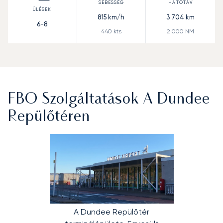
815
km/h
3 704
km
6-8
440
kts
2 000
NM
FBO Szolgáltatások A Dundee
Repülőtéren
A Dundee Repülőtér