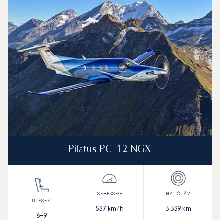
Pilatus PC-12 NGX
537
km/h
3 339
km
6-9