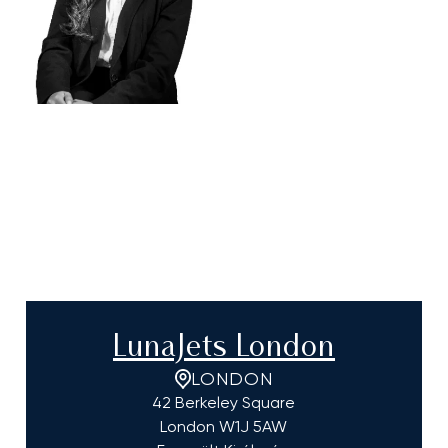
LunaJets London
LONDON
42 Berkeley Square
London
W1J 5AW