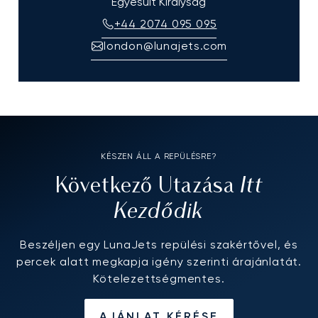
Egyesült Királyság
+44 2074 095 095
london@lunajets.com
KÉSZEN ÁLL A REPÜLÉSRE?
Itt
Következő Utazása
Kezdődik
Beszéljen egy LunaJets repülési szakértővel, és
percek alatt megkapja igény szerinti árajánlatát.
Kötelezettségmentes.
AJÁNLAT KÉRÉSE