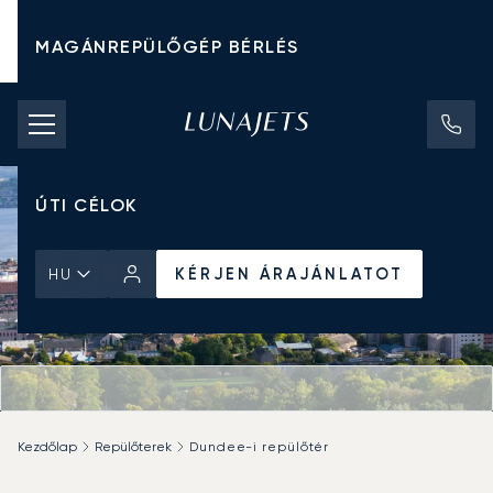
MAGÁNREPÜLŐGÉP BÉRLÉS
CHARTER ÁRAK
MAGÁNREPÜLŐGÉPEK
ÚTI CÉLOK
KÉRJEN ÁRAJÁNLATOT
HU
Kezdőlap
Repülőterek
Dundee-i repülőtér