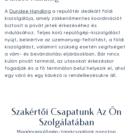
A
Dundee Handling
a repülőtér dedikált földi
kiszolgálója, amely zökkenőmentes koordinációt
biztosít a privát jetek érkezéséhez és
indulásához. Teljes körű repülőgép-kiszolgálást
nyújt, beleértve az üzemanyag-feltöltést, a földi
kiszolgálást, valamint szükség esetén segítséget
a vám- és bevándorlási eljárásokban. Bár nincs
külön privát terminál, az utasokat érkezéskor
fogadják és a fő terminálon belül helyezik el, ahol
egy váró és egy kávézó is rendelkezésükre áll.
Szakértői Csapatunk Az Ön
Szolgálatában
Magánrepülőgép-tanácsadóink nonstop