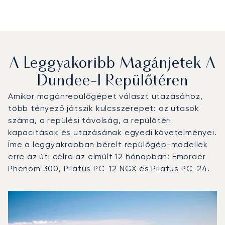
A Leggyakoribb Magánjetek A
Dundee-I Repülőtéren
Amikor magánrepülőgépet választ utazásához,
több tényező játszik kulcsszerepet: az utasok
száma, a repülési távolság, a repülőtéri
kapacitások és utazásának egyedi követelményei.
Íme a leggyakrabban bérelt repülőgép-modellek
erre az úti célra az elmúlt 12 hónapban: Embraer
Phenom 300, Pilatus PC-12 NGX és Pilatus PC-24.
Dundee-i repülőtér : A 3 legtöbbet repült repülőgép-típu
Repülőgép fotója
Repülőgép-típus
Ülőhelyek
Sebesség (km/h)
Sebesség (csomó)
Hatótávolság (km)
Hatótávolság (NM)