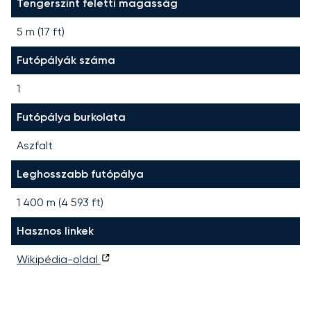
Tengerszint feletti magasság
5 m (17 ft)
Futópályák száma
1
Futópálya burkolata
Aszfalt
Leghosszabb futópálya
1 400
m (
4 593
ft)
Hasznos linkek
Wikipédia-oldal