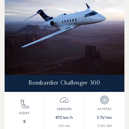
Bombardier Challenger 300
870
km/h
5 741
km
8
470
kts
3 100
NM