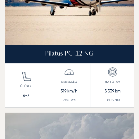
Pilatus PC-12 NG
519
km/h
3 339
km
6-7
280
kts
1 803
NM