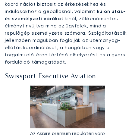
koordinációt biztosít az érkezésekhez és
indulásokhoz a gépállásnál, valamint
külön utas-
és személyzeti várókat
kínál, zökkenőmentes
élményt nyújtva mind az ügyfelek, mind a
repülőgép személyzete számára. Szolgáltatásaik
jellemzően magukban foglalják az üzemanyag-
ellátás koordinálását, a hangárban vagy a
forgalmi előtéren történő elhelyezést és a gyors
fordulóidő támogatását.
Swissport Executive Aviation
Az Aspire prémium repülőtéri váró