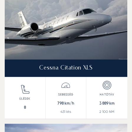
Cessna Citation XLS
798
km/h
3 889
km
8
431
kts
2 100
NM