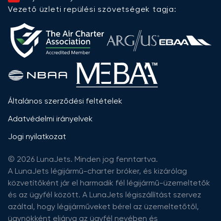
Vezető üzleti repülési szövetségek tagja:
Általános szerződési feltételek
Adatvédelmi irányelvek
Jogi nyilatkozat
© 2026 LunaJets. Minden jog fenntartva.
A LunaJets légijármű-charter bróker, és kizárólag
közvetítőként jár el harmadik fél légijármű-üzemeltetők
és az ügyfél között. A LunaJets légiszállítást szervez
azáltal, hogy légijárműveket bérel az üzemeltetőtől,
ügynökként eljárva az ügyfél nevében és