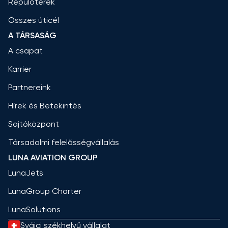
Repülőterek
Összes úticél
A TÁRSASÁG
A csapat
Karrier
Partnereink
Hírek és Betekintés
Sajtóközpont
Társadalmi felelősségvállalás
LUNA AVIATION GROUP
LunaJets
LunaGroup Charter
LunaSolutions
Svájci székhelyű vállalat