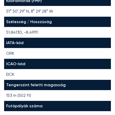
Koordináták (FMP)
51° 50′ 29″ N, 8° 29′ 28″ W
Szélesség / Hosszúság
51.84130, -8.49111
IATA-kód
ORK
ICAO-kód
EICK
Tengerszint feletti magasság
153 m (502 ft)
Futópályák száma