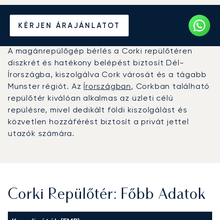
Magánrepülőgép bérlése a
KÉRJEN ÁRAJÁNLATOT
Corki repülőtérre (ORK)
A magánrepülőgép bérlés a Corki repülőtéren
diszkrét és hatékony belépést biztosít Dél-
Írországba, kiszolgálva Cork városát és a tágabb
Munster régiót. Az
Írországban
, Corkban található
repülőtér kiválóan alkalmas az üzleti célú
repülésre, mivel dedikált földi kiszolgálást és
közvetlen hozzáférést biztosít a privát jettel
utazók számára.
Corki Repülőtér: Főbb Adatok