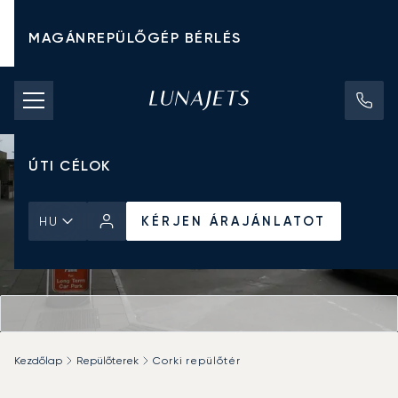
MAGÁNREPÜLŐGÉP BÉRLÉS
CHARTER ÁRAK
MAGÁNREPÜLŐGÉPEK
ÚTI CÉLOK
KÉRJEN ÁRAJÁNLATOT
HU
Kezdőlap
Repülőterek
Corki repülőtér