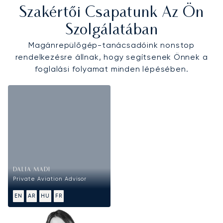
Szakértői Csapatunk Az Ön
Szolgálatában
Magánrepülőgép-tanácsadóink nonstop
rendelkezésre állnak, hogy segítsenek Önnek a
foglalási folyamat minden lépésében.
DALIA MADI
Private Aviation Advisor
EN
AR
HU
FR