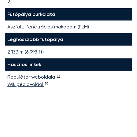
2
Futópálya burkolata
Aszfalt, Penetrációs makadám (PEM)
Leghosszabb futópálya
2 133
m (
6 998
ft)
Hasznos linkek
Repülőtér weboldala
Wikipédia-oldal