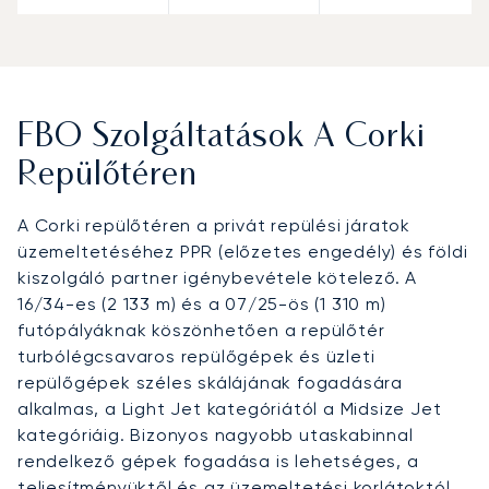
FBO Szolgáltatások A Corki
Repülőtéren
A Corki repülőtéren a privát repülési járatok
üzemeltetéséhez PPR (előzetes engedély) és földi
kiszolgáló partner igénybevétele kötelező. A
16/34-es (2 133 m) és a 07/25-ös (1 310 m)
futópályáknak köszönhetően a repülőtér
turbólégcsavaros repülőgépek és üzleti
repülőgépek széles skálájának fogadására
alkalmas, a Light Jet kategóriától a Midsize Jet
kategóriáig. Bizonyos nagyobb utaskabinnal
rendelkező gépek fogadása is lehetséges, a
teljesítményüktől és az üzemeltetési korlátoktól