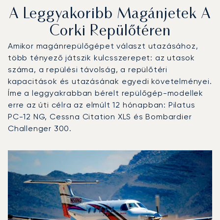
A Leggyakoribb Magánjetek A
Corki Repülőtéren
Amikor magánrepülőgépet választ utazásához,
több tényező játszik kulcsszerepet: az utasok
száma, a repülési távolság, a repülőtéri
kapacitások és utazásának egyedi követelményei.
Íme a leggyakrabban bérelt repülőgép-modellek
erre az úti célra az elmúlt 12 hónapban: Pilatus
PC-12 NG, Cessna Citation XLS és Bombardier
Challenger 300.
Corki repülőtér : A 3 legtöbbet repült repülőgép-típus a
Repülőgép fotója
Repülőgép-típus
Ülőhelyek
Sebesség (km/h)
Sebesség (csomó)
Hatótávolság (km)
Hatótávolság (NM)