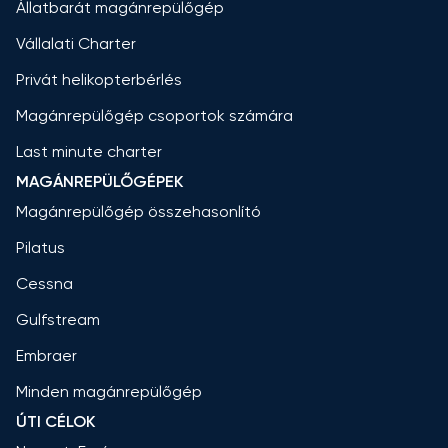
Állatbarát magánrepülőgép
Vállalati Charter
Privát helikopterbérlés
Magánrepülőgép csoportok számára
Last minute charter
MAGÁNREPÜLŐGÉPEK
Magánrepülőgép összehasonlító
Pilatus
Cessna
Gulfstream
Embraer
Minden magánrepülőgép
ÚTI CÉLOK