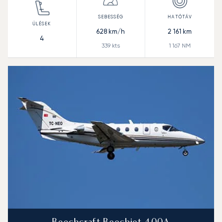
628
km/h
2 161
km
4
339
kts
1 167
NM