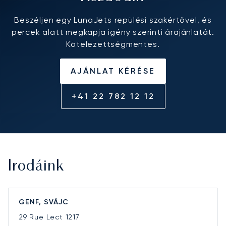
Beszéljen egy LunaJets repülési szakértővel, és
percek alatt megkapja igény szerinti árajánlatát.
Kötelezettségmentes.
AJÁNLAT KÉRÉSE
+41 22 782 12 12
Irodáink
GENF, SVÁJC
29 Rue Lect
1217