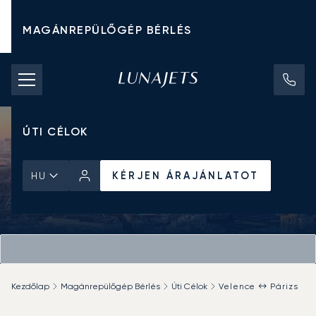
MAGÁNREPÜLŐGÉP BÉRLÉS
CHARTER ÁRAK
MAGÁNREPÜLŐGÉPEK
ÚTI CÉLOK
KÉRJEN ÁRAJÁNLATOT
HU
Kezdőlap
Magánrepülőgép Bérlés
Úti Célok
Velence ↔ Párizs