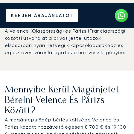
Béreljen magánrepülőt
KÉRJEN ÁRAJÁNLATOT
Velence és Párizs között
A
Velence
(Olaszország) és
Párizs
(Franciaország)
közötti útvonalat a privát jettel utazók
elsősorban nyári hétvégi kikapcsolódásokhoz és
egész éves városlátogatásokhoz veszik igénybe.
Mennyibe Kerül Magánjetet
Bérelni Velence És Párizs
Között?
A magánrepülőgép bérlés költsége Velence és
Párizs között hozzávetőlegesen 8 700 € és 19 100