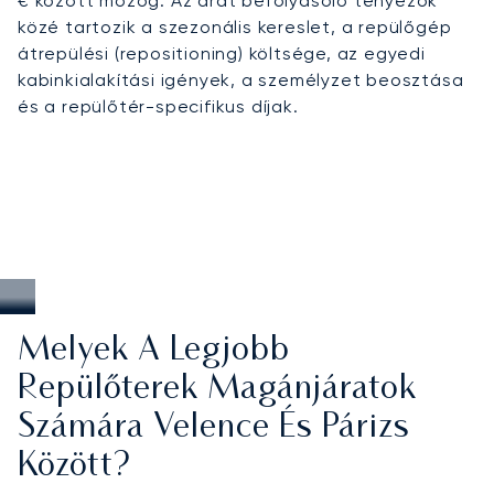
€ között mozog. Az árat befolyásoló tényezők
közé tartozik a szezonális kereslet, a repülőgép
átrepülési (repositioning) költsége, az egyedi
kabinkialakítási igények, a személyzet beosztása
és a repülőtér-specifikus díjak.
Melyek A Legjobb
Repülőterek Magánjáratok
Számára Velence És Párizs
Között?