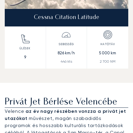
Cessna Citation Latitude
826
km/h
5 000
km
9
446
kts
2 700
NM
Privát Jet Bérlése Velencébe
Velence
az év nagy részében vonzza a privát jet
utazókat
művészet, magán szabadidős
programok és hosszabb kulturális tartózkodások
céljából. A látogatások a San Marco-tér, a Canal