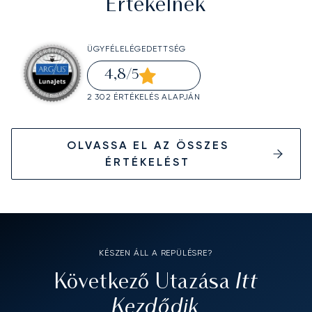
Értékelnek
ÜGYFÉLELÉGEDETTSÉG
4,8
/5
2 302 ÉRTÉKELÉS ALAPJÁN
OLVASSA EL AZ ÖSSZES
ÉRTÉKELÉST
KÉSZEN ÁLL A REPÜLÉSRE?
Itt
Következő Utazása
Kezdődik