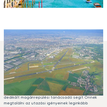
Milyen Típusú Magánjetet
Bérelhetek A Velence–Párizs
Útvonalra?
2025-ben a Citation Mustang, a Beechjet 400A és
a Citation Latitude volt a leggyakrabban igénybe
vett magánrepülő Párizs és Velence között. Egy
dedikált magánrepülési tanácsadó segít Önnek
megtalálni az utazási igényeinek leginkább