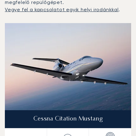
megfelelő repülőgépet.
Vegye fel a kapcsolatot egyik helyi irodánkkal
.
A 2025-ös repülési forgalom alapján legtöbbször igénybe 
Repülőgép fotója
Repülőgép-típus
Ülőhelyek
Sebesség (km/h)
Sebesség (csomó)
Hatótávolság (km)
Hatótávolság (NM)
Cessna Citation Mustang