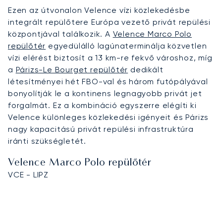
Ezen az útvonalon Velence vízi közlekedésbe
integrált repülőtere Európa vezető privát repülési
központjával találkozik. A
Velence Marco Polo
repülőtér
egyedülálló lagúnaterminálja közvetlen
vízi elérést biztosít a 13 km-re fekvő városhoz, míg
a
Párizs-Le Bourget repülőtér
dedikált
létesítményei hét FBO-val és három futópályával
bonyolítják le a kontinens legnagyobb privát jet
forgalmát. Ez a kombináció egyszerre elégíti ki
Velence különleges közlekedési igényeit és Párizs
nagy kapacitású privát repülési infrastruktúra
iránti szükségletét.
Velence Marco Polo repülőtér
VCE - LIPZ