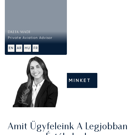
DALIA MADI
Private Aviation Advisor
EN
AR
HU
FR
HÍVJON MINKET
Amit Ügyfeleink A Legjobban