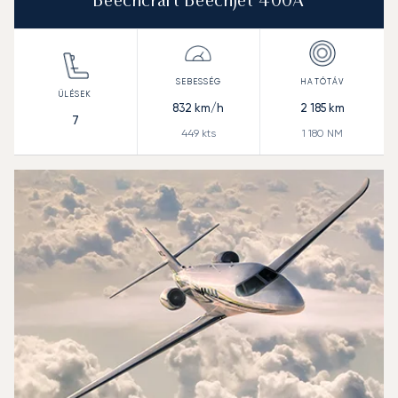
Beechcraft Beechjet 400A
832
km/h
2 185
km
7
449
kts
1 180
NM