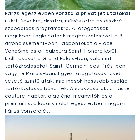
Privát Jet Bérlése Párizsba
Párizs egész évben
vonzza a privát jet utazókat
üzleti ügyekre, divatra, művészetre és diszkrét
szabadidős programokra. A látogatások
magukban foglalhatnak megbeszéléseket a 8.
arrondissement-ban, időpontokat a Place
Vendôme és a Faubourg Saint-Honoré körül,
kiállításokat a Grand Palais-ban, valamint
tartózkodásokat Saint-Germain-des-Prés-ben
vagy Le Marais-ban. Egyes látogatások rövid
vezető szintű utak, míg mások hosszabb családi
tartózkodássá bővülnek. A szakvásárok, a haute
couture-naptár, a galéria-megnyitók és a
prémium szállodai kínálat egész évben megőrzi
Párizs vonzerejét.