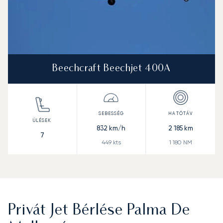
Beechcraft Beechjet 400A
832
km/h
2 185
km
7
449
kts
1 180
NM
Privát Jet Bérlése Palma De