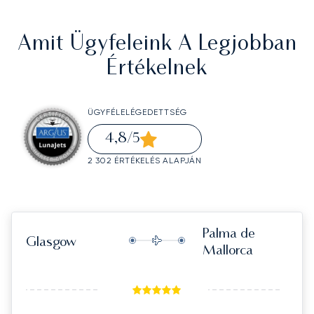
Amit Ügyfeleink A Legjobban
Értékelnek
ÜGYFÉLELÉGEDETTSÉG
4,8
/5
2 302 ÉRTÉKELÉS ALAPJÁN
Palma de
Glasgow
Mallorca