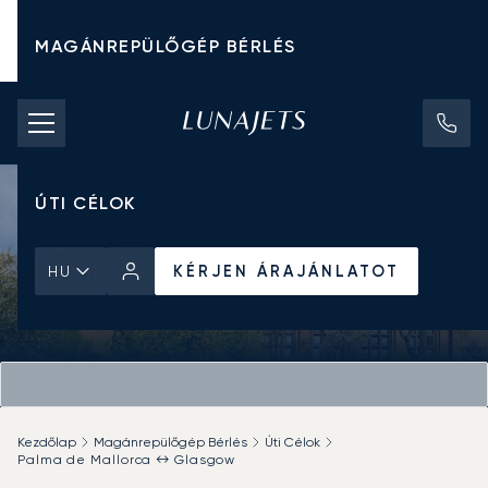
MAGÁNREPÜLŐGÉP BÉRLÉS
CHARTER ÁRAK
MAGÁNREPÜLŐGÉPEK
ÚTI CÉLOK
KÉRJEN ÁRAJÁNLATOT
HU
Kezdőlap
Magánrepülőgép Bérlés
Úti Célok
Palma de Mallorca ↔ Glasgow