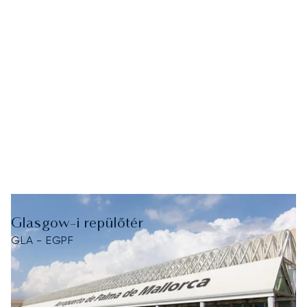
Glasgow-i repülőtér
GLA - EGPF