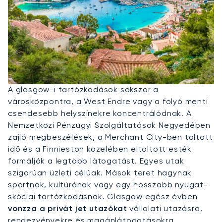
Privát Jet Bérlése Glasgow-Ba
A glasgow-i tartózkodások sokszor a
városközpontra, a West Endre vagy a folyó menti
csendesebb helyszínekre koncentrálódnak. A
Nemzetközi Pénzügyi Szolgáltatások Negyedében
zajló megbeszélések, a Merchant City-ben töltött
idő és a Finnieston közelében eltöltött esték
formálják a legtöbb látogatást. Egyes utak
szigorúan üzleti célúak. Mások teret hagynak
sportnak, kultúrának vagy egy hosszabb nyugat-
skóciai tartózkodásnak. Glasgow egész évben
vonzza a privát jet utazókat
vállalati utazásra,
rendezvényekre és magánlátogatásokra.