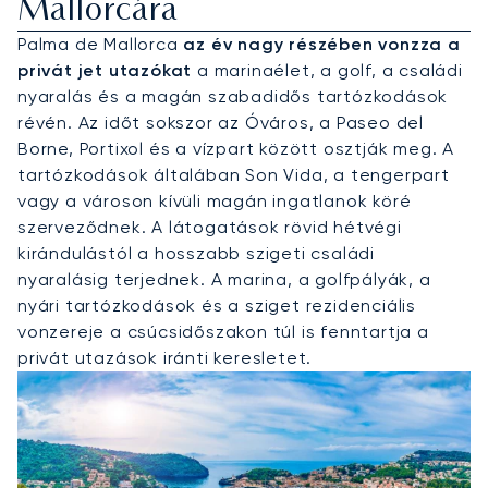
Mallorcára
Palma de Mallorca
az év nagy részében vonzza a
privát jet utazókat
a marinaélet, a golf, a családi
nyaralás és a magán szabadidős tartózkodások
révén. Az időt sokszor az Óváros, a Paseo del
Borne, Portixol és a vízpart között osztják meg. A
tartózkodások általában Son Vida, a tengerpart
vagy a városon kívüli magán ingatlanok köré
szerveződnek. A látogatások rövid hétvégi
kirándulástól a hosszabb szigeti családi
nyaralásig terjednek. A marina, a golfpályák, a
nyári tartózkodások és a sziget rezidenciális
vonzereje a csúcsidőszakon túl is fenntartja a
privát utazások iránti keresletet.