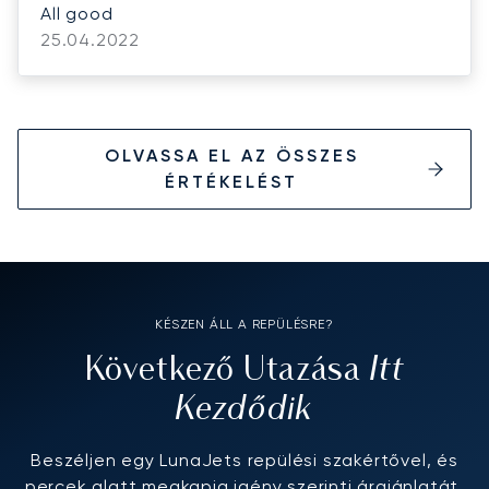
All good
25.04.2022
OLVASSA EL AZ ÖSSZES
ÉRTÉKELÉST
KÉSZEN ÁLL A REPÜLÉSRE?
Itt
Következő Utazása
Kezdődik
Beszéljen egy LunaJets repülési szakértővel, és
percek alatt megkapja igény szerinti árajánlatát.