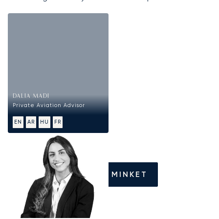
DALIA MADI
Private Aviation Advisor
EN
AR
HU
FR
HÍVJON MINKET