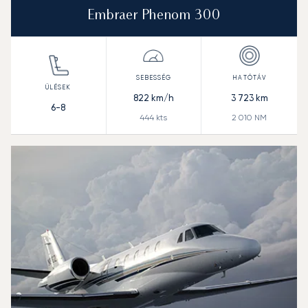
Embraer Phenom 300
822
km/h
3 723
km
6-8
444
kts
2 010
NM