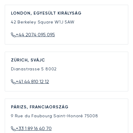
LONDON, EGYESÜLT KIRÁLYSÁG
42 Berkeley Square
W1J 5AW
+44 2074 095 095
ZÜRICH, SVÁJC
Dianastrasse 5
8002
+41 44 810 12 12
PÁRIZS, FRANCIAORSZÁG
9 Rue du Faubourg Saint-Honoré
75008
+33 1 89 16 40 70