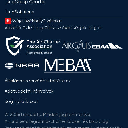
LunaGroup Charter
LunaSolutions
Svájci székhelyű vállalat
Vezető üzleti repülési szövetségek tagja:
Általános szerződési feltételek
Adatvédelmi irányelvek
Jogi nyilatkozat
© 2026 LunaJets. Minden jog fenntartva.
A LunaJets légijármű-charter bróker, és kizárólag