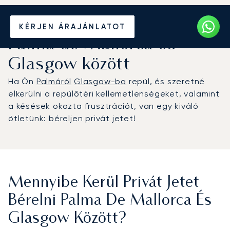
Béreljen magánrepülőt
KÉRJEN ÁRAJÁNLATOT
Palma de Mallorca és
Glasgow között
Ha Ön
Palmáról
Glasgow-ba
repül, és szeretné
elkerülni a repülőtéri kellemetlenségeket, valamint
a késések okozta frusztrációt, van egy kiváló
ötletünk: béreljen privát jetet!
Mennyibe Kerül Privát Jetet
Bérelni Palma De Mallorca És
Glasgow Között?