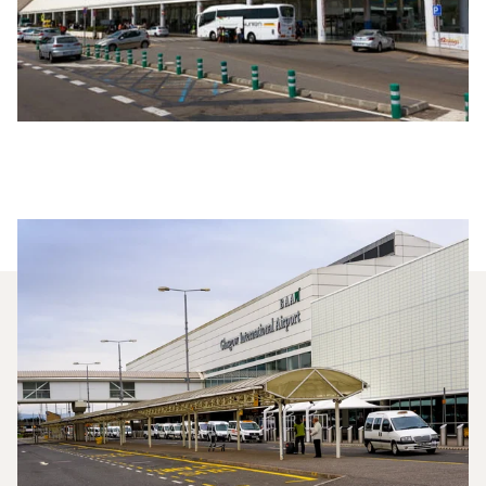
Milyen Típusú Repülőgépet
Bérelhetek Palma De Mallorca
És Glasgow Között?
2025-ben a Phenom 300, a Citation XLS és a
Beechjet 400A volt a leggyakrabban igénybe vett