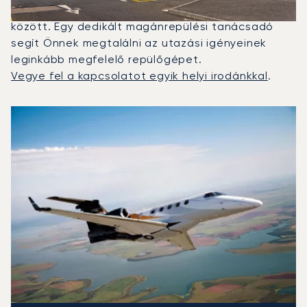
magánrepülő Glasgow és Palma de Mallorca
között. Egy dedikált magánrepülési tanácsadó
segít Önnek megtalálni az utazási igényeinek
leginkább megfelelő repülőgépet.
Vegye fel a kapcsolatot egyik helyi irodánkkal
.
A 2025-ös repülési forgalom alapján legtöbbször igénybe
Repülőgép fotója
Repülőgép-típus
Ülőhelyek
Sebesség (km/h)
Sebesség (csomó)
Hatótávolság (km)
Hatótávolság (NM)