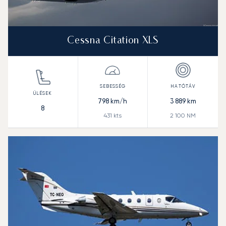
Cessna Citation XLS
798
km/h
3 889
km
8
431
kts
2 100
NM