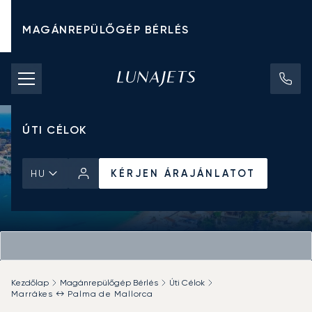
MAGÁNREPÜLŐGÉP BÉRLÉS
CHARTER ÁRAK
MAGÁNREPÜLŐGÉPEK
ÚTI CÉLOK
KÉRJEN ÁRAJÁNLATOT
HU
Kezdőlap
Magánrepülőgép Bérlés
Úti Célok
Marrákes ↔ Palma de Mallorca