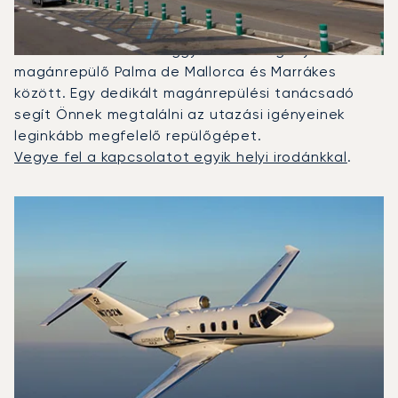
Repüléshez?
2025-ben a Citation M2, a Beechjet 400A és a
Citation CJ4 volt a leggyakrabban igénybe vett
magánrepülő Palma de Mallorca és Marrákes
között. Egy dedikált magánrepülési tanácsadó
segít Önnek megtalálni az utazási igényeinek
leginkább megfelelő repülőgépet.
Vegye fel a kapcsolatot egyik helyi irodánkkal
.
A 2025-ös repülési forgalom alapján legtöbbször igénybe 
Repülőgép fotója
Repülőgép-típus
Ülőhelyek
Sebesség (km/h)
Sebesség (csomó)
Hatótávolság (km)
Hatótávolság (NM)