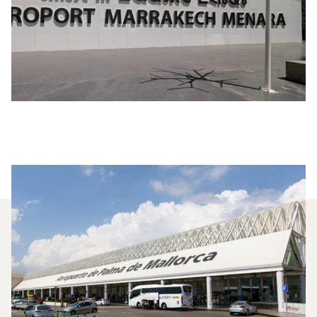
Milyen Típusú Repülőgépet
Bérelhetek A Marrákes És
Palma De Mallorca Közötti