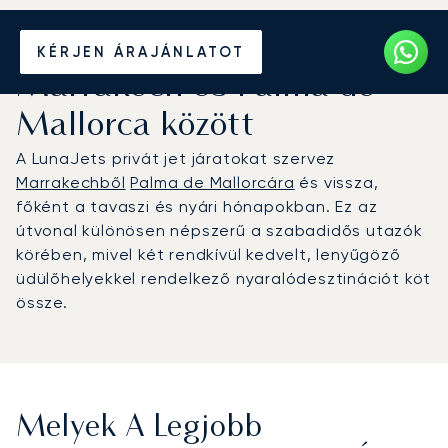
Béreljen magánrepülőt
KÉRJEN ÁRAJÁNLATOT
Marrakech és Palma de
Mallorca között
A LunaJets privát jet járatokat szervez
Marrakechből
Palma de Mallorcára
és vissza,
főként a tavaszi és nyári hónapokban. Ez az
útvonal különösen népszerű a szabadidős utazók
körében, mivel két rendkívül kedvelt, lenyűgöző
üdülőhelyekkel rendelkező nyaralódesztinációt köt
össze.
Melyek A Legjobb