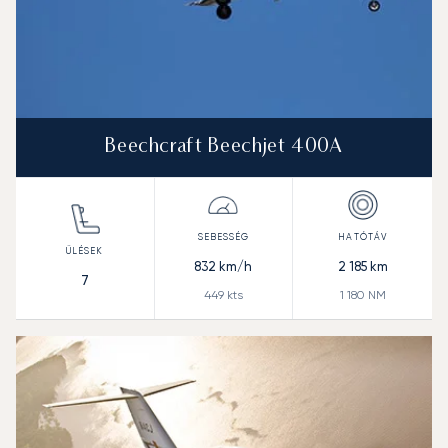
Beechcraft Beechjet 400A
832
km/h
2 185
km
7
449
kts
1 180
NM