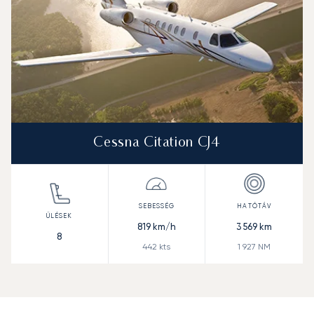
Cessna Citation CJ4
819
km/h
3 569
km
8
442
kts
1 927
NM