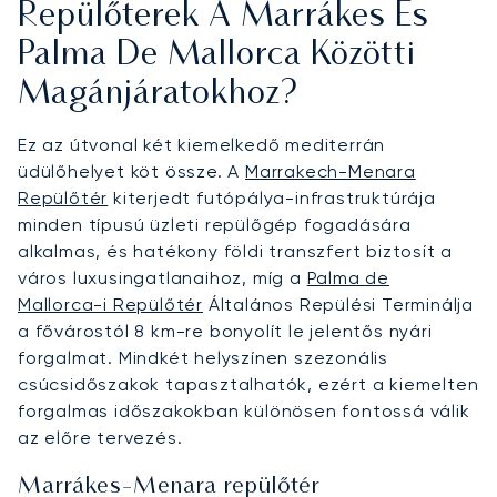
Repülőterek A Marrákes És
Palma De Mallorca Közötti
Magánjáratokhoz?
Ez az útvonal két kiemelkedő mediterrán
üdülőhelyet köt össze. A
Marrakech-Menara
Repülőtér
kiterjedt futópálya-infrastruktúrája
minden típusú üzleti repülőgép fogadására
alkalmas, és hatékony földi transzfert biztosít a
város luxusingatlanaihoz, míg a
Palma de
Mallorca-i Repülőtér
Általános Repülési Terminálja
a fővárostól 8 km-re bonyolít le jelentős nyári
forgalmat. Mindkét helyszínen szezonális
csúcsidőszakok tapasztalhatók, ezért a kiemelten
forgalmas időszakokban különösen fontossá válik
az előre tervezés.
Marrákes-Menara repülőtér