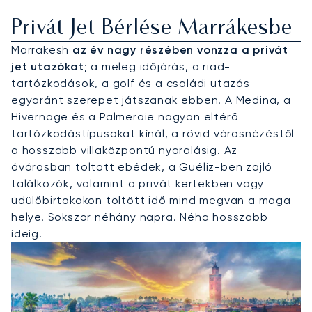
Privát Jet Bérlése Marrákesbe
Marrakesh
az év nagy részében vonzza a privát
jet utazókat
; a meleg időjárás, a riad-
tartózkodások, a golf és a családi utazás
egyaránt szerepet játszanak ebben. A Medina, a
Hivernage és a Palmeraie nagyon eltérő
tartózkodástípusokat kínál, a rövid városnézéstől
a hosszabb villaközpontú nyaralásig. Az
óvárosban töltött ebédek, a Guéliz-ben zajló
találkozók, valamint a privát kertekben vagy
üdülőbirtokokon töltött idő mind megvan a maga
helye. Sokszor néhány napra. Néha hosszabb
ideig.