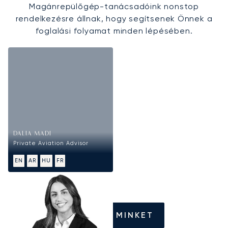
Magánrepülőgép-tanácsadóink nonstop
rendelkezésre állnak, hogy segítsenek Önnek a
foglalási folyamat minden lépésében.
DALIA MADI
Private Aviation Advisor
EN
AR
HU
FR
HÍVJON MINKET