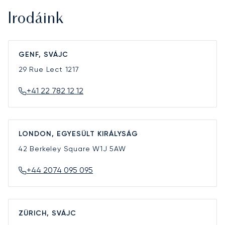
Irodáink
GENF, SVÁJC
29 Rue Lect
1217
+41 22 782 12 12
LONDON, EGYESÜLT KIRÁLYSÁG
42 Berkeley Square
W1J 5AW
+44 2074 095 095
ZÜRICH, SVÁJC