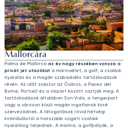
Privát Jet Bérlése Palma De
Mallorcára
Palma de Mallorca
az év nagy részében vonzza a
privát jet utazókat
a marinaélet, a golf, a családi
nyaralás és a magán szabadidős tartózkodások
révén. Az időt sokszor az Óváros, a Paseo del
Borne, Portixol és a vízpart között osztják meg. A
tartózkodások általában Son Vida, a tengerpart
vagy a városon kívüli magán ingatlanok köré
szerveződnek. A látogatások rövid hétvégi
kirándulástól a hosszabb szigeti családi
nyaralásig terjednek. A marina, a golfpályák, a