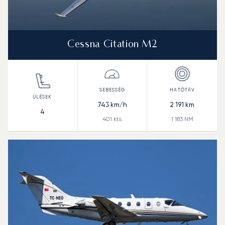
Cessna Citation M2
743
km/h
2 191
km
4
401
kts
1 183
NM