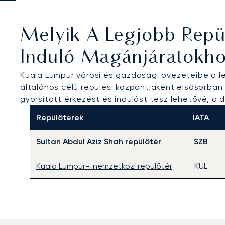
Melyik A Legjobb Repü
Induló Magánjáratokh
Kuala Lumpur városi és gazdasági övezeteibe a 
általános célú repülési központjaként elsősorban 
gyorsított érkezést és indulást tesz lehetővé, a d
Repülőterek
IATA
Sultan Abdul Aziz Shah repülőtér
SZB
Kuala Lumpur-i nemzetközi repülőtér
KUL