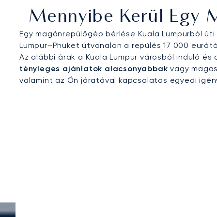
Mennyibe Kerül Egy 
Egy magánrepülőgép bérlése Kuala Lumpurból úti c
Lumpur–Phuket útvonalon a repülés 17 000 eurótól
Az alábbi árak a Kuala Lumpur városból induló é
tényleges ajánlatok alacsonyabbak
vagy magasa
valamint az Ön járatával kapcsolatos egyedi igé