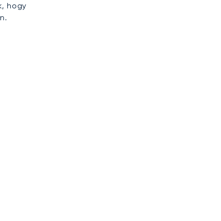
k, hogy
n.