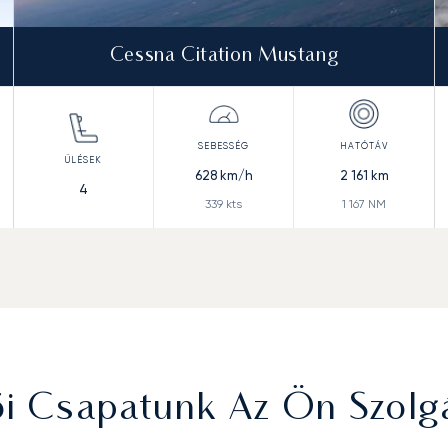
Cessna Citation Mustang
628
km/h
2 161
km
4
339
kts
1 167
NM
ői Csapatunk Az Ön Szolg