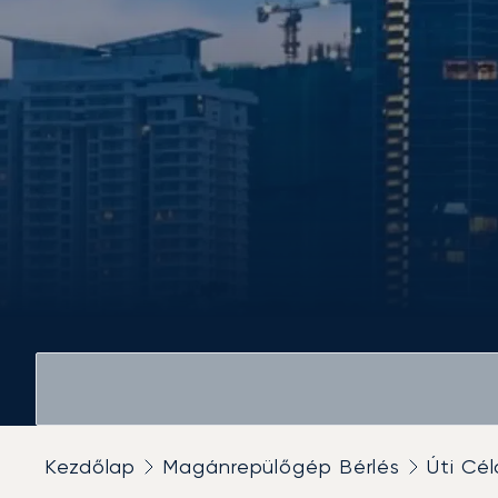
Kezdőlap
Magánrepülőgép Bérlés
Úti Cél