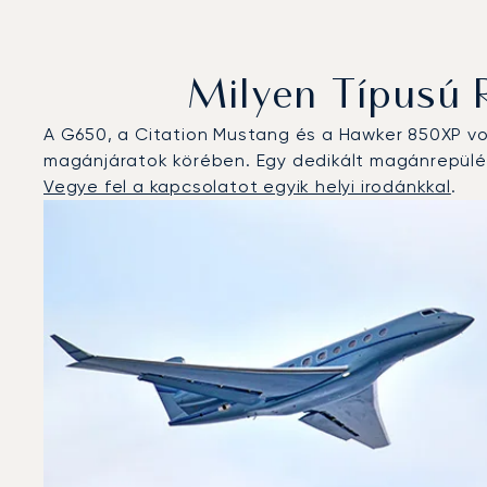
Milyen Típusú 
A G650, a Citation Mustang és a Hawker 850XP v
magánjáratok körében. Egy dedikált magánrepülés
Vegye fel a kapcsolatot egyik helyi irodánkkal
.
Kuala Lumpur : A 3 legtöbbet repült repülőgép-típus a
Repülőgép fotója
Repülőgép-típus
Ülőhelyek
Sebesség (km/h)
Sebesség (csomó)
Hatótávolság (
Hatótávolság (NM)