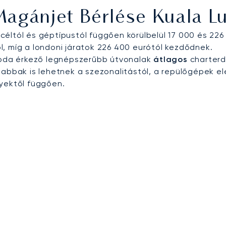
Magánjet Bérlése Kuala 
éltól és géptípustól függően körülbelül 17 000 és 226 
, míg a londoni járatok 226 400 eurótól kezdődnek.
s oda érkező legnépszerűbb útvonalak
átlagos
charterdí
bbak is lehetnek a szezonalitástól, a repülőgépek el
nyektől függően.