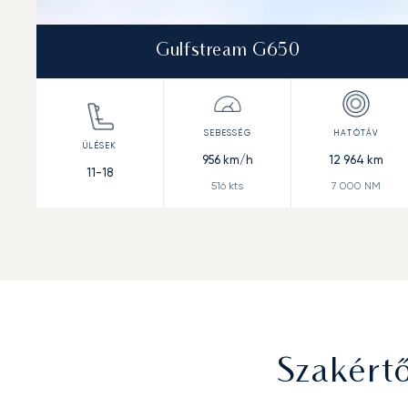
Gulfstream G650
956
km/h
12 964
km
11-18
516
kts
7 000
NM
Szakért