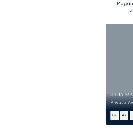
Magánr
s
DALIA MA
Private A
EN
AR