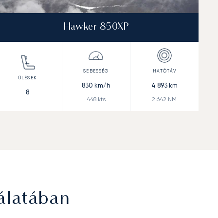
Hawker 850XP
830
km/h
4 893
km
8
448
kts
2 642
NM
álatában