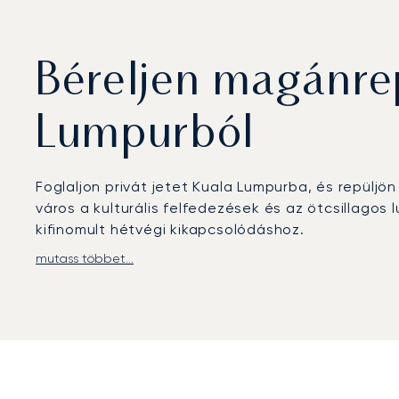
Béreljen magánre
Lumpurból
Foglaljon privát jetet Kuala Lumpurba, és repülj
város a kulturális felfedezések és az ötcsillagos
kifinomult hétvégi kikapcsolódáshoz.
mutass többet...
Az utazását az Ön időbeosztásához igazítjuk, rug
diszkréciót élvezhet, amelyet luxusszínvonalú kén
szervezésünk kényelmes és hatékony repülést gara
Több mint 4 800 repülőgépből álló globális háló
annak közelében tartózkodik, ezzel jelentősen csö