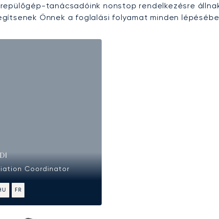
epülőgép-tanácsadóink nonstop rendelkezésre állna
egítsenek Önnek a foglalási folyamat minden lépésébe
DI
viation Coordinator
HU
FR