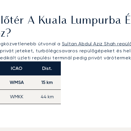
lőtér A Kuala Lumpurba 
oz?
legközvetlenebb útvonal a
Sultan Abdul Aziz Shah repül
privát jeteket, turbólégcsavaros repülőgépeket és helik
edikált üzleti repülési terminál pedig privát várótermek
ICAO
Dist.
WMSA
15 km
WMKK
44 km