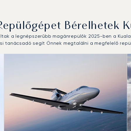
Repülőgépet Bérelhetek 
oltak a legnépszerűbb magánrepülők 2025-ben a Kuala 
i tanácsadó segít Önnek megtalálni a megfelelő repül
 repülési forgalom száma alapján 2025-ben
km)