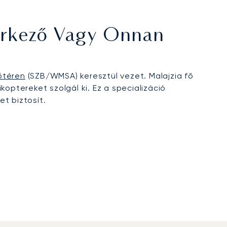
Érkező Vagy Onnan
őtéren
(SZB/WMSA) keresztül vezet. Malajzia fő
optereket szolgál ki. Ez a specializáció
et biztosít.