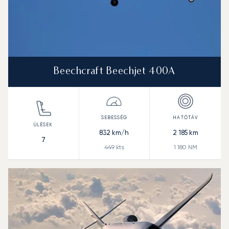
Beechcraft Beechjet 400A
832
km/h
2 185
km
7
449
kts
1 180
NM