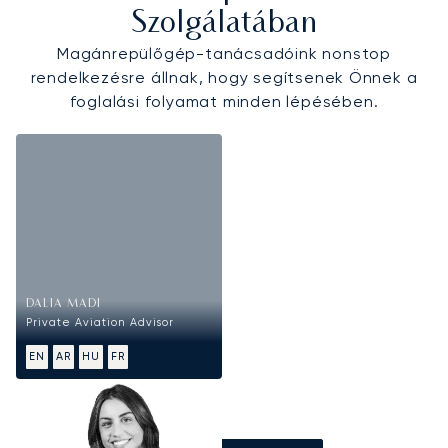
Szolgálatában
Magánrepülőgép-tanácsadóink nonstop
rendelkezésre állnak, hogy segítsenek Önnek a
foglalási folyamat minden lépésében.
DALIA MADI
Private Aviation Advisor
EN
AR
HU
FR