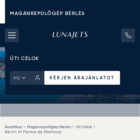
MAGÁNREPÜLŐGÉP BÉRLÉS
CHARTER ÁRAK
MAGÁNREPÜLŐGÉPEK
ÚTI CÉLOK
KÉRJEN ÁRAJÁNLATOT
HU
Kezdőlap
Magánrepülőgép Bérlés
Úti Célok
Berlin ↔ Palma de Mallorca