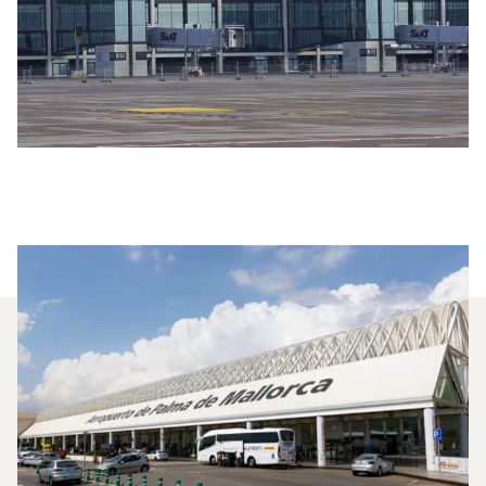
Milyen Típusú Repülőgépet
Bérelhetek A Berlin És Palma
De Mallorca Közötti
Repüléshez?