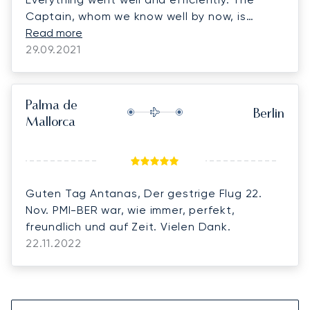
Captain, whom we know well by now, is
exceptionally cooperative, friendly and
Read more
efficient. Our Broker Antanas handles our
29.09.2021
bookings fast and always on time, which we
appreciate very much. Five stars for
Lunajets. With best regards,
Palma de
Berlin
Mallorca
Guten Tag Antanas, Der gestrige Flug 22.
Nov. PMI-BER war, wie immer, perfekt,
freundlich und auf Zeit. Vielen Dank.
22.11.2022