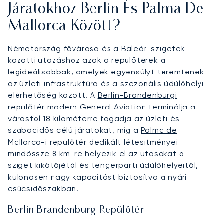
Járatokhoz Berlin És Palma De
Mallorca Között?
Németország fővárosa és a Baleár-szigetek
közötti utazáshoz azok a repülőterek a
legideálisabbak, amelyek egyensúlyt teremtenek
az üzleti infrastruktúra és a szezonális üdülőhelyi
elérhetőség között. A
Berlin-Brandenburgi
repülőtér
modern General Aviation terminálja a
várostól 18 kilométerre fogadja az üzleti és
szabadidős célú járatokat, míg a
Palma de
Mallorca-i repülőtér
dedikált létesítményei
mindössze 8 km-re helyezik el az utasokat a
sziget kikötőjétől és tengerparti üdülőhelyeitől,
különösen nagy kapacitást biztosítva a nyári
csúcsidőszakban.
Berlin Brandenburg Repülőtér