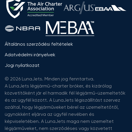
Általános szerződési feltételek
Adatvédelmi irányelvek
Jogi nyilatkozat
© 2026 LunaJets. Minden jog fenntartva.
A LunaJets légijármű-charter bróker, és kizárólag
közvetítőként jár el harmadik fél légijármű-üzemeltetők
és az ügyfél között. A LunaJets légiszállítást szervez
azáltal, hogy légijárműveket bérel az üzemeltetőtől,
ügynökként eljárva az ügyfél nevében és
képviseletében. A LunaJets maga nem üzemeltet
légijárműveket, nem szerződéses vagy közvetett