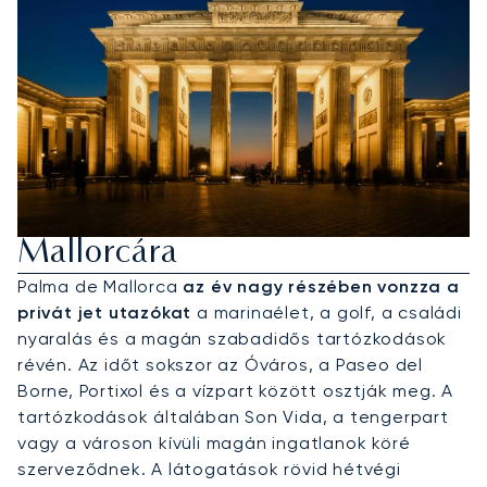
Privát Jet Bérlése Palma De
Mallorcára
Palma de Mallorca
az év nagy részében vonzza a
privát jet utazókat
a marinaélet, a golf, a családi
nyaralás és a magán szabadidős tartózkodások
révén. Az időt sokszor az Óváros, a Paseo del
Borne, Portixol és a vízpart között osztják meg. A
tartózkodások általában Son Vida, a tengerpart
vagy a városon kívüli magán ingatlanok köré
szerveződnek. A látogatások rövid hétvégi