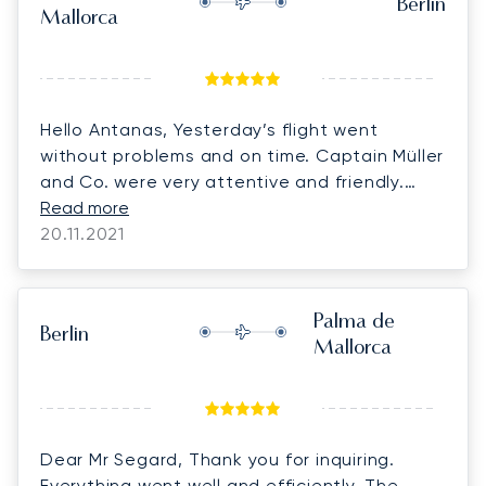
Berlin
Mallorca
Hello Antanas, Yesterday’s flight went
without problems and on time. Captain Müller
and Co. were very attentive and friendly.
Thank you!
Read more
20.11.2021
Palma de
Berlin
Mallorca
Dear Mr Segard, Thank you for inquiring.
Everything went well and efficiently. The