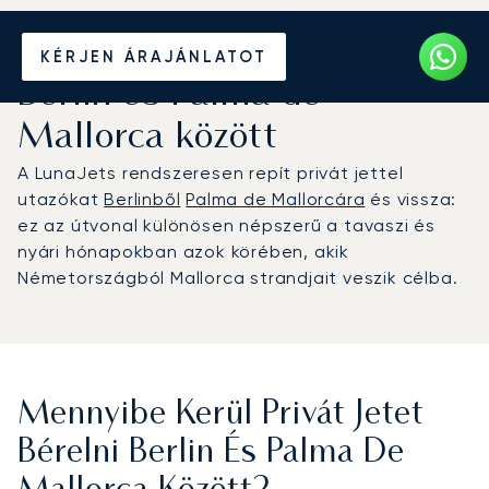
Béreljen magánrepülőt
KÉRJEN ÁRAJÁNLATOT
Berlin és Palma de
Mallorca között
A LunaJets rendszeresen repít privát jettel
utazókat
Berlinből
Palma de Mallorcára
és vissza:
ez az útvonal különösen népszerű a tavaszi és
nyári hónapokban azok körében, akik
Németországból Mallorca strandjait veszik célba.
Mennyibe Kerül Privát Jetet
Bérelni Berlin És Palma De