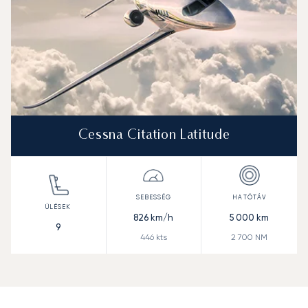
Cessna Citation Latitude
826
km/h
5 000
km
9
446
kts
2 700
NM