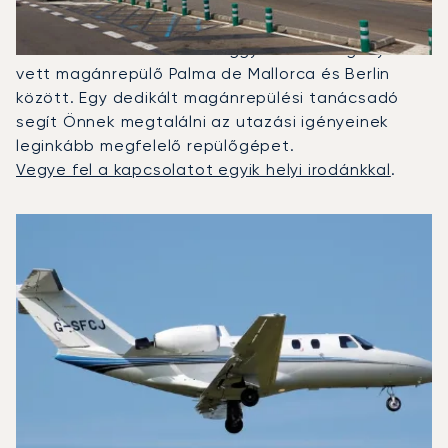
2025-ben a Citation CJ1, a Beechjet 400A és a
Citation Latitude volt a leggyakrabban igénybe
vett magánrepülő Palma de Mallorca és Berlin
között. Egy dedikált magánrepülési tanácsadó
segít Önnek megtalálni az utazási igényeinek
leginkább megfelelő repülőgépet.
Vegye fel a kapcsolatot egyik helyi irodánkkal
.
A 2025-ös repülési forgalom alapján legtöbbször igénybe 
Repülőgép fotója
Repülőgép-típus
Ülőhelyek
Sebesség (km/h)
Sebesség (csomó)
Hatótávolság (km)
Hatótávolság (NM)