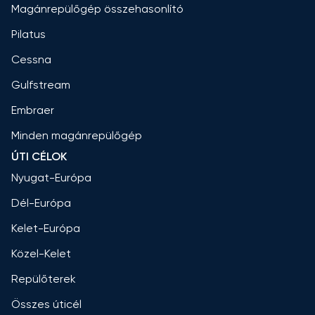
Magánrepülőgép összehasonlító
Pilatus
Cessna
Gulfstream
Embraer
Minden magánrepülőgép
ÚTI CÉLOK
Nyugat-Európa
Dél-Európa
Kelet-Európa
Közel-Kelet
Repülőterek
Összes úticél