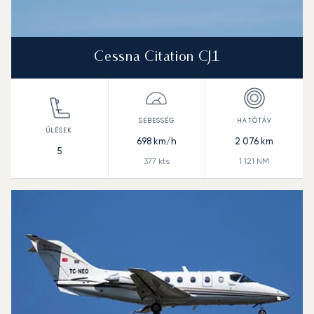
Cessna Citation CJ1
698
km/h
2 076
km
5
377
kts
1 121
NM