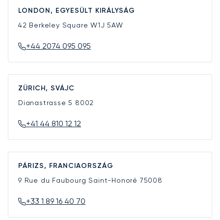
LONDON, EGYESÜLT KIRÁLYSÁG
42 Berkeley Square
W1J 5AW
+44 2074 095 095
ZÜRICH, SVÁJC
Dianastrasse 5
8002
+41 44 810 12 12
PÁRIZS, FRANCIAORSZÁG
9 Rue du Faubourg Saint-Honoré
75008
+33 1 89 16 40 70