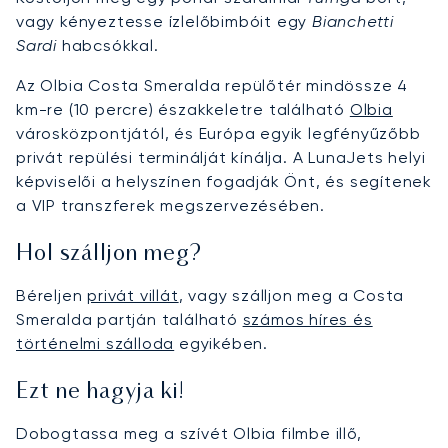
vagy kényeztesse ízlelőbimbóit egy
Bianchetti
Sardi
habcsókkal.
Az Olbia Costa Smeralda repülőtér mindössze 4
km-re (10 percre) északkeletre található
Olbia
városközpontjától, és Európa egyik legfényűzőbb
privát repülési terminálját kínálja. A LunaJets helyi
képviselői a helyszínen fogadják Önt, és segítenek
a VIP transzferek megszervezésében.
Hol szálljon meg?
Béreljen
privát villát
, vagy szálljon meg a Costa
Smeralda partján található
számos híres és
történelmi szálloda
egyikében.
Ezt ne hagyja ki!
Dobogtassa meg a szívét Olbia filmbe illő,