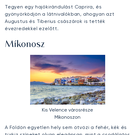
Tegyen egy hajókirándulást Caprira, és
gyönyörködjön a látnivalókban, ahogyan azt
Augustus és Tiberius császárok is tették
évezredekkel ezelőtt.
Míkonosz
Kis Velence városrésze
Míkonoszon
A Földön egyetlen hely sem ötvözi a fehér, kék és
türkiz színeket olyan elegánsan, mint a csodálatos