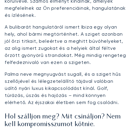
körülvéve. Számos élményt kínálnak, amelyek
megfelelnek az Ön preferenciáinak, hangulatának
és ízlésének.
A bulibarát hangulatáról ismert Ibiza egy olyan
hely, ahol bármi megtörténhet. A sziget azonban
jól őrzi titkait, beleértve a meghitt búvóhelyeket,
az alig ismert zugokat és a helyiek által féltve
őrzött gyönyörű strandokat. Még mindig rengeteg
felfedeznivaló van ezen a szigeten.
Palma neve megnyugvást sugall, és a sziget hűs
szellőjével és lélegzetelállító tájával valóban
üdítő nyári luxus kikapcsolódást kínál. Golf,
túrázás, úszás és hajózás – mind könnyen
elérhető. Az éjszakai életben sem fog csalódni.
Hol szálljon meg? Mit csináljon? Nem
kell kompromisszumot kötnie.