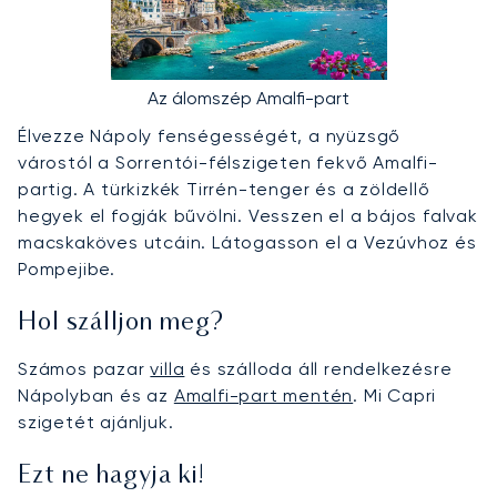
Az álomszép Amalfi-part
Élvezze Nápoly fenségességét, a nyüzsgő
várostól a Sorrentói-félszigeten fekvő Amalfi-
partig. A türkizkék Tirrén-tenger és a zöldellő
hegyek el fogják bűvölni. Vesszen el a bájos falvak
macskaköves utcáin. Látogasson el a Vezúvhoz és
Pompejibe.
Hol szálljon meg?
Számos pazar
villa
és szálloda áll rendelkezésre
Nápolyban és az
Amalfi-part mentén
. Mi Capri
szigetét ajánljuk.
Ezt ne hagyja ki!