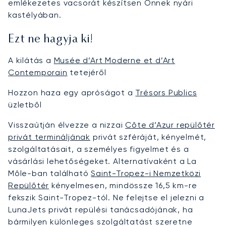
emlékezetes vacsorát készítsen Önnek nyári
kastélyában.
Ezt ne hagyja ki!
A kilátás a
Musée d’Art Moderne et d’Art
Contemporain
tetejéről
Hozzon haza egy apróságot a
Trésors Publics
üzletből
Visszaútján élvezze a nizzai
Côte d’Azur repülőtér
privát termináljának
privát szféráját, kényelmét,
szolgáltatásait, a személyes figyelmet és a
vásárlási lehetőségeket. Alternatívaként a La
Môle-ban található
Saint-Tropez-i Nemzetközi
Repülőtér
kényelmesen, mindössze 16,5 km-re
fekszik Saint-Tropez-tól. Ne felejtse el jelezni a
LunaJets privát repülési tanácsadójának, ha
bármilyen különleges szolgáltatást szeretne