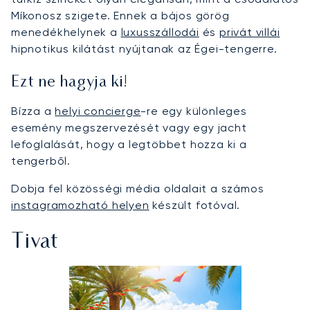
Míkonosz szigete. Ennek a bájos görög
menedékhelynek a
luxusszállodái
és
privát villái
hipnotikus kilátást nyújtanak az Égei-tengerre.
Ezt ne hagyja ki!
Bízza a
helyi concierge
-re egy különleges
esemény megszervezését vagy egy jacht
lefoglalását, hogy a legtöbbet hozza ki a
tengerből.
Dobja fel közösségi média oldalait a számos
instagramozható helyen
készült fotóval.
Tivat