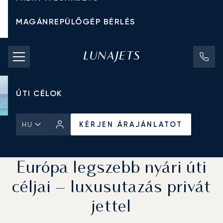
MAGÁNREPÜLŐGÉP BÉRLÉS
CHARTER ÁRAK
MAGÁNREPÜLŐGÉPEK
ÚTI CÉLOK
KÉRJEN ÁRAJÁNLATOT
HU
Kezdőlap
Hírek és Betekintés
KÉRJEN ÁRAJÁNLATOT
Európa legszebb nyári úti
céljai – luxusutazás privát
jettel