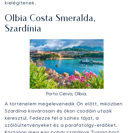
kielégítenek.
Olbia Costa Smeralda,
Szardínia
Porto Cervo, Olbia.
A történelem megelevenedik Ön előtt, miközben
Szardínia kisvárosain és ókori csodáin utazik
keresztül. Fedezze fel a színes tájat, a
szőlőültetvényeket és a parafatölgy-erdőket.
Kóstoljon meg egy pohár szardíniai
Turriga
bort,