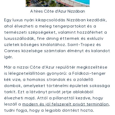
A híres Côte d’Azur Nizzában
Egy luxus nyári kikapcsolódás Nizzában kezdődik,
ahol élvezheti a meleg tengerpartokat és a
természeti szépségeket, valamint hozzáférhet a
luxusszállodák, fine dining éttermek és exkluzív
üzletek bőséges kínálatához. Saint-Tropez és
Cannes közelsége számtalan élményt és kalandot
ígér.
Már a nizzai Côte d’Azur repülőtér megközelítése
is lélegzetelállítóan gyönyörű: a Földközi-tenger
kék vize, a homokos strandok és a zöldellő
dombok, amelyeket történelmi épületek sokasága
tarkít. Ezt a látványt privát jetje ablakából
élvezheti majd. Attól a pillanattól kezdve, hogy
leszáll a
modern és jól felszerelt privát terminálon
,
tudni fogja, hogy a legjobb döntést hozta.