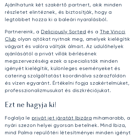
Ajánlhatunk két szakértő partnert, akik minden
részletet elintéznek, és biztosítják, hogy a
legtöbbet hozza ki a baleári nyaralásból.
Partnereink, a
Deliciously Sorted
és a
The Vincci
Club
olyan ajtókat nyitnak meg, amelyek kielégítik
vágyait és valóra váltják álmait. Az üdülőhelyek
ajánlásától a privát villák bérlésének
megszervezéséig ezek a specialisták minden
igényét kielégítik, különleges eseményeket és
catering szolgáltatást koordinálva szárazföldön
és vízen egyaránt. Értékelni fogja szakértelmüket,
professzionalizmusukat és diszkréciójukat.
Ezt ne hagyja ki!
Foglalja le
privát jet járatát Ibizára
mihamarabb, a
nyári szezon helyei gyorsan betelnek. Mind Ibiza,
mind Palma repülőtéri létesítményei minden igényt