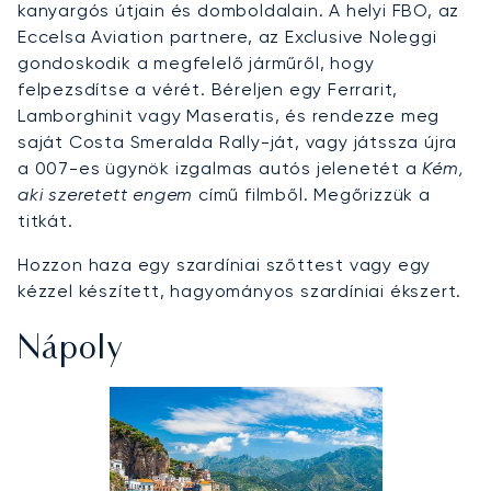
kanyargós útjain és domboldalain. A helyi FBO, az
Eccelsa Aviation partnere, az Exclusive Noleggi
gondoskodik a megfelelő járműről, hogy
felpezsdítse a vérét. Béreljen egy Ferrarit,
Lamborghinit vagy Maseratis, és rendezze meg
saját Costa Smeralda Rally-ját, vagy játssza újra
a 007-es ügynök izgalmas autós jelenetét a
Kém,
aki szeretett engem
című filmből. Megőrizzük a
titkát.
Hozzon haza egy szardíniai szőttest vagy egy
kézzel készített, hagyományos szardíniai ékszert.
Nápoly