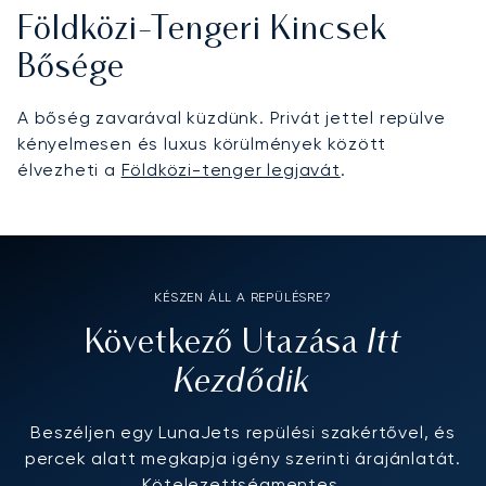
Földközi-Tengeri Kincsek
Bősége
A bőség zavarával küzdünk. Privát jettel repülve
kényelmesen és luxus körülmények között
élvezheti a
Földközi-tenger legjavát
.
KÉSZEN ÁLL A REPÜLÉSRE?
Itt
Következő Utazása
Kezdődik
Beszéljen egy LunaJets repülési szakértővel, és
percek alatt megkapja igény szerinti árajánlatát.
Kötelezettségmentes.