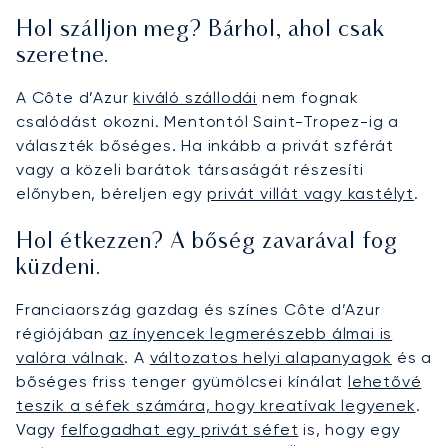
Hol szálljon meg? Bárhol, ahol csak
szeretne.
A Côte d’Azur
kiváló szállodái
nem fognak
csalódást okozni. Mentontól Saint-Tropez-ig a
választék bőséges. Ha inkább a privát szférát
vagy a közeli barátok társaságát részesíti
előnyben, béreljen egy
privát villát vagy kastélyt
.
Hol étkezzen? A bőség zavarával fog
küzdeni.
Franciaország gazdag és színes Côte d’Azur
régiójában
az ínyencek legmerészebb álmai is
valóra válnak
. A
változatos helyi alapanyagok
és a
bőséges friss tenger gyümölcsei kínálat
lehetővé
teszik a séfek számára, hogy kreatívak legyenek
.
Vagy
felfogadhat egy privát séfet
is, hogy egy