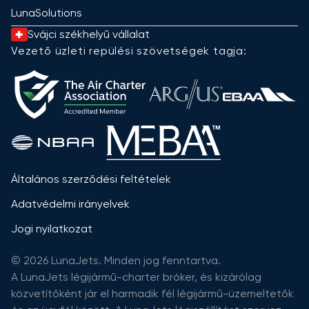
LunaSolutions
Svájci székhelyű vállalat
Vezető üzleti repülési szövetségek tagja:
Általános szerződési feltételek
Adatvédelmi irányelvek
Jogi nyilatkozat
© 2026 LunaJets. Minden jog fenntartva.
A LunaJets légijármű-charter bróker, és kizárólag
közvetítőként jár el harmadik fél légijármű-üzemeltetők