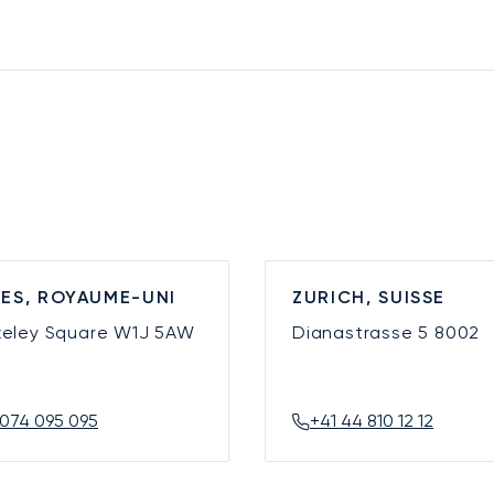
ES, ROYAUME-UNI
ZURICH, SUISSE
keley Square
W1J 5AW
Dianastrasse 5
8002
074 095 095
+41 44 810 12 12