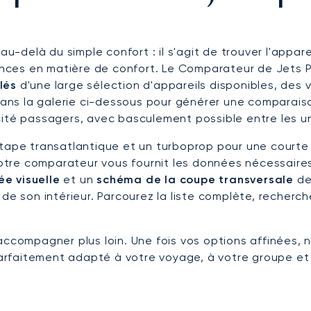
 au-delà du simple confort : il s'agit de trouver l'app
igences en matière de confort. Le Comparateur de Jets 
lés
d'une large sélection d'appareils disponibles, des v
ans la galerie ci-dessous pour générer une comparaison
cité passagers, avec basculement possible entre les un
étape transatlantique et un turboprop pour une courte
 notre comparateur vous fournit les données nécessaires
ée visuelle
et un
schéma de la coupe transversale
de 
 de son intérieur. Parcourez la liste complète, recherc
accompagner plus loin. Une fois vos options affinées, 
 parfaitement adapté à votre voyage, à votre groupe et