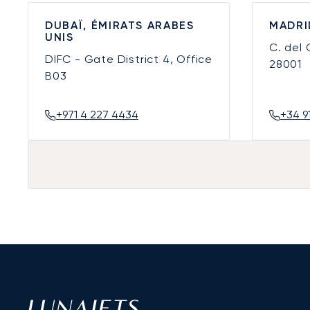
DUBAÏ, ÉMIRATS ARABES
MADRI
UNIS
C. del
DIFC - Gate District 4, Office
28001
B03
+971 4 227 4434
+34 9