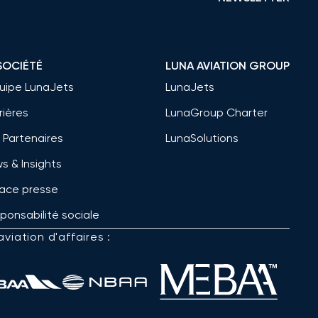
SOCIÉTÉ
LUNA AVIATION GROUP
quipe LunaJets
LunaJets
rières
LunaGroup Charter
 Partenaires
LunaSolutions
s & Insights
ace presse
ponsabilité sociale
viation d'affaires :