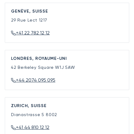
GENÈVE, SUISSE
29 Rue Lect
1217
+41 22 782 12 12
LONDRES, ROYAUME-UNI
42 Berkeley Square
W1J 5AW
+44 2074 095 095
ZURICH, SUISSE
Dianastrasse 5
8002
+41 44 810 12 12