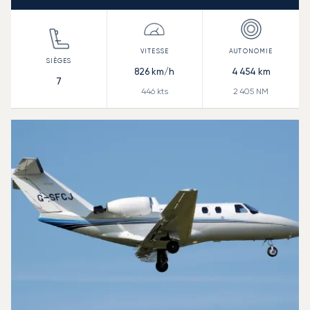
826
km/h
4 454
km
7
446
kts
2 405
NM