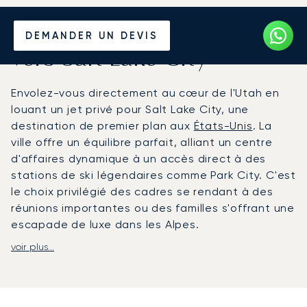
Louer un Jet Privé depuis et
DEMANDER UN DEVIS
vers Salt Lake City
Envolez-vous directement au cœur de l'Utah en
louant un jet privé pour Salt Lake City, une
destination de premier plan aux
États-Unis
. La
ville offre un équilibre parfait, alliant un centre
d'affaires dynamique à un accès direct à des
stations de ski légendaires comme Park City. C'est
le choix privilégié des cadres se rendant à des
réunions importantes ou des familles s'offrant une
escapade de luxe dans les Alpes.
voir plus...
Nous concevons votre voyage en fonction de
votre agenda personnel, en adaptant les horaires
de vol à votre emploi du temps. À bord de votre
jet privé, vous pouvez travailler ou vous détendre