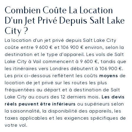
en toute confidentialité tout en profitant d'une
Combien Coûte La Location
cuisine gastronomique et de commodités
luxueuses. Notre équipe gère chaque détail, vous
D'un Jet Privé Depuis Salt Lake
assurant d'arriver reposé et préparé pour votre
City ?
conférence au Salt Palace Convention Center.
La location d'un jet privé depuis Salt Lake City
Notre vaste expérience inclut l'organisation de
coûte entre 9 600 € et 106 900 € environ, selon la
vols pour des événements mondiaux de premier
destination et le type d'appareil. Les vols de Salt
plan tels que les Jeux Olympiques et les Coupes
Lake City à Vail commencent à 9 600 €, tandis que
du Monde. Cette expertise éprouvée garantit une
les itinéraires vers Londres débutent à 106 900 €.
qualité exceptionnelle, vous permettant de
Les prix ci-dessous reflètent les coûts
moyens
de
voyager en toute confiance vers une destination
location de jet privé sur les routes les plus
de premier choix comme Salt Lake City pour des
fréquentées au départ et à destination de Salt
affaires cruciales ou une retraite privée à la
Lake City au cours des 12 derniers mois.
Les devis
montagne.
réels peuvent être inférieurs
ou supérieurs selon
la saisonnalité, la disponibilité des appareils, les
taxes applicables et les exigences spécifiques de
votre vol.