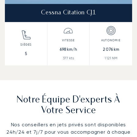
Cessna Citation CJ1
698
km/h
2 076
km
5
377
kts
1 121
NM
Notre Équipe D'experts À
Votre Service
Nos conseillers en jets privés sont disponibles
24h/24 et 7j/7 pour vous accompagner à chaque