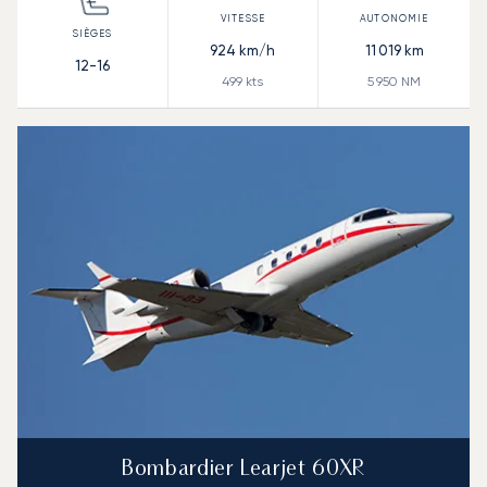
924
km/h
11 019
km
12-16
499
kts
5 950
NM
Bombardier Learjet 60XR