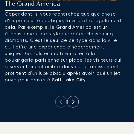
The Grand America
T
Cependant, si vous recherchez quelque chose
C
d'un peu plus éclectique, la ville offre également
A
cela. Par exemple, le
Grand America
est un
au
établissement de style européen classé cinq
a
diamants. C'est le seul de ce type dans la ville
a
et il offre une expérience d'hébergement
H
unique. Des sols en marbre italien à la
d
boulangerie parisienne sur place, les visiteurs qui
c
réservent une chambre dans cet établissement
me
profitent d'un luxe absolu après avoir loué un jet
privé pour arriver à
Salt Lake City
.