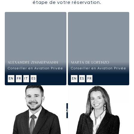
étape de votre réservation.
ALEXANDRE ZIMMERMANN
MARTA DE LORENZO
Conseiller en Aviation Privée
Conseiller en Aviation Privée
EN
FR
IT
ES
EN
ES
FR
APPELEZ-NOUS