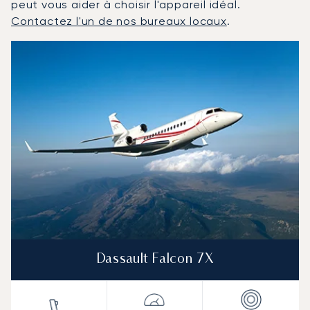
peut vous aider à choisir l'appareil idéal.
Contactez l'un de nos bureaux locaux
.
Salt Lake City : Les 3 modèles d'aéronefs les plus fréq
Photo de l'aéronef
Modèle d'aéronef
Sièges
Vitesse (km/h)
Vitesse (nœuds)
Autonomie (km)
Autonomie (NM)
Dassault Falcon 7X