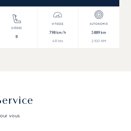
798
km/h
3 889
km
8
431
kts
2 100
NM
Service
pour vous