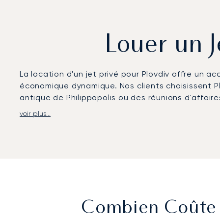
Louer un J
La location d'un jet privé pour Plovdiv offre un ac
économique dynamique. Nos clients choisissent P
antique de Philippopolis ou des réunions d'affaire
voir plus...
Chez LunaJets, nous adaptons chaque détail de vo
détendre ou travailler, avec une restauration ga
garantit d'atterrir revitalisé, parfaitement dispo
Avec un conseiller dédié disponible 24h/24 et 7j/7
garantit que votre location de jet privé pour Plo
en toute confiance, sachant que chaque détail e
Combien Coûte L