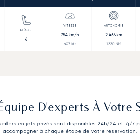
754
km/h
2 463
km
6
407
kts
1 330
NM
Équipe D'experts À Votre 
eillers en jets privés sont disponibles 24h/24 et 7j/7 
accompagner à chaque étape de votre réservation.