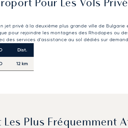
roport Pour Les Vols Priv
jet privé à la deuxième plus grande ville de Bulgarie e
égique pour rejoindre les montagnes des Rhodopes ou d
vec des services d'assistance au sol dédiés sur demand
O
Dist.
D
12 km
t Les Plus Fréquemment A