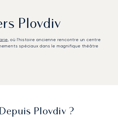
ers Plovdiv
arie
, où l'histoire ancienne rencontre un centre
énements spéciaux dans le magnifique théâtre
À bord, profitez d'une intimité totale pour vous
 vos soins. Notre approche méticuleuse vous
 une attention absolue portée au client. Cela
permettant de vous concentrer sur votre itinéraire
Depuis Plovdiv ?