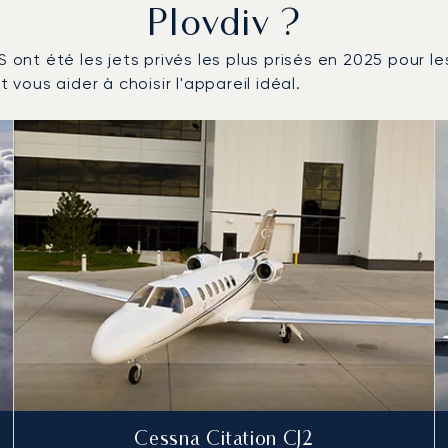
Plovdiv ?
S ont été les jets privés les plus prisés en 2025 pour l
 vous aider à choisir l'appareil idéal.
és en nombre de mouvements en 2025
Cessna Citation CJ2