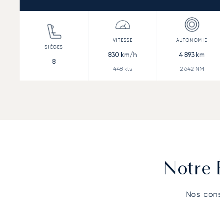
830
km/h
4 893
km
8
448
kts
2 642
NM
Notre 
Nos cons