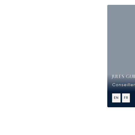
JULES GU
Conseiller
EN
FR