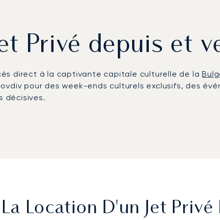
et Privé depuis et v
cès direct à la captivante capitale culturelle de la
Bulg
lovdiv pour des week-ends culturels exclusifs, des év
s décisives.
tre vol à votre emploi du temps et à vos préférences. 
stronomique et des prestations luxueuses choisies par
sé et sans perte de temps.
, notre service se définit par un suivi personnalisé et
vdiv est gérée avec une efficacité irréprochable, vous 
st entre des mains expertes.
a Location D'un Jet Privé 