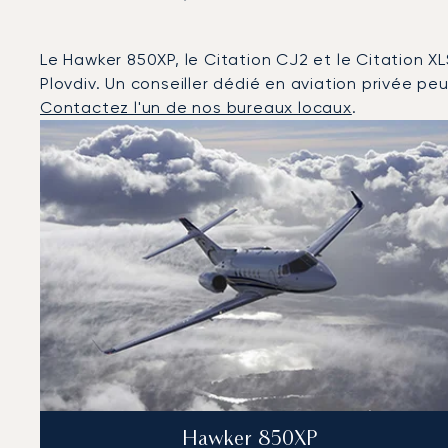
Le Hawker 850XP, le Citation CJ2 et le Citation XL
Plovdiv. Un conseiller dédié en aviation privée peut
Contactez l'un de nos bureaux locaux
.
Plovdiv : Les 3 modèles d'aéronefs les plus fréquent
Photo de l'aéronef
Modèle d'aéronef
Sièges
Vitesse (km/h)
Vitesse (nœuds)
Autonomie (km)
Autonomie (NM)
Hawker 850XP