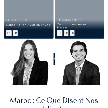
THOMAS BEHAR
OLIVIA JURIEN
Coordinateur en Aviation
Conseiller en Aviation Privée
Privée
EN
FR
EN
FR
ES
APPELEZ-NOUS
Maroc
: Ce Que Disent Nos