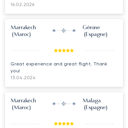
to respond to pricing and last-minute
16.02.2026
changes, no matter the time, which made
coordinating with the client and confirming
the bookings so much easier. We truly
Marrakech
Gérone
appreciate his dedication, support, and
(Maroc)
(Espagne)
positive attitude. thank you for making
everything run so smoothly!
Great experience and great flight. Thank
you!
13.04.2024
Marrakech
Malaga
(Maroc)
(Espagne)