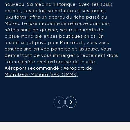
nouveau. Sa médina historique, avec ses souks
h
animés, ses palais somptueux et ses jardins
e
luxuriants, offre un aperçu du riche passé du
l
Maroc. Le luxe moderne se retrouve dans ses
p
hôtels haut de gamme, ses restaurants de
a
classe mondiale et ses boutiques chics. En
c
louant un jet privé pour Marrakech, vous vous
r
assurez une arrivée parfaite et luxueuse, vous
d
permettant de vous immerger directement dans
l
l'atmosphère enchanteresse de la ville.
p
Aéroport recommandé :
Aéroport de
é
Marrakech-Ménara (RAK, GMMX)
g
A
M