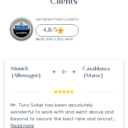
Clients
SATISFACTION CLIENTS
4,8
/5
BASÉ SUR 2 302 AVIS
Munich
Casablanca
(Allemagne)
(Maroc)
Mr. Tunc Soker has been absolutely
wonderful to work with and went above and
beyond to secure the best rate and aircraft
for us on short notice. He was always quick
Read more