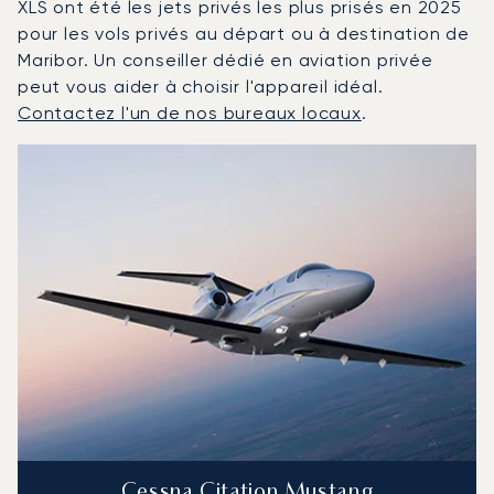
XLS ont été les jets privés les plus prisés en 2025
pour les vols privés au départ ou à destination de
Maribor. Un conseiller dédié en aviation privée
peut vous aider à choisir l'appareil idéal.
Contactez l'un de nos bureaux locaux
.
Maribor : Les 3 modèles d'aéronefs les plus fréquentés
Photo de l'aéronef
Modèle d'aéronef
Sièges
Vitesse (km/h)
Vitesse (nœuds)
Autonomie (km)
Autonomie (NM)
Cessna Citation Mustang