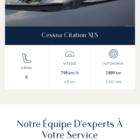
Cessna Citation XLS
798
km/h
3 889
km
8
431
kts
2 100
NM
Notre Équipe D'experts À
Votre Service