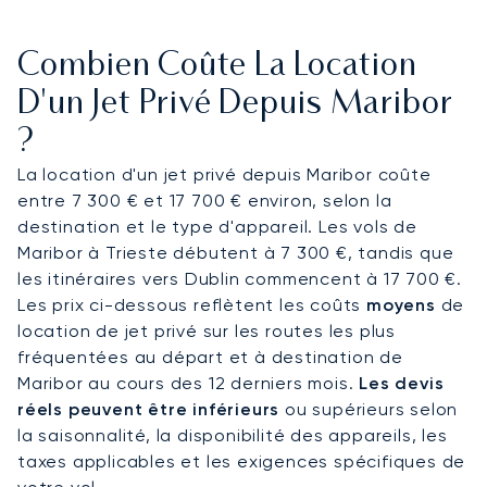
devient un sanctuaire dédié au travail ou à la
détente, avec une restauration gastronomique et
Combien Coûte La Location
des prestations haut de gamme adaptées à vos
préférences. Nous gérons chaque détail pour
D'un Jet Privé Depuis Maribor
garantir une confidentialité absolue tout au long
?
de votre voyage, assurant un transfert rapide afin
que vous arriviez reposé pour votre retraite bien-
La location d'un jet privé depuis Maribor coûte
être, par exemple au célèbre Hôtel Habakuk.
entre 7 300 € et 17 700 € environ, selon la
destination et le type d'appareil. Les vols de
Notre statut de courtier indépendant est le
Maribor à Trieste débutent à 7 300 €, tandis que
fondement de nos conseils impartiaux et de notre
les itinéraires vers Dublin commencent à 17 700 €.
accès complet au marché. Ce statut garantit que
Les prix ci-dessous reflètent les coûts
moyens
de
chaque détail de votre affrètement pour Maribor
location de jet privé sur les routes les plus
est géré avec un soin méticuleux, vous
fréquentées au départ et à destination de
permettant de voyager en toute confiance et de
Maribor au cours des 12 derniers mois.
Les devis
profiter de votre séjour en Slovénie sans
réels peuvent être inférieurs
ou supérieurs selon
compromis.
la saisonnalité, la disponibilité des appareils, les
taxes applicables et les exigences spécifiques de