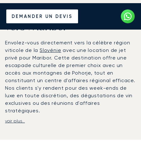
Louer un Jet Privé depuis et
DEMANDER UN DEVIS
vers Maribor
Envolez-vous directement vers la célèbre région
viticole de la
Slovénie
avec une location de jet
privé pour Maribor. Cette destination offre une
escapade culturelle de premier choix avec un
accès aux montagnes de Pohorje, tout en
constituant un centre d'affaires régional efficace.
Nos clients s'y rendent pour des week-ends de
luxe en toute discrétion, des dégustations de vin
exclusives ou des réunions d'affaires
stratégiques.
voir plus...
Nous élaborons votre plan de vol en fonction de
votre itinéraire, garantissant une flexibilité totale
pour votre voyage. À bord, votre cabine privée