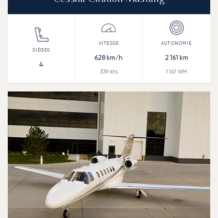
628
km/h
2 161
km
4
339
kts
1 167
NM