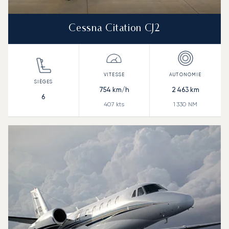
Cessna Citation CJ2
754
km/h
2 463
km
6
407
kts
1 330
NM