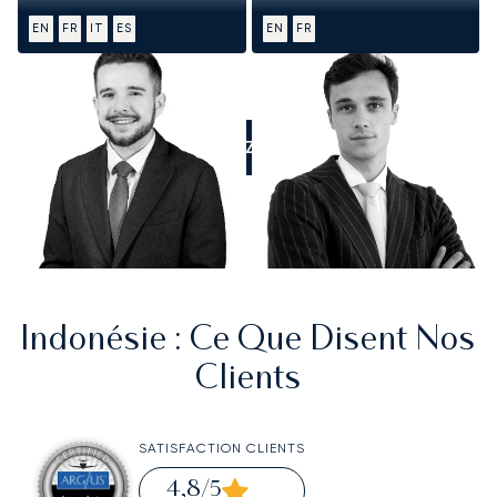
EN
FR
IT
ES
EN
FR
APPELEZ-NOUS
Indonésie
: Ce Que Disent Nos
Clients
SATISFACTION CLIENTS
4,8
/5