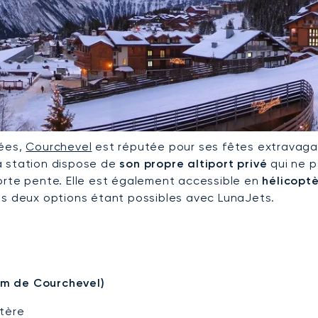
lées,
Courchevel
est réputée pour ses fêtes extravaga
a station dispose de
son propre altiport privé
qui ne p
orte pente. Elle est également accessible en
hélicopt
es deux options étant possibles avec LunaJets.
km de Courchevel)
ptère