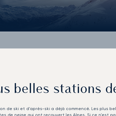
s belles stations 
n de ski et d'après-ski a déjà commencé. Les plus bel
s de neige qui ont recouvert les Alpes. Si ce n'est pas