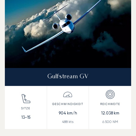
Gulfstream GV
904
km/h
12.038
km
13-15
488
kts
6.500
NM