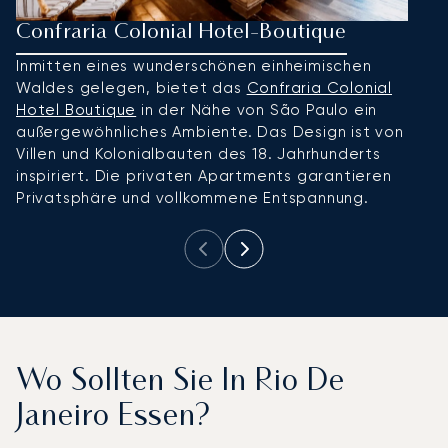
Confraria Colonial Hotel-Boutique
C
Inmitten eines wunderschönen einheimischen
F
Waldes gelegen, bietet das
Confraria Colonial
U
Hotel Boutique
in der Nähe von São Paulo ein
C
außergewöhnliches Ambiente. Das Design ist von
b
Villen und Kolonialbauten des 18. Jahrhunderts
M
inspiriert. Die privaten Apartments garantieren
ex
Privatsphäre und vollkommene Entspannung.
Wo Sollten Sie In Rio De
Janeiro Essen?