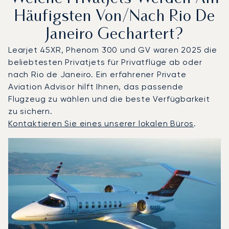
Häufigsten Von/nach Rio De
Janeiro Gechartert?
Learjet 45XR, Phenom 300 und GV waren 2025 die
beliebtesten Privatjets für Privatflüge ab oder
nach Rio de Janeiro. Ein erfahrener Private
Aviation Advisor hilft Ihnen, das passende
Flugzeug zu wählen und die beste Verfügbarkeit
zu sichern.
Kontaktieren Sie eines unserer lokalen Büros
.
Rio de Janeiro : Die 3 meistgeflogenen Flugzeugmodelle
Foto des Flugzeugs
Flugzeugmodell
S
Geschwindigkeit (km/h)
Geschwindigkeit (Knoten)
Reichw
Reichweite (NM)