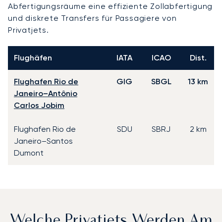
Abfertigungsräume eine effiziente Zollabfertigung
und diskrete Transfers für Passagiere von
Privatjets.
Flughäfen
IATA
ICAO
Dist.
Flughafen Rio de
GIG
SBGL
13 km
Janeiro–Antônio
Carlos Jobim
Flughafen Rio de
SDU
SBRJ
2 km
Janeiro–Santos
Dumont
Welche Privatjets Werden Am