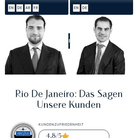
EN
DE
AR
FR
EN
DE
RUFEN SIE UNS AN
Rio De Janeiro
: Das Sagen
Unsere Kunden
KUNDENZUFRIEDENHEIT
4,8
/5