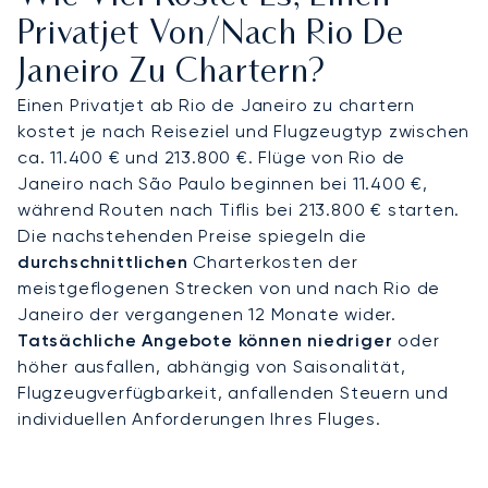
Küste. Hubschrauber sind in Rio besonders
Privatjet Von/nach Rio De
relevant: Sie reduzieren die Transferzeiten in der
Janeiro Zu Chartern?
Stadt auf wenige Minuten – etwa 10 Minuten vom
SDU zur Copacabana oder 15 Minuten vom GIG
Einen Privatjet ab Rio de Janeiro zu chartern
nach Barra da Tijuca – und gewährleisten so einen
kostet je nach Reiseziel und Flugzeugtyp zwischen
diskreten Zugang zu Villen, Hotels oder der Marina
ca. 11.400 € und 213.800 €. Flüge von Rio de
da Glória, selbst bei Großveranstaltungen.
Janeiro nach São Paulo beginnen bei 11.400 €,
während Routen nach Tiflis bei 213.800 € starten.
Mit zwei Jahrzehnten Erfahrung war LunaJets der
Die nachstehenden Preise spiegeln die
erste europäische Privatjet-Broker, der die
durchschnittlichen
Charterkosten der
Argus®-Zertifizierung erhielt, was strenge
meistgeflogenen Strecken von und nach Rio de
Sicherheitsstandards und exzellenten Service
Janeiro der vergangenen 12 Monate wider.
widerspiegelt. In Rio sorgt diese Expertise für
Tatsächliche Angebote können niedriger
oder
pünktliche Ankünfte während des Karnevals, der
höher ausfallen, abhängig von Saisonalität,
Neujahrsfeierlichkeiten und wichtiger kultureller
Flugzeugverfügbarkeit, anfallenden Steuern und
Ereignisse und bietet maßgeschneiderte Lösungen
individuellen Anforderungen Ihres Fluges.
für Geschäfts- und Freizeitreisende.