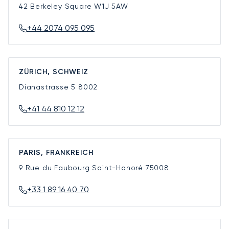
42 Berkeley Square
W1J 5AW
+44 2074 095 095
ZÜRICH, SCHWEIZ
Dianastrasse 5
8002
+41 44 810 12 12
PARIS, FRANKREICH
9 Rue du Faubourg Saint-Honoré
75008
+33 1 89 16 40 70