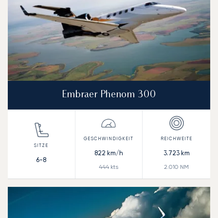
Embraer Phenom 300
822
km/h
3.723
km
6-8
444
kts
2.010
NM