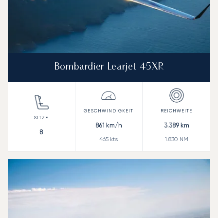
Bombardier Learjet 45XR
861
km/h
3.389
km
8
465
kts
1.830
NM