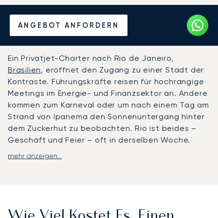
Mieten Sie einen Privatjet
ANGEBOT ANFORDERN
von/nach Rio de Janeiro
Ein Privatjet-Charter nach Rio de Janeiro,
Brasilien
, eröffnet den Zugang zu einer Stadt der
Kontraste. Führungskräfte reisen für hochrangige
Meetings im Energie- und Finanzsektor an. Andere
kommen zum Karneval oder um nach einem Tag am
Strand von Ipanema den Sonnenuntergang hinter
dem Zuckerhut zu beobachten. Rio ist beides –
Geschäft und Feier – oft in derselben Woche.
mehr anzeigen...
LunaJets arrangiert Privatflüge zum Galeão
International Airport (GIG) für interkontinentale
Ankünfte, zum Santos Dumont Airport (SDU) für
schnellen Zugang zur Innenstadt und zur
Copacabana oder zum Jacarepaguá Airport
Wie Viel Kostet Es, Einen
(SBJR) für Barra da Tijuca und Refugien an der