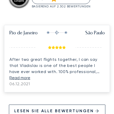
BASIEREND AUF 2.302 BEWERTUNGEN
Rio de Janeiro
São Paulo
After two great flights together, I can say
that Vladislav is one of the best people I
have ever worked with. 100% professional,
focused and with great charisma. I really
Read more
hope we can fly together again.
06.12.2021
LESEN SIE ALLE BEWERTUNGEN