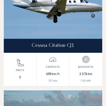
Cessna Citation CJ1
698
km/h
2 076
km
5
377
kts
1 121
NM