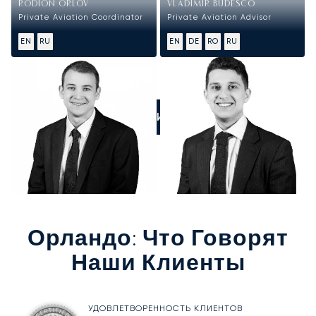
RODION ORLOV
VLADIMIR BUDESCO
Private Aviation Coordinator
Private Aviation Advisor
EN
RU
EN
DE
RO
RU
ПОЗВОНИТЕ НАМ
Орландо
: Что Говорят
Наши Клиенты
УДОВЛЕТВОРЕННОСТЬ КЛИЕНТОВ