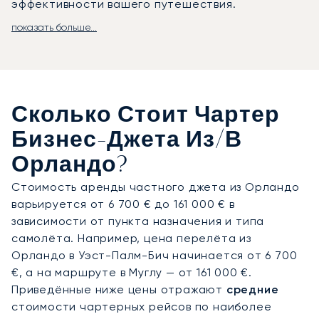
эффективности вашего путешествия.
показать больше...
Мы работаем по вашему графику.
Наша
команда возьмёт на себя организацию каждой
детали перелёта: от индивидуально
составленного меню изысканных блюд до
удобств в салоне вашего частного джета
. Мы
Сколько Стоит Чартер
также готовы к любым изменениям в последний
момент, обеспечивая ваше быстрое и
Бизнес-Джета Из/в
конфиденциальное прибытие в аэропорт
Орландо?
Орландо Экзекьютив.
Стоимость аренды частного джета из Орландо
Наш бизнес построен на долгосрочных
варьируется от 6 700 € до 161 000 € в
отношениях. В среднем наши ключевые клиенты
зависимости от пункта назначения и типа
летают с нами уже более семи лет. Это
самолёта. Например, цена перелёта из
доверие позволяет нам профессионально
Орландо в Уэст-Палм-Бич начинается от 6 700
подходить к решению любых задач, связанных с
€, а на маршруте в Муглу — от 161 000 €.
вашей поездкой, и гарантировать надёжность и
Приведённые ниже цены отражают
средние
полную конфиденциальность каждого рейса в
стоимости чартерных рейсов по наиболее
Орландо.