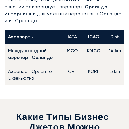
авиации рекомендует аэропорт
Орландо
Интернешнл
для частных перелётов в Орландо
и из Орландо.
Аэропорты
IATA
ICAO
Dist.
Международный
MCO
KMCO
14 km
аэропорт Орландо
Аэропорт Орландо
ORL
KORL
5 km
Экзекьютив
Какие Типы Бизнес-
Джетов Можно