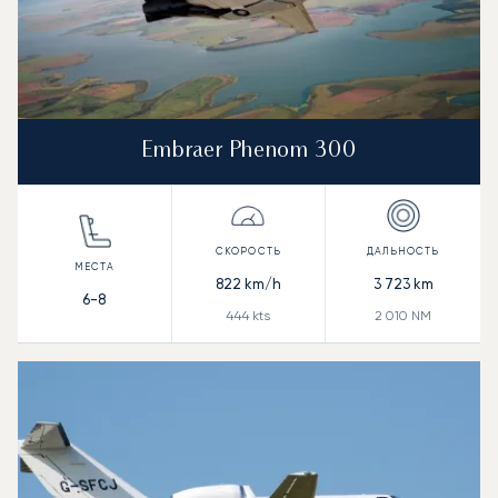
Embraer Phenom 300
822
km/h
3 723
km
6-8
444
kts
2 010
NM