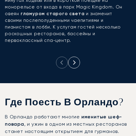
минутах ходьбы или в короткой поездке на
в
монорельсе от входа в парк Magic Kingdom. Он
н
овеян
гламуром старого света
и знаменит
т
своими послеполуденными чаепитиями и
р
пианистом в лобби. К услугам гостей несколько
п
роскошных ресторанов, бассейны и
н
первоклассный спа-центр.
у
Где Поесть В Орландо?
В Орландо работают многие
именитые шеф-
повара
, и ужин в одном из местных ресторанов
станет настоящим открытием для гурманов.