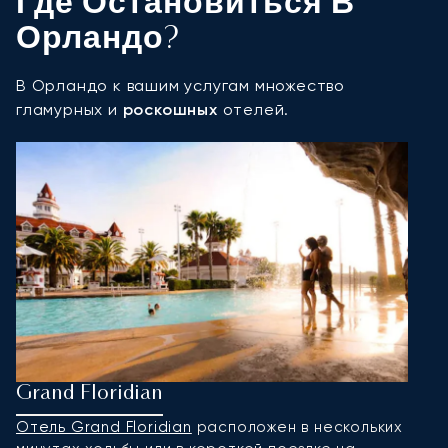
Где Остановиться В
Орландо?
В Орландо к вашим услугам множество
гламурных и
роскошных
отелей.
Grand Floridian
T
Отель Grand Floridian
расположен в нескольких
T