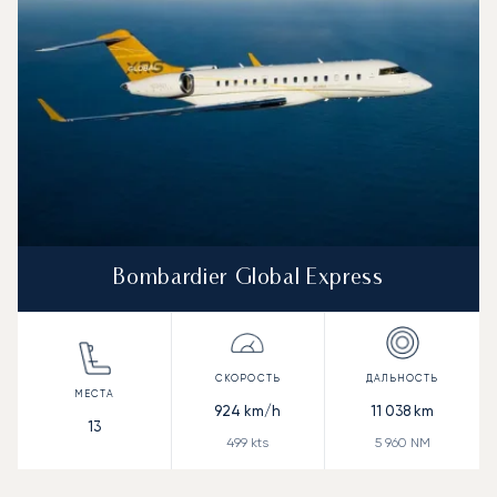
Bombardier Global Express
924
km/h
11 038
km
13
499
kts
5 960
NM