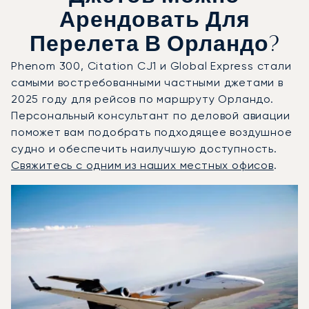
Арендовать Для
Перелета В Орландо?
Phenom 300, Citation CJ1 и Global Express стали
самыми востребованными частными джетами в
2025 году для рейсов по маршруту Орландо.
Персональный консультант по деловой авиации
поможет вам подобрать подходящее воздушное
судно и обеспечить наилучшую доступность.
Свяжитесь с одним из наших местных офисов
.
Орландо : 3 наиболее востребованные модели воздушны
Фото воздушного судна
Модель воздушного судна
Скорость (км/ч)
Скорость (узлы)
Дал
Дальность (NM)