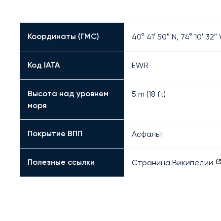
Координаты (ГМС)
40° 41′ 50″ N, 74° 10′ 32″
Код IATA
EWR
Высота над уровнем
5 m (18 ft)
моря
Покрытие ВПП
Асфальт
Полезные ссылки
Страница Википедии