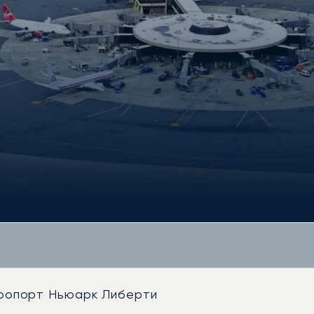
ропорт Ньюарк Либерти