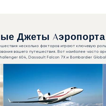
ые Джеты Aэропорта
ешествия несколько факторов играют ключевую роль
ования вашего путешествия. Вот наиболее часто а
llenger 604, Dassault Falcon 7X и Bombardier Global
лее востребованные модели воздушных судов по числу по
Места
Дальность (км)