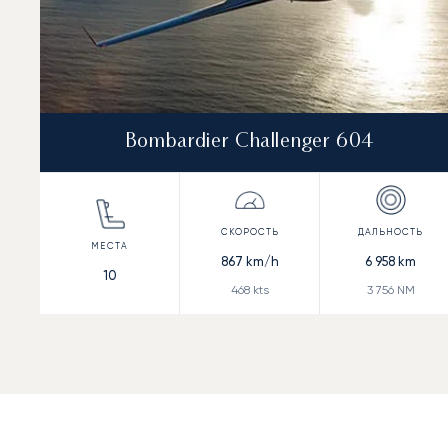
Bombardier Challenger 604
867
km/h
6 958
km
10
468
kts
3 756
NM