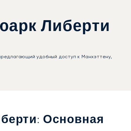
юарк Либерти
предлагающий удобный доступ к Манхэттену,
берти: Основная