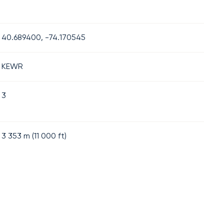
40.689400, -74.170545
KEWR
3
3 353
m (
11 000
ft)