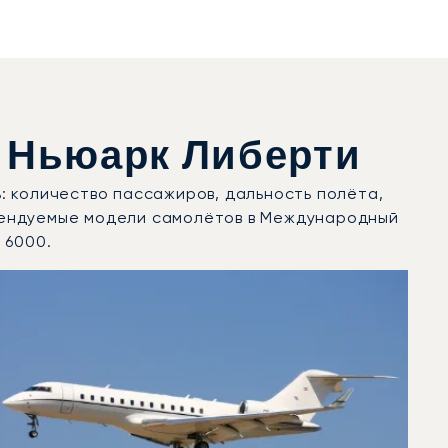
 Ньюарк Либерти
: количество пассажиров, дальность полёта,
рендуемые модели самолётов в Международный
 6000.
лётных движений в 2025 году