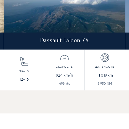
Dassault Falcon 7X
924
km/h
11 019
km
12-16
499
kts
5 950
NM