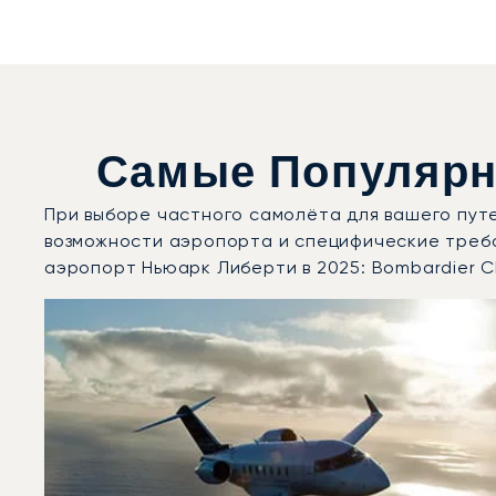
Самые Популярн
При выборе частного самолёта для вашего пут
возможности аэропорта и специфические треб
аэропорт Ньюарк Либерти в 2025: Bombardier Cha
Международный аэропорт Ньюарк Либерти : 3 наибо
Фото воздушного судна
Модель воздушного судна
Скорость (км/ч)
Скорость (узлы)
Дальность (NM)