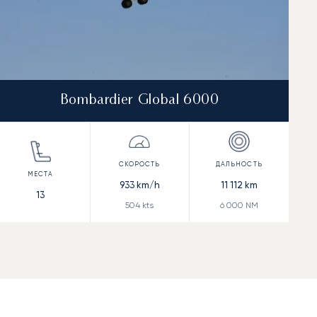
Bombardier Global 6000
933
km/h
11 112
km
13
504
kts
6 000
NM