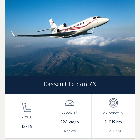
Dassault Falcon 7X
924
km/h
11.019
km
12-16
499
kts
5.950
NM