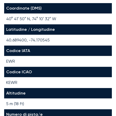
Coordinate (DMS)
40° 41′ 50″ N, 74° 10′ 32″ W
Latitudine / Longitudine
40.689400, -74.170545
Codice IATA
EWR
Codice ICAO
KEWR
Altitudine
5 m (18 ft)
Numero di pista/e