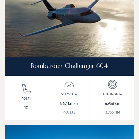
Bombardier Challenger 604
867
km/h
6.958
km
10
468
kts
3.756
NM