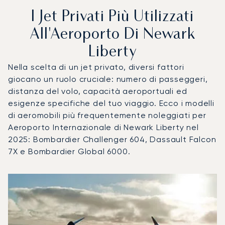
I Jet Privati Più Utilizzati
All'Aeroporto Di Newark
Liberty
Nella scelta di un jet privato, diversi fattori
giocano un ruolo cruciale: numero di passeggeri,
distanza del volo, capacità aeroportuali ed
esigenze specifiche del tuo viaggio. Ecco i modelli
di aeromobili più frequentemente noleggiati per
Aeroporto Internazionale di Newark Liberty nel
2025: Bombardier Challenger 604, Dassault Falcon
7X e Bombardier Global 6000.
Aeroporto Internazionale di Newark Liberty : I 3 modelli di 
Foto dell'aeromobile
Modello di aeromobile
Posti
Velocità (km/h)
Velocità (nodi)
Autonomia (
Autonomia (NM)