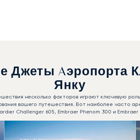
е Джеты Aэропорта К
Янку
ешествия несколько факторов играют ключевую роль
ования вашего путешествия. Вот наиболее часто а
rdier Challenger 605, Embraer Phenom 300 и Embraer
3 наиболее востребованные модели воздушных судов по 
Места
Дальность (км)