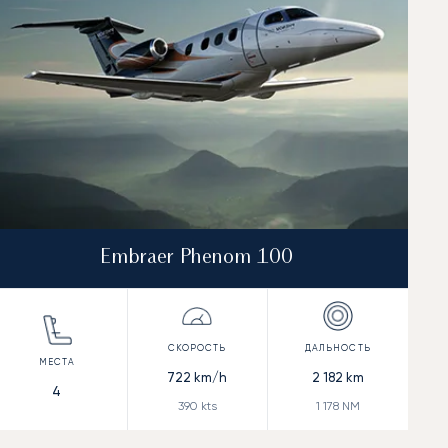
Embraer Phenom 100
722
km/h
2 182
km
4
390
kts
1 178
NM