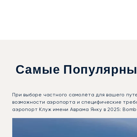
Самые Популярны
При выборе частного самолёта для вашего пут
возможности аэропорта и специфические треб
аэропорт Клуж имени Аврама Янку в 2025: Bomba
Международный аэропорт Клуж имени Аврама Янку : 
Фото воздушного судна
Модель воздушного судна
Скорость (км/ч)
Скорость (узлы)
Дальность (NM)