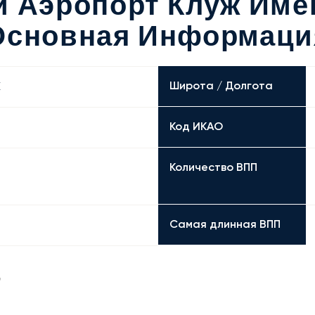
 Аэропорт Клуж Имен
Основная Информаци
Широта / Долгота
E
Код ИКАО
Количество ВПП
Самая длинная ВПП