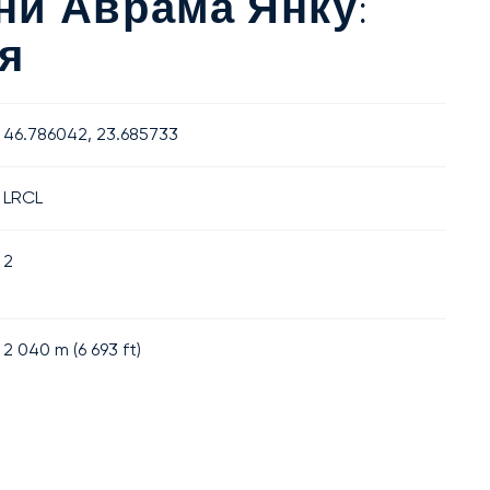
и Аврама Янку:
я
46.786042, 23.685733
LRCL
2
2 040
m (
6 693
ft)