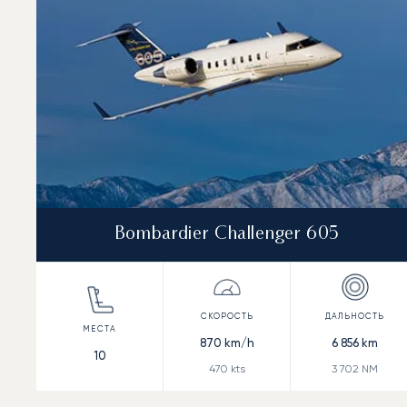
Bombardier Challenger 605
870
km/h
6 856
km
10
470
kts
3 702
NM