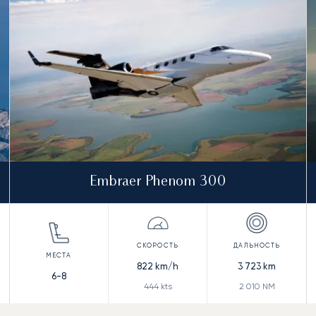
Embraer Phenom 300
822
km/h
3 723
km
6-8
444
kts
2 010
NM