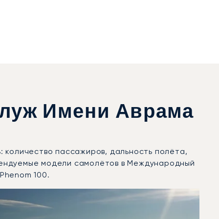
луж Имени Аврама
: количество пассажиров, дальность полёта,
рендуемые модели самолётов в Международный
 Phenom 100.
числу полётных движений в 2025 году