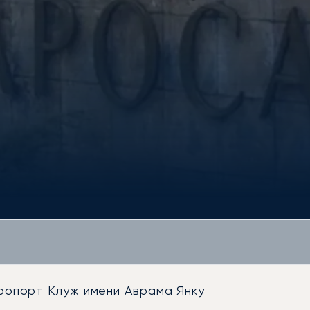
опорт Клуж имени Аврама Янку