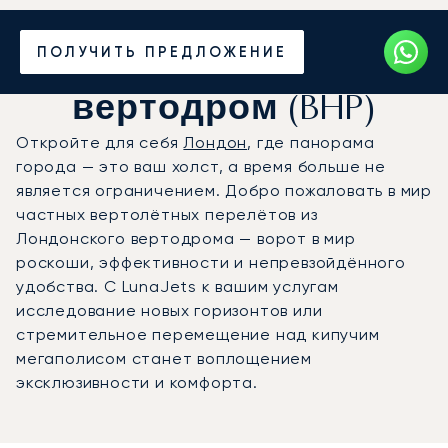
Частный джет на
ПОЛУЧИТЬ ПРЕДЛОЖЕНИЕ
Лондонский
вертодром (BHP)
Откройте для себя
Лондон
, где панорама
города — это ваш холст, а время больше не
является ограничением. Добро пожаловать в мир
частных вертолётных перелётов из
Лондонского вертодрома — ворот в мир
роскоши, эффективности и непревзойдённого
удобства. С LunaJets к вашим услугам
исследование новых горизонтов или
стремительное перемещение над кипучим
мегаполисом станет воплощением
эксклюзивности и комфорта.