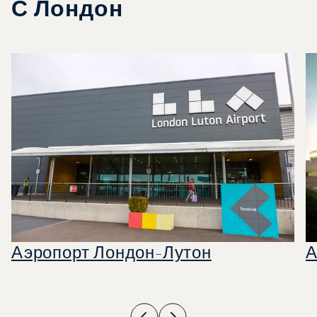
С Лондон
Аэропорт Лондон-Лутон
А