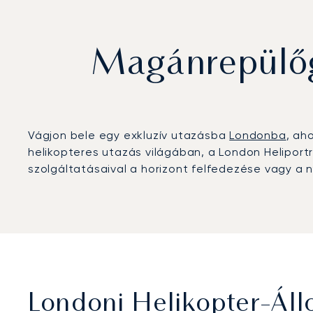
Magánrepülőg
Vágjon bele egy exkluzív utazásba
Londonba
, ah
helikopteres utazás világában, a London Heliportr
szolgáltatásaival a horizont felfedezése vagy a 
Londoni Helikopter-Ál