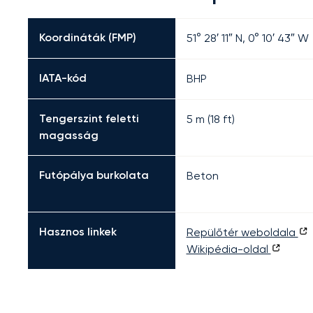
Koordináták (FMP)
51° 28′ 11″ N, 0° 10′ 43″ W
IATA-kód
BHP
Tengerszint feletti
5 m (18 ft)
magasság
Futópálya burkolata
Beton
Hasznos linkek
Repülőtér weboldala
Wikipédia-oldal