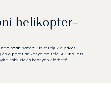
i helikopter-
bé nem szab határt. Üdvözöljük a privát
g és a páratlan kényelem felé. A LunaJets
yire exkluzív és könnyen elérhető.