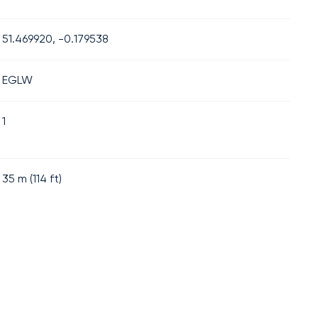
51.469920, -0.179538
EGLW
1
35
m (
114
ft)