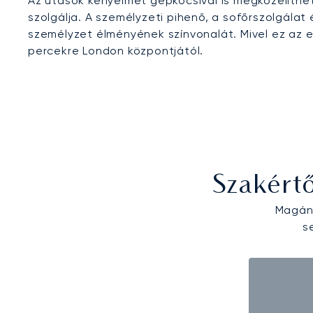
Az utasok kényelmét gépkocsival is megközelíthet
szolgálja. A személyzeti pihenő, a sofőrszolgálat
személyzet élményének színvonalát. Mivel ez az e
percekre London központjától.
Szakért
Magánr
s