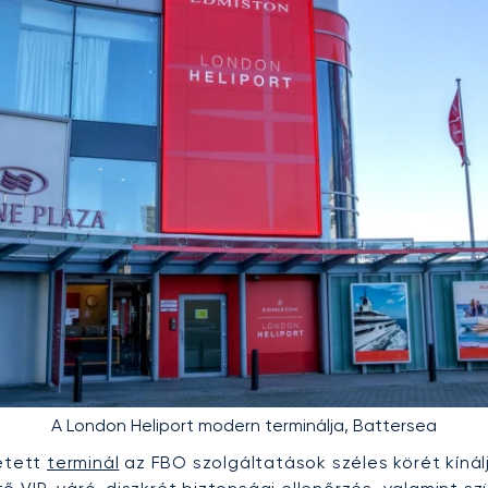
A London Heliport modern terminálja, Battersea
tetett
terminál
az FBO szolgáltatások széles körét kínálj