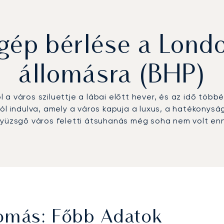
ép bérlése a London
állomásra (BHP)
ol a város sziluettje a lábai előtt hever, és az idő töb
ól indulva, amely a város kapuja a luxus, a hatékonysá
nyüzsgő város feletti átsuhanás még soha nem volt enn
lomás: Főbb Adatok