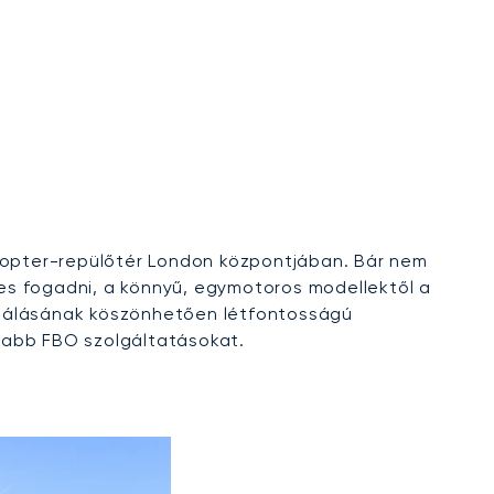
kopter-repülőtér London központjában. Bár nem
es fogadni, a könnyű, egymotoros modellektől a
zolgálásának köszönhetően létfontosságú
sabb FBO szolgáltatásokat.