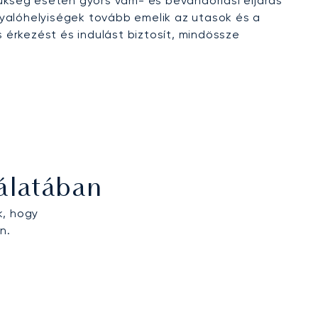
zükség esetén gyors vám- és bevándorlási eljárás
rgyalóhelyiségek tovább emelik az utasok és a
érkezést és indulást biztosít, mindössze
álatában
k, hogy
n.