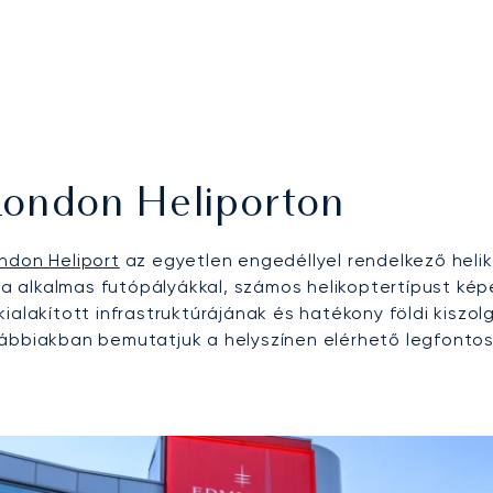
London Heliporton
ndon Heliport
az egyetlen engedéllyel rendelkező heli
 alkalmas futópályákkal, számos helikoptertípust kép
kialakított infrastruktúrájának és hatékony földi kis
lábbiakban bemutatjuk a helyszínen elérhető legfonto