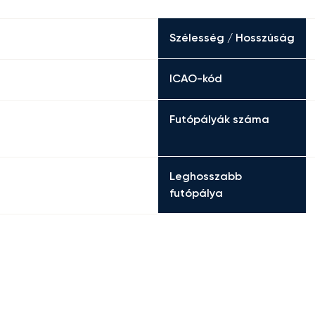
Szélesség / Hosszúság
ICAO-kód
Futópályák száma
Leghosszabb
futópálya