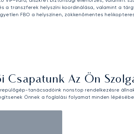
ő VIP-váró, diszkrét biztonsági ellenőrzés, valamint s
 és a transzferek helyszíni koordinálása, valamint a tá
gyetlen FBO a helyszínen, zökkenőmentes helikopteres 
ői Csapatunk Az Ön Szolg
epülőgép-tanácsadóink nonstop rendelkezésre állna
egítsenek Önnek a foglalási folyamat minden lépésébe