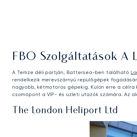
FBO Szolgáltatások A 
A Temze déli partján, Battersea-ben található
Lo
rendelkezik merevszárnyú repülőgépek fogadására
nagyobb, kétmotoros gépekig. Külön erre a célra 
csomópont a VIP- és üzleti utazók számára. Az a
The London Heliport Ltd