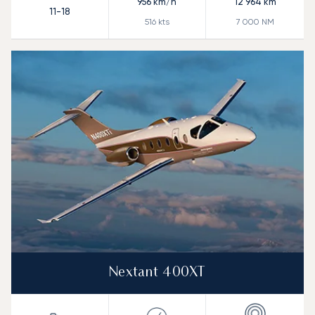
956
km/h
12 964
km
11-18
516
kts
7 000
NM
Nextant 400XT