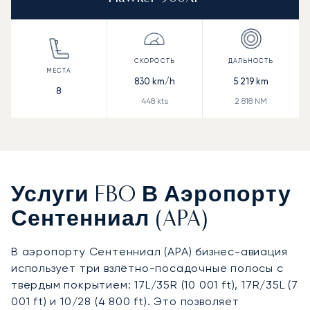
830
km/h
5 219
km
8
448
kts
2 818
NM
Услуги FBO В Аэропорту
Сентенниал (APA)
В аэропорту Сентенниал (APA) бизнес-авиация
использует три взлётно-посадочные полосы с
твёрдым покрытием: 17L/35R (10 001 ft), 17R/35L (7
001 ft) и 10/28 (4 800 ft). Это позволяет