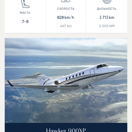
828
km/h
3 713
km
7-8
447
kts
2 005
NM
Hawker 900XP