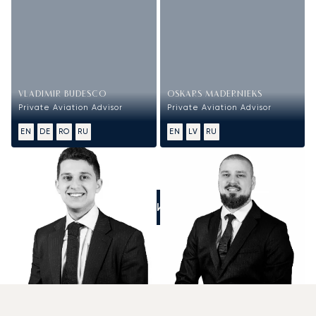
VLADIMIR BUDESCO
OSKARS MADERNIEKS
Private Aviation Advisor
Private Aviation Advisor
EN
DE
RO
RU
EN
LV
RU
ПОЗВОНИТЕ НАМ