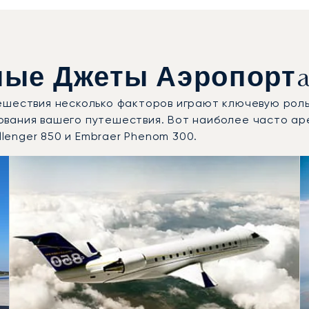
ые Джеты Аэропорт
ешествия несколько факторов играют ключевую роль
ования вашего путешествия. Вот наиболее часто а
llenger 850 и Embraer Phenom 300.
ые модели воздушных судов по числу полётных движений
Места
Дальность (км)