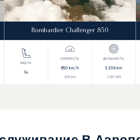
Bombardier Challenger 850
850
km/h
5 206
km
14
459
kts
2 811
NM