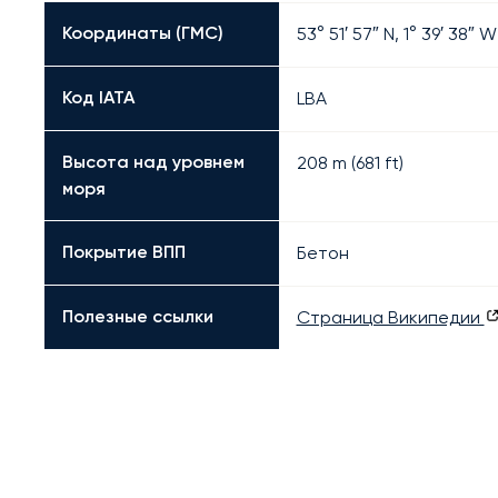
Координаты (ГМС)
53° 51′ 57″ N, 1° 39′ 38″ W
Код IATA
LBA
Высота над уровнем
208 m (681 ft)
моря
Покрытие ВПП
Бетон
Полезные ссылки
Страница Википедии