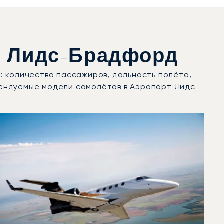
a Лидс-Брадфорд
: количество пассажиров, дальность полёта,
рендуемые модели самолётов в Аэропорт Лидс-
 в 2025 году