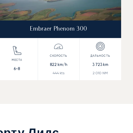
Embraer Phenom 300
822
km/h
3 723
km
6-8
444
kts
2 010
NM