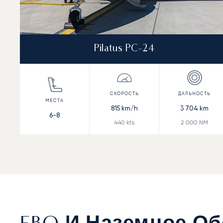
Pilatus PC-24
815
km/h
3 704
km
6-8
440
kts
2 000
NM