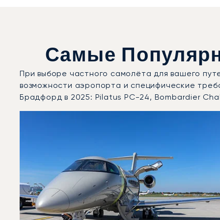
Самые Популярн
При выборе частного самолёта для вашего пут
возможности аэропорта и специфические треб
Брадфорд в 2025: Pilatus PC-24, Bombardier Cha
Аэропорт Лидс-Брадфорд : 3 наиболее востребованн
Фото воздушного судна
Модель воздушного судна
Скорость (км/ч)
Скорость (узлы)
Дальность (NM)