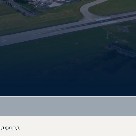
адфорд