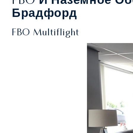
FBO И Наземное Об
Брадфорд
FBO Multiflight