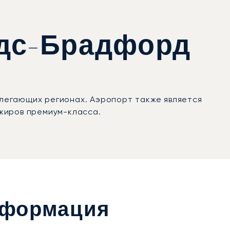
идс-Брадфорд
легающих регионах. Аэропорт также является
жиров премиум-класса.
нформация