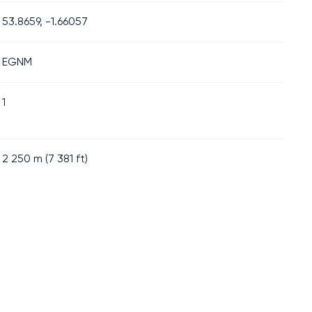
53.8659, -1.66057
EGNM
1
2 250
m (
7 381
ft)