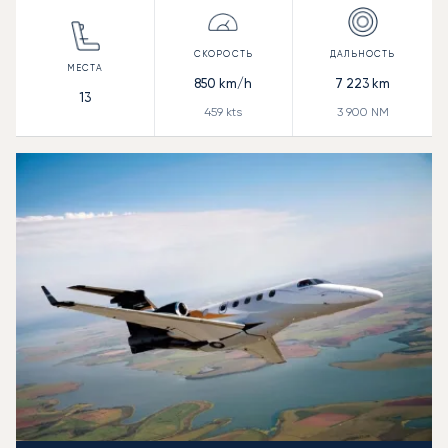
850
km/h
7 223
km
13
459
kts
3 900
NM