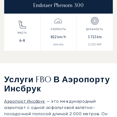
Embraer Phenom 300
822
km/h
3 723
km
6-8
444
kts
2 010
NM
Услуги FBO В Аэропорту
Инсбрук
Аэропорт Инсбрук
— это международный
аэропорт с одной асфальтовой взлётно-
посадочной полосой длиной 2 000 метров. Он