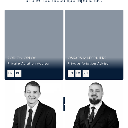
этапе процесса бронирования.
RODION ORLOV
OSKARS MADERNIEKS
Private Aviation Advisor
Private Aviation Advisor
EN
RU
EN
LV
RU
ПОЗВОНИТЕ НАМ