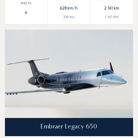
628
km/h
2 161
km
4
339
kts
1 167
NM
Embraer Legacy 650