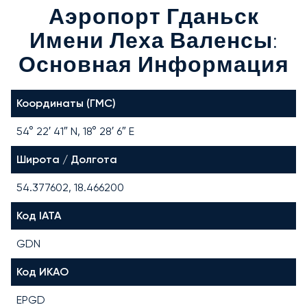
Аэропорт Гданьск
Имени Леха Валенсы:
Основная Информация
Координаты (ГМС)
54° 22′ 41″ N, 18° 28′ 6″ E
Широта / Долгота
54.377602, 18.466200
Код IATA
GDN
Код ИКАО
EPGD