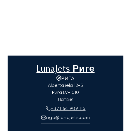
LunaJets Риге
РИГА
Alberta iela 12-5
Рига
LV-1010
Латвия
+371 64 909 115
riga@lunajets.com