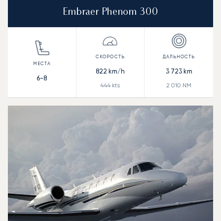
Embraer Phenom 300
822
km/h
3 723
km
6-8
444
kts
2 010
NM