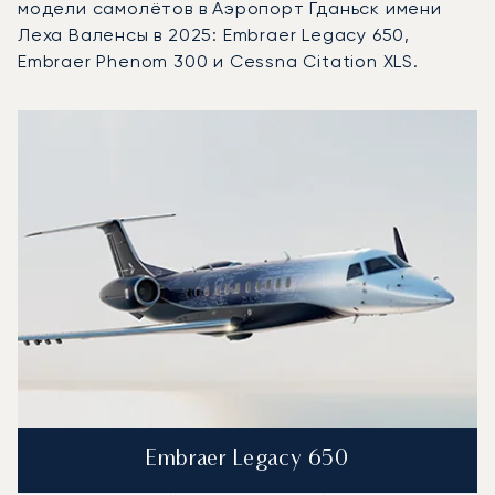
модели самолётов в Аэропорт Гданьск имени
Леха Валенсы в 2025: Embraer Legacy 650,
Embraer Phenom 300 и Cessna Citation XLS.
Аэропорт Гданьск имени Леха Валенсы : 3 наиболее во
Фото воздушного судна
Модель воздушного судна
Скорость (км/ч)
Скорость (узлы)
Дал
Дальность (NM)
Embraer Legacy 650