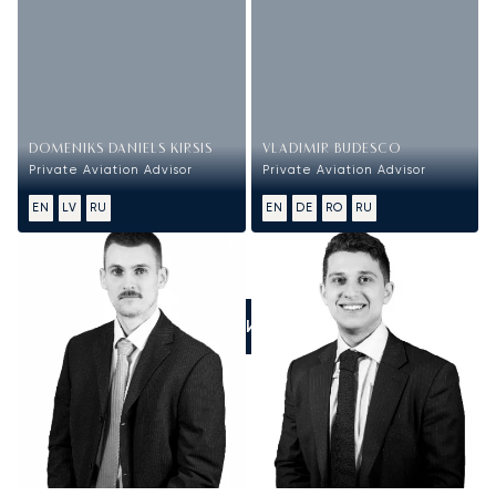
DOMENIKS DANIELS KIRSIS
VLADIMIR BUDESCO
Private Aviation Advisor
Private Aviation Advisor
EN
LV
RU
EN
DE
RO
RU
ПОЗВОНИТЕ НАМ