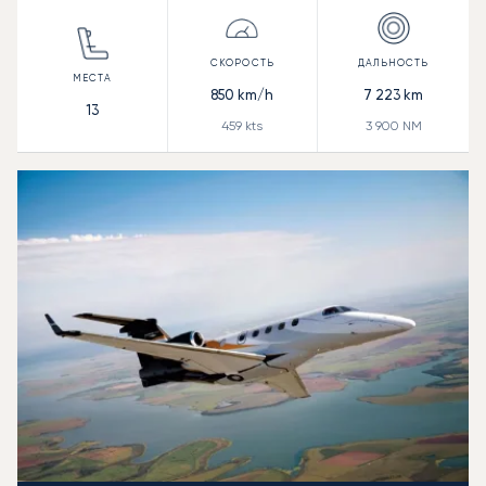
850
km/h
7 223
km
13
459
kts
3 900
NM