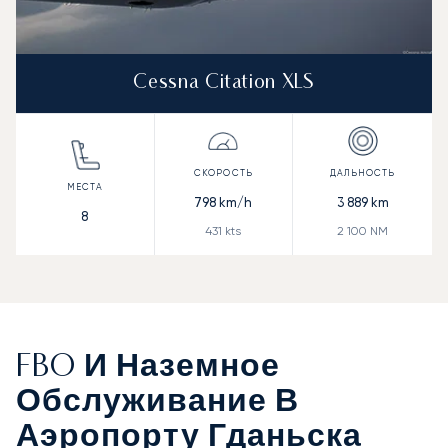
Cessna Citation XLS
798
km/h
3 889
km
8
431
kts
2 100
NM
FBO И Наземное
Обслуживание В
Аэропорту Гданьска