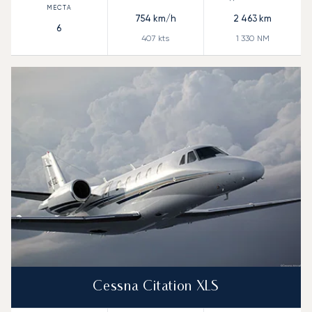
754
km/h
2 463
km
6
407
kts
1 330
NM
Cessna Citation XLS