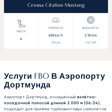
Cessna Citation Mustang
628
km/h
2 161
km
4
339
kts
1 167
NM
Услуги FBO В Аэропорту
Дортмунда
Аэропорт Дортмунд, оснащённый
взлётно-
посадочной полосой длиной 2 000 м (06/24)
,
подходит для приёма турбовинтовых самолётов