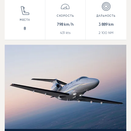
798
km/h
3 889
km
8
431
kts
2 100
NM