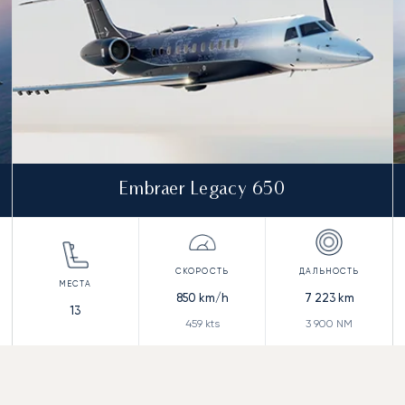
Embraer Legacy 650
850
km/h
7 223
km
13
459
kts
3 900
NM