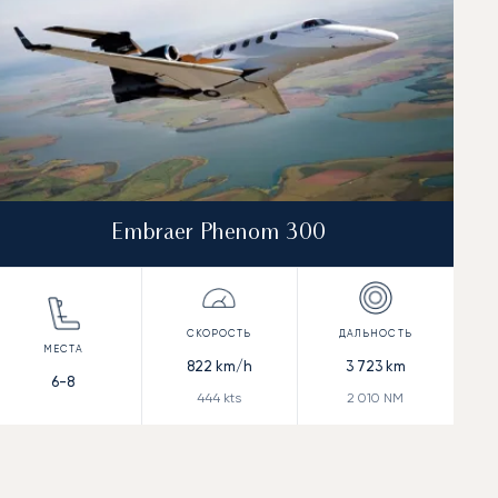
Embraer Phenom 300
822
km/h
3 723
km
6-8
444
kts
2 010
NM