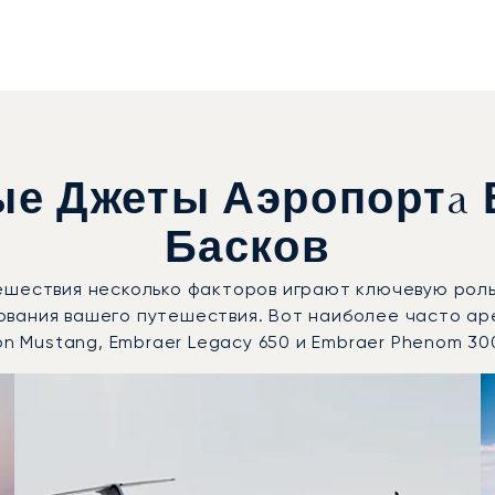
е Джеты Аэропортa 
Басков
ешествия несколько факторов играют ключевую роль
ования вашего путешествия. Вот наиболее часто а
on Mustang, Embraer Legacy 650 и Embraer Phenom 30
стребованные модели воздушных судов по числу полётных
Места
Дальность (км)