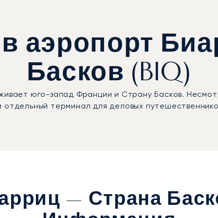
 в аэропорт Биа
Басков (BIQ)
живает юго-запад Франции и Страну Басков. Несмот
и отдельный терминал для деловых путешественнико
арриц — Страна Баск