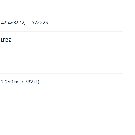
43.468372, -1.523223
LFBZ
1
2 250
m (
7 382
ft)