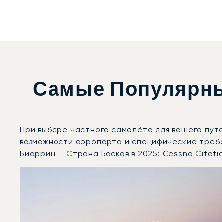
Самые Популярны
При выборе частного самолёта для вашего пут
возможности аэропорта и специфические треб
Биарриц — Страна Басков в 2025: Cessna Citati
Аэропорт Биарриц — Страна Басков : 3 наиболее во
Фото воздушного судна
Модель воздушного судна
Скорость (км/ч)
Скорость (узлы)
Дальность (NM)