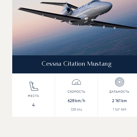
Cessna Citation Mustang
628
km/h
2 161
km
4
339
kts
1 167
NM