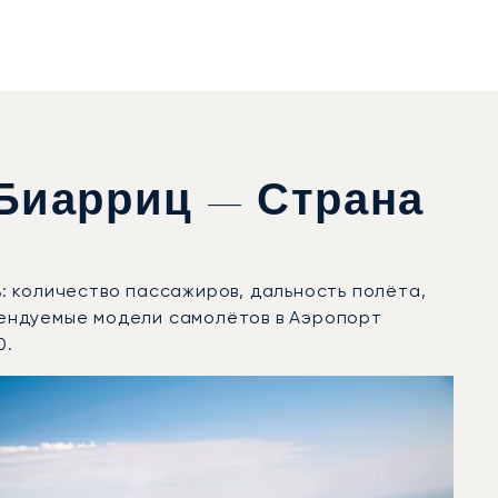
Биарриц — Страна
: количество пассажиров, дальность полёта,
рендуемые модели самолётов в Аэропорт
0.
 движений в 2025 году