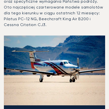
oraz specyficzne wymagania Państwa podróży.
Oto najczęściej czarterowane modele samolotów
dla tego kierunku w ciągu ostatnich 12 miesięcy:
Pilatus PC-12 NG, Beechcraft King Air B200 i
Cessna Citation CJ3.
Port lotniczy Waszyngton-Reagan : 3 najpopularniejsze mo
Zdjęcie samolotu
Model samolotu
Miejsca
Prędkość (km/h)
Prędkość (węzły)
Zasięg (km)
Zasięg (NM)