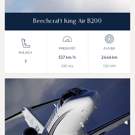
Beechcraft King Air B200
537
km/h
2446
km
7
290
kts
1321
NM