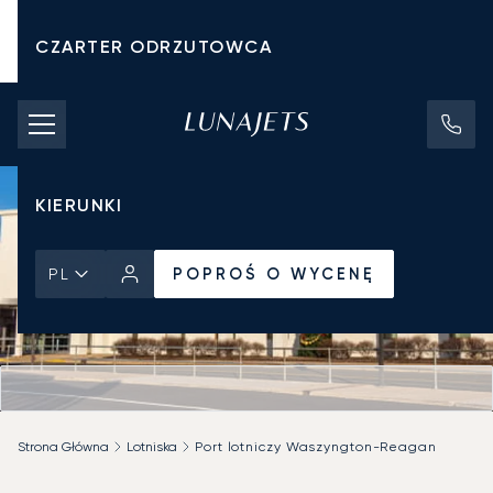
CZARTER ODRZUTOWCA
KOSZTY CZARTERU
PRYWATNE ODRZUTOWCE
KIERUNKI
POPROŚ O WYCENĘ
PL
Strona Główna
Lotniska
Port lotniczy Waszyngton-Reagan