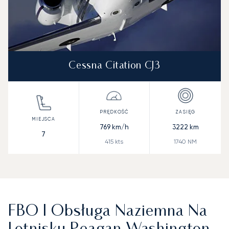
Cessna Citation CJ3
769
km/h
3222
km
7
415
kts
1740
NM
FBO I Obsługa Naziemna Na