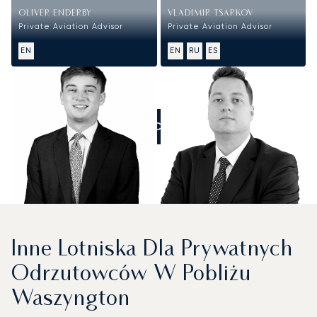
OLIVER ENDERBY
VLADIMIR TSARKOV
Private Aviation Advisor
Private Aviation Advisor
EN
EN
RU
ES
ZADZWOŃCIE DO NAS
Inne Lotniska Dla Prywatnych
Odrzutowców W Pobliżu
Waszyngton