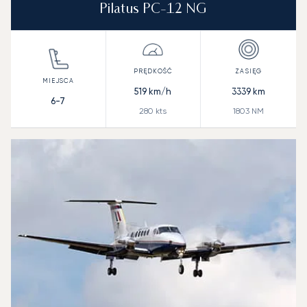
Pilatus PC-12 NG
519
km/h
3339
km
6-7
280
kts
1803
NM