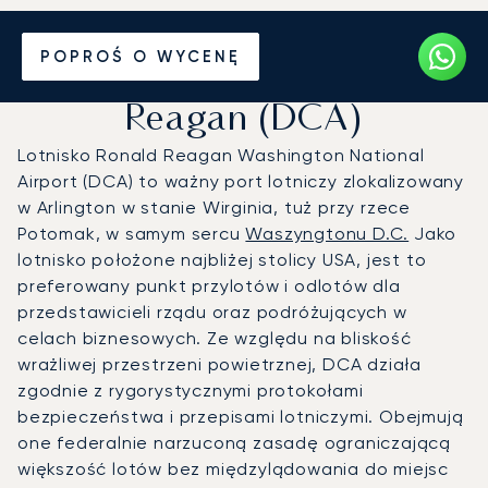
Prywatny odrzutowiec na
POPROŚ O WYCENĘ
Port lotniczy Waszyngton-
Reagan (DCA)
Lotnisko Ronald Reagan Washington National
Airport (DCA) to ważny port lotniczy zlokalizowany
w Arlington w stanie Wirginia, tuż przy rzece
Potomak, w samym sercu
Waszyngtonu D.C.
Jako
lotnisko położone najbliżej stolicy USA, jest to
preferowany punkt przylotów i odlotów dla
przedstawicieli rządu oraz podróżujących w
celach biznesowych. Ze względu na bliskość
wrażliwej przestrzeni powietrznej, DCA działa
zgodnie z rygorystycznymi protokołami
bezpieczeństwa i przepisami lotniczymi. Obejmują
one federalnie narzuconą zasadę ograniczającą
większość lotów bez międzylądowania do miejsc