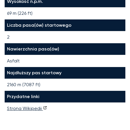
Wysokość n.p.m.
69 m (226 ft)
Liczba pasa(ów) startowego
2
Nawierzchnia pasa(ów)
Asfalt
Najdłuższy pas startowy
2160
m (
7087
ft)
Przydatne linki
Strona Wikipedii