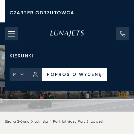
CZARTER ODRZUTOWCA
KOSZTY CZARTERU
PRYWATNE ODRZUTOWCE
KIERUNKI
POPROŚ O WYCENĘ
PL
Strona Główna
Lotniska
Port lotniczy Port Elizabeth