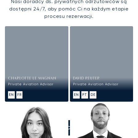
Nasi doradcy ds. prywatnych odrzutowców są
dostępni 24/7, aby pomóc Ci na każdym etapie
procesu rezerwacji.
CHARLOTTE LE MAGNAN
DAVID REUTER
Private Aviation Advisor
Private Aviation Advisor
EN
FR
EN
PT
DE
ZADZWOŃCIE DO NAS