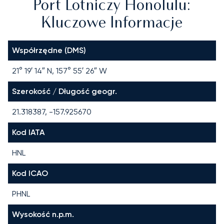
Port Lotniczy Honolulu:
Kluczowe Informacje
Współrzędne (DMS)
21° 19′ 14″ N, 157° 55′ 26″ W
Szerokość / Długość geogr.
21.318387, -157.925670
Kod IATA
HNL
Kod ICAO
PHNL
Wysokość n.p.m.