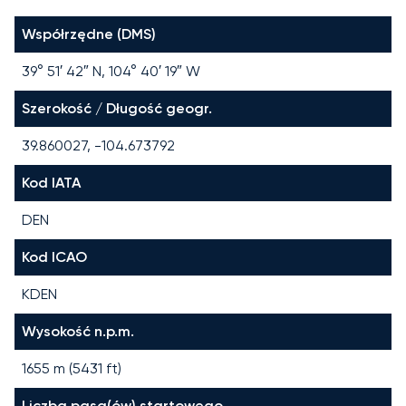
Współrzędne (DMS)
39° 51′ 42″ N, 104° 40′ 19″ W
Szerokość / Długość geogr.
39.860027, -104.673792
Kod IATA
DEN
Kod ICAO
KDEN
Wysokość n.p.m.
1655 m (5431 ft)
Liczba pasa(ów) startowego