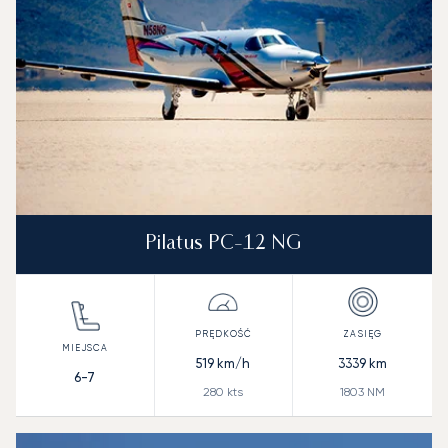
Pilatus PC-12 NG
519
km/h
3339
km
6-7
280
kts
1803
NM