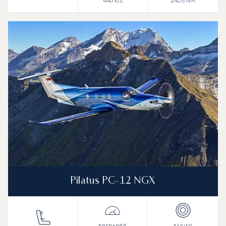
446
kts
2405
NM
Pilatus PC-12 NGX