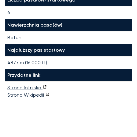
6
Nawierzchnia pasa(ów)
Beton
Najdłuższy pas startowy
4877
m (
16 000
ft)
Przydatne linki
Strona lotniska
Strona Wikipedii