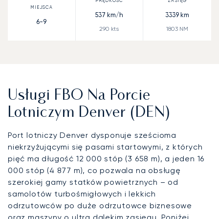
537
km/h
3339
km
6-9
290
kts
1803
NM
Usługi FBO Na Porcie
Lotniczym Denver (DEN)
Port lotniczy Denver dysponuje sześcioma
niekrzyżującymi się pasami startowymi, z których
pięć ma długość 12 000 stóp (3 658 m), a jeden 16
000 stóp (4 877 m), co pozwala na obsługę
szerokiej gamy statków powietrznych – od
samolotów turbośmigłowych i lekkich
odrzutowców po duże odrzutowce biznesowe
oraz maszyny o ultra dalekim zasięgu. Poniżej