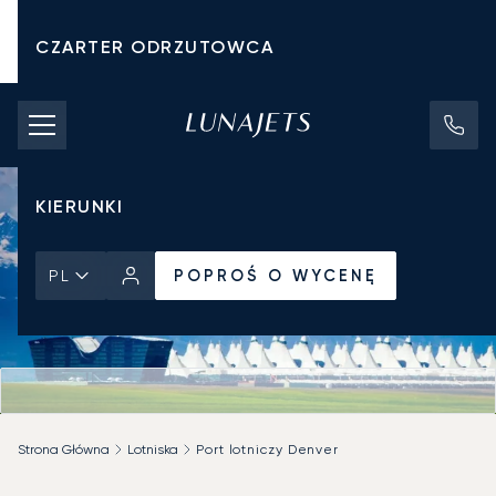
CZARTER ODRZUTOWCA
KOSZTY CZARTERU
PRYWATNE ODRZUTOWCE
KIERUNKI
POPROŚ O WYCENĘ
PL
Strona Główna
Lotniska
Port lotniczy Denver