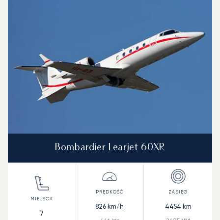
Bombardier Learjet 60XR
826
km/h
4454
km
7