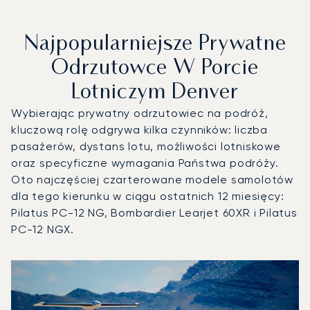
Najpopularniejsze Prywatne
Odrzutowce W Porcie
Lotniczym Denver
Wybierając prywatny odrzutowiec na podróż,
kluczową rolę odgrywa kilka czynników: liczba
pasażerów, dystans lotu, możliwości lotniskowe
oraz specyficzne wymagania Państwa podróży.
Oto najczęściej czarterowane modele samolotów
dla tego kierunku w ciągu ostatnich 12 miesięcy:
Pilatus PC-12 NG, Bombardier Learjet 60XR i Pilatus
PC-12 NGX.
Port lotniczy Denver : 3 najpopularniejsze modele statków
Zdjęcie samolotu
Model samolotu
Miejsca
Prędkość (km/h)
Prędkość (węzły)
Zasięg (km)
Zasięg (NM)