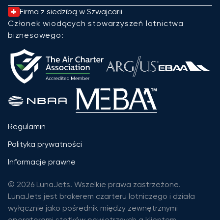
Firma z siedzibą w Szwajcarii
Członek wiodących stowarzyszeń lotnictwa
biznesowego:
Regulamin
Polityka prywatności
Informacje prawne
© 2026 LunaJets. Wszelkie prawa zastrzeżone.
LunaJets jest brokerem czarteru lotniczego i działa
wyłącznie jako pośrednik między zewnętrznymi
operatorami statków powietrznych a klientem.