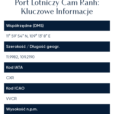
Port Lotniczy Cam Ranh:
Kluczowe Informacje
Współrzędne (DMS)
11° 59′ 54″ N, 109° 13′ 8″ E
Szerokość / Długość geogr.
11.9982, 109.2190
Kod IATA
CXR
Kod ICAO
VVCR
Wysokość n.p.m.