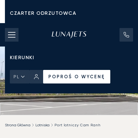
CZARTER ODRZUTOWCA
KOSZTY CZARTERU
PRYWATNE ODRZUTOWCE
KIERUNKI
POPROŚ O WYCENĘ
PL
Strona Główna
Lotniska
Port lotniczy Cam Ranh