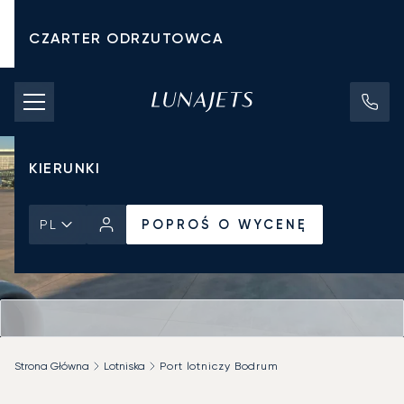
CZARTER ODRZUTOWCA
KOSZTY CZARTERU
PRYWATNE ODRZUTOWCE
KIERUNKI
POPROŚ O WYCENĘ
PL
Strona Główna
Lotniska
Port lotniczy Bodrum