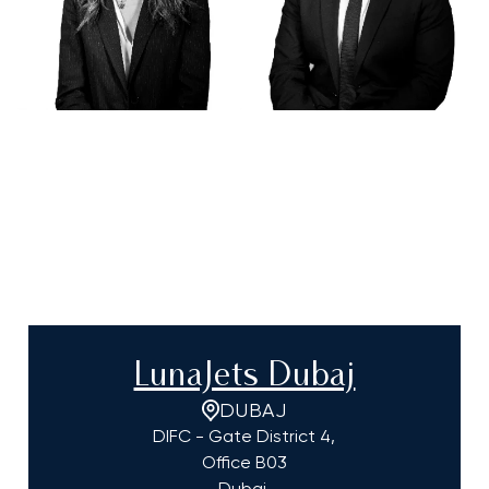
LunaJets Dubaj
DUBAJ
DIFC - Gate District 4,
Office B03
Dubaj