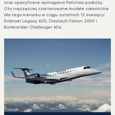
oraz specyficzne wymagania Państwa podróży.
Oto najczęściej czarterowane modele samolotów
dla tego kierunku w ciągu ostatnich 12 miesięcy:
Embraer Legacy 600, Dassault Falcon 2000 i
Bombardier Challenger 604.
Port lotniczy Bodrum : 3 najpopularniejsze modele statków
Zdjęcie samolotu
Model samolotu
Operacje lotnicze w 20
Miejsca
Prędkość (km/h)
Prędkość (węzły)
Zasięg (km)
Zasięg (NM)