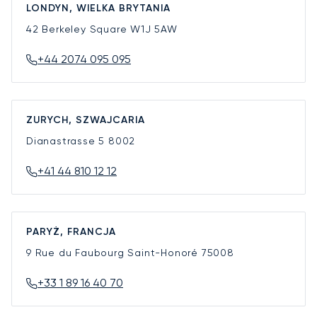
LONDYN, WIELKA BRYTANIA
42 Berkeley Square
W1J 5AW
+44 2074 095 095
ZURYCH, SZWAJCARIA
Dianastrasse 5
8002
+41 44 810 12 12
PARYŻ, FRANCJA
9 Rue du Faubourg Saint-Honoré
75008
+33 1 89 16 40 70