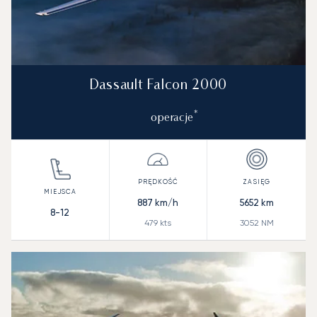
Dassault Falcon 2000
*
operacje
887
km/h
5652
km
8-12
479
kts
3052
NM