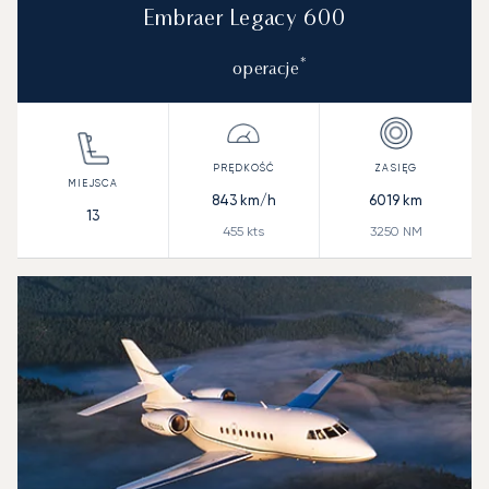
Embraer Legacy 600
*
operacje
843
km/h
6019
km
13
455
kts
3250
NM