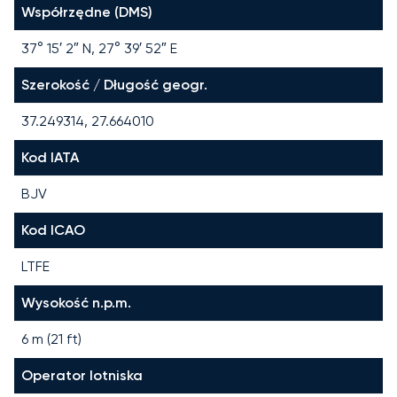
Współrzędne (DMS)
37° 15′ 2″ N, 27° 39′ 52″ E
Szerokość / Długość geogr.
37.249314, 27.664010
Kod IATA
BJV
Kod ICAO
LTFE
Wysokość n.p.m.
6 m (21 ft)
Operator lotniska