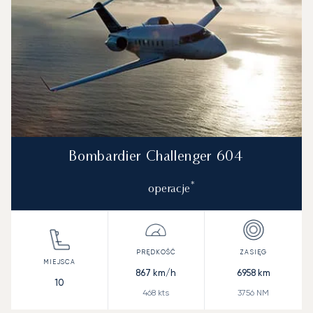
Bombardier Challenger 604
*
operacje
867
km/h
6958
km
10
468
kts
3756
NM