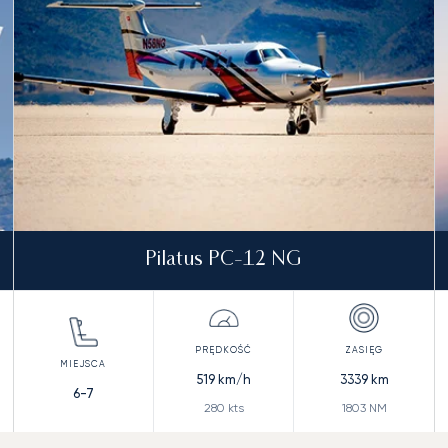
Pilatus PC-12 NG
519
km/h
3339
km
6-7
280
kts
1803
NM