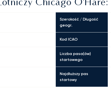
otniczy Chicago O'Hare:
Szerokość / Długość
geogr.
Kod ICAO
Liczba pasa(ów)
startowego
Najdłuższy pas
startowy