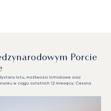
ędzynarodowym Porcie
e
ystans lotu, możliwości lotniskowe oraz
runku w ciągu ostatnich 12 miesięcy: Cessna
racji lotniczych w 2025 roku