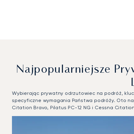
Najpopularniejsze P
Wybierając prywatny odrzutowiec na podróż, klucz
specyficzne wymagania Państwa podróży. Oto naj
Citation Bravo, Pilatus PC-12 NG i Cessna Citatio
Międzynarodowy Port Lotniczy Chicago O'Hare : 3 najpo
Zdjęcie samolotu
Model samolotu
Miejsca
Prędkość (km/h)
Prędkość (węzły)
Zasięg (km)
Zasięg (NM)