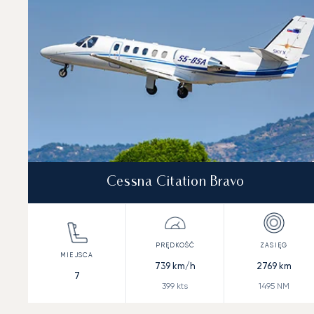
Cessna Citation Bravo
739
km/h
2769
km
7
399
kts
1495
NM