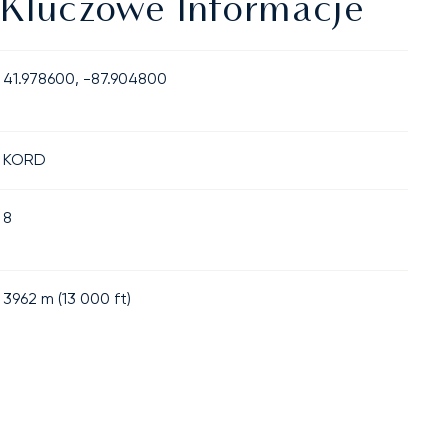
 Kluczowe Informacje
41.978600, -87.904800
KORD
8
3962
m (
13 000
ft)