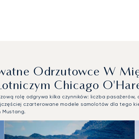
rywatne Odrzutowce W Mi
Lotniczym Chicago O'Har
ową rolę odgrywa kilka czynników: liczba pasażerów, d
częściej czarterowane modele samolotów dla tego kie
n Mustang.
pularniejsze modele statków powietrznych według liczby ope