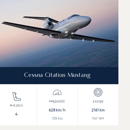
Cessna Citation Mustang
628
km/h
2161
km
4
339
kts
1167
NM