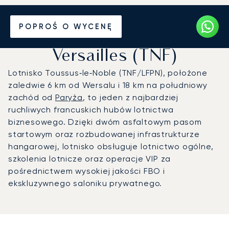
Prywatny odrzutowiec na
POPROŚ O WYCENĘ
Lotnisko Paris-Saclay-
Versailles (TNF)
Lotnisko Toussus‑le‑Noble (TNF/LFPN), położone
zaledwie 6 km od Wersalu i 18 km na południowy
zachód od
Paryża
, to jeden z najbardziej
ruchliwych francuskich hubów lotnictwa
biznesowego. Dzięki dwóm asfaltowym pasom
startowym oraz rozbudowanej infrastrukturze
hangarowej, lotnisko obsługuje lotnictwo ogólne,
szkolenia lotnicze oraz operacje VIP za
pośrednictwem wysokiej jakości FBO i
ekskluzywnego saloniku prywatnego.