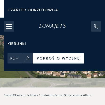
CZARTER ODRZUTOWCA
KOSZTY CZARTERU
PRYWATNE ODRZUTOWCE
KIERUNKI
POPROŚ O WYCENĘ
PL
Strona Główna
Lotniska
Lotnisko Paris-Saclay-Versailles