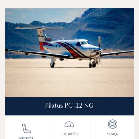
Lotnisko Paris-Saclay-Versailles : 3 najpopularniejsze mo
Zdjęcie samolotu
Model samolotu
Miejsca
Prędkość (km/h)
Prędkość (węzły)
Zasięg (km)
Zasięg (NM)
Pilatus PC-12 NG