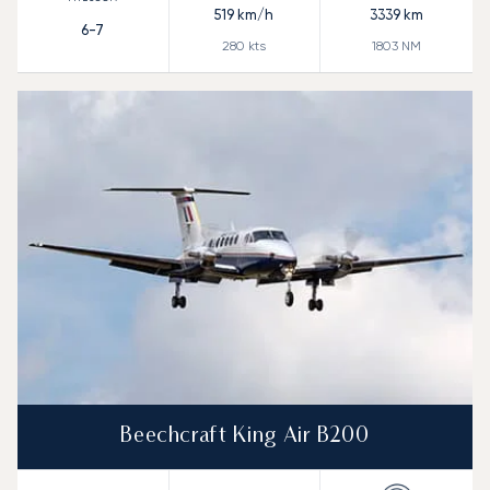
519
km/h
3339
km
6-7
280
kts
1803
NM
Beechcraft King Air B200