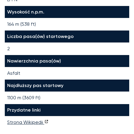
Wysokość n.p.m.
164 m (538 ft)
Liczba pasa(ów) startowego
2
Nawierzchnia pasa(ów)
Asfalt
Najdłuższy pas startowy
1100
m (
3609
ft)
Przydatne linki
Strona Wikipedii