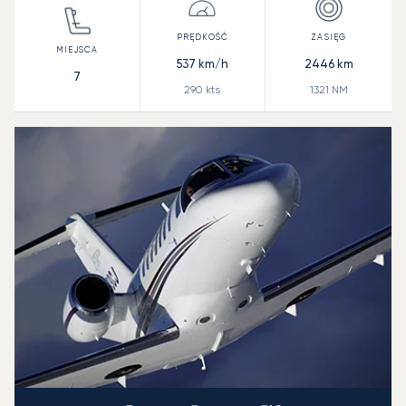
537
km/h
2446
km
7
290
kts
1321
NM