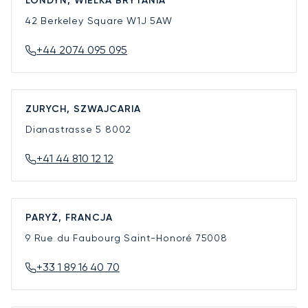
LONDYN, WIELKA BRYTANIA
42 Berkeley Square
W1J 5AW
+44 2074 095 095
ZURYCH, SZWAJCARIA
Dianastrasse 5
8002
+41 44 810 12 12
PARYŻ, FRANCJA
9 Rue du Faubourg Saint-Honoré
75008
+33 1 89 16 40 70