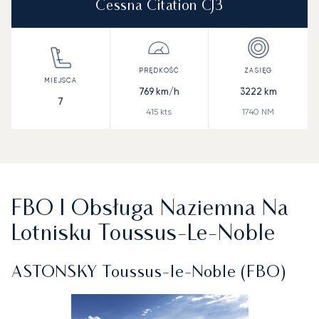
Cessna Citation CJ3
769
km/h
3222
km
7
415
kts
1740
NM
FBO I Obsługa Naziemna Na
Lotnisku Toussus‑le‑Noble
ASTONSKY Toussus‑le‑Noble (FBO)