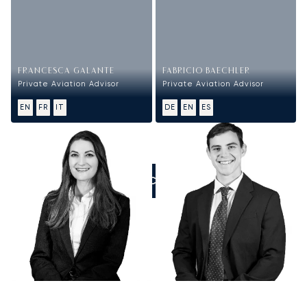
FRANCESCA GALANTE
FABRICIO BAECHLER
Private Aviation Advisor
Private Aviation Advisor
EN
FR
IT
DE
EN
ES
ZADZWOŃCIE DO NAS