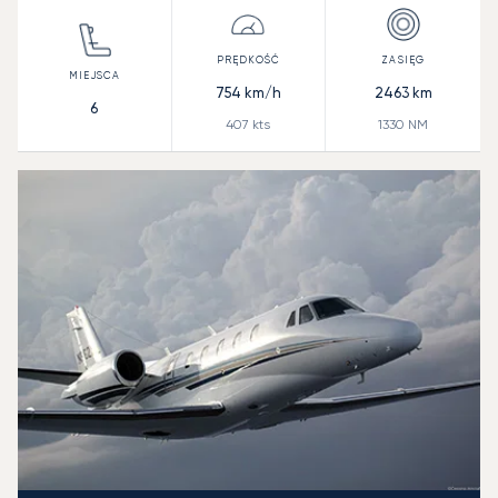
754
km/h
2463
km
6
407
kts
1330
NM