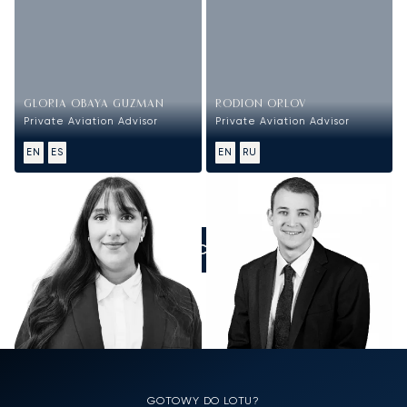
GLORIA OBAYA GUZMAN
RODION ORLOV
Private Aviation Advisor
Private Aviation Advisor
EN
ES
EN
RU
ZADZWOŃCIE DO NAS
GOTOWY DO LOTU?