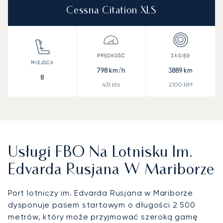
Cessna Citation XLS
798
km/h
3889
km
8
431
kts
2100
NM
Usługi FBO Na Lotnisku Im.
Edvarda Rusjana W Mariborze
Port lotniczy im. Edvarda Rusjana w Mariborze
dysponuje pasem startowym o długości 2 500
metrów, który może przyjmować szeroką gamę