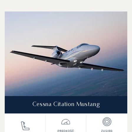
Lotnisko Maribor im. Edvarda Rusjana : 3 najpopularniejsz
Zdjęcie samolotu
Model samolotu
Miejsca
Prędkość (km/h)
Prędkość (węzły)
Zasięg (km)
Zasięg (NM)
Cessna Citation Mustang