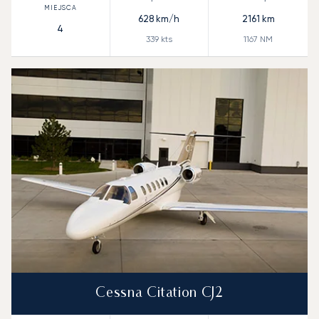
628
km/h
2161
km
4
339
kts
1167
NM
Cessna Citation CJ2