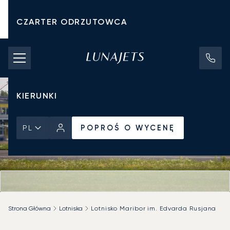
CZARTER ODRZUTOWCA
KOSZTY CZARTERU
PRYWATNE ODRZUTOWCE
KIERUNKI
POPROŚ O WYCENĘ
PL
Strona Główna
Lotniska
Lotnisko Maribor im. Edvarda Rusjana