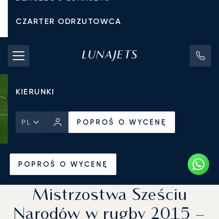
CZARTER ODRZUTOWCA
KOSZTY CZARTERU
PRYWATNE ODRZUTOWCE
KIERUNKI
POPROŚ O WYCENĘ
PL
Strona Główna
Wiadomości i Perspektywy
POPROŚ O WYCENĘ
Mistrzostwa Sześciu
Narodów w rugby 2015 –