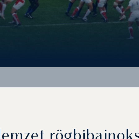
mzet rögbibajnoksá