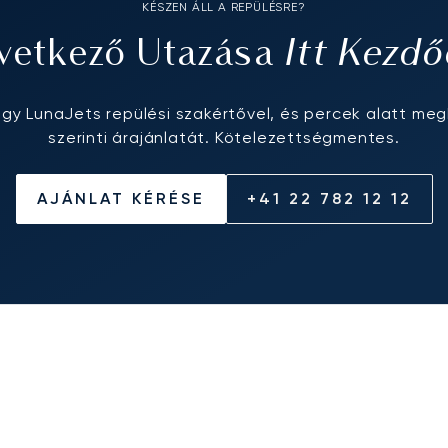
KÉSZEN ÁLL A REPÜLÉSRE?
Itt Kezdő
vetkező Utazása
egy LunaJets repülési szakértővel, és percek alatt meg
szerinti árajánlatát. Kötelezettségmentes.
AJÁNLAT KÉRÉSE
+41 22 782 12 12