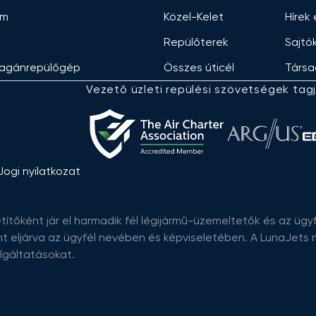
am
Közel-Kelet
Hírek
Repülőterek
Sajtó
agánrepülőgép
Összes úticél
Társa
Vezető üzleti repülési szövetségek tagj
Jogi nyilatkozat
títőként jár el harmadik fél légijármű-üzemeltetők és az ügyfé
nt eljárva az ügyfél nevében és képviseletében. A LunaJet
olgáltatásokat.