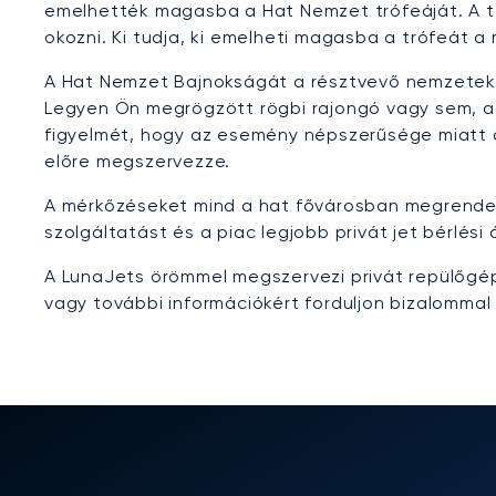
emelhették magasba a Hat Nemzet trófeáját. A to
okozni. Ki tudja, ki emelheti magasba a trófeát
A Hat Nemzet Bajnokságát a résztvevő nemzetek – 
Legyen Ön megrögzött rögbi rajongó vagy sem, a 
figyelmét, hogy az esemény népszerűsége miatt a
előre megszervezze.
A mérkőzéseket mind a hat fővárosban megrendezik
szolgáltatást és a piac legjobb privát jet bérlési
A LunaJets örömmel megszervezi privát repülőgép 
vagy további információkért forduljon bizalommal