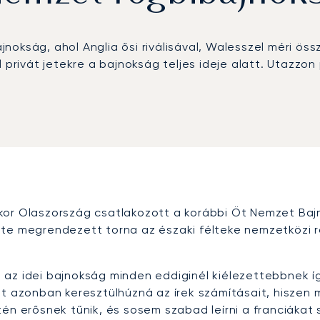
okság, ahol Anglia ősi riválisával, Walesszel méri össz
 privát jetekre a bajnokság teljes ideje alatt. Utazzon 
kor Olaszország csatlakozott a korábbi Öt Nemzet Bajn
ente megrendezett torna az északi félteke nemzetköz
az idei bajnokság minden eddiginél kiélezettebbnek íg
t azonban keresztülhúzná az írek számításait, hiszen m
tén erősnek tűnik, és sosem szabad leírni a franciáka