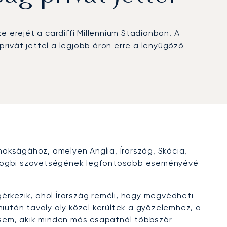
e erejét a cardiffi Millennium Stadionban. A
privát jettel a legjobb áron erre a lenyűgöző
okságához, amelyen Anglia, Írország, Skócia,
i rögbi szövetségének legfontosabb eseményévé
érkezik, ahol Írország reméli, hogy megvédheti
iután tavaly oly közel kerültek a győzelemhez, a
t sem, akik minden más csapatnál többször