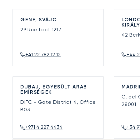
GENF, SVÁJC
LONDO
KIRÁL
29 Rue Lect
1217
42 Ber
+41 22 782 12 12
+44 2
DUBAJ, EGYESÜLT ARAB
MADRI
EMÍRSÉGEK
C. del
DIFC - Gate District 4, Office
28001
B03
+971 4 227 4434
+34 9