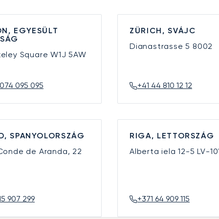
N, EGYESÜLT
ZÜRICH, SVÁJC
YSÁG
Dianastrasse 5
8002
keley Square
W1J 5AW
074 095 095
+41 44 810 12 12
D, SPANYOLORSZÁG
RIGA, LETTORSZÁG
 Conde de Aranda, 22
Alberta iela 12-5
LV-10
15 907 299
+371 64 909 115