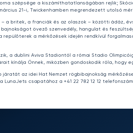
rna szépsége a kiszámíthatatlanságában rejlik; Skóci
 a március 21-i, Twickenhamben megrendezett utolsó mé
a britek, a franciák és az olaszok – közötti ádáz, évs
bajnokságot övező szenvedély, hangulat és feszültség
 repülőterek a mérkőzések idején rendkívül forgalmasa
, a dublini Aviva Stadiontól a római Stadio Olimpicó
 árait kínálja Önnek, miközben gondoskodik róla, hogy e
járatát az idei Hat Nemzet rögbibajnokság mérkőzéseir
 a LunaJets csapatához a +41 22 782 12 12 telefonszá