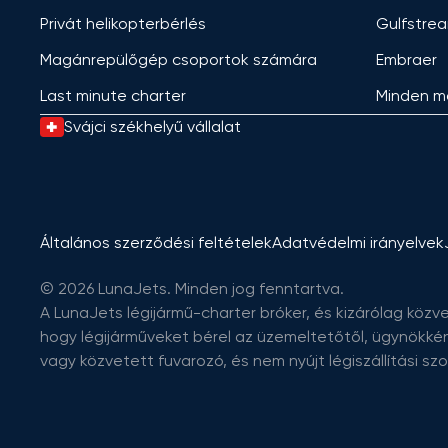
Privát helikopterbérlés
Gulfstre
Magánrepülőgép csoportok számára
Embraer
Last minute charter
Minden m
Svájci székhelyű vállalat
Általános szerződési feltételek
Adatvédelmi irányelvek
© 2026 LunaJets. Minden jog fenntartva.
A LunaJets légijármű-charter bróker, és kizárólag közve
hogy légijárműveket bérel az üzemeltetőtől, ügynökké
vagy közvetett fuvarozó, és nem nyújt légiszállítási sz