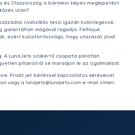
a és Olaszország is bármikor képes meglepetést
rkőzés után?
zázados rivalizálás teszi igazán különlegessé.
 garantáltan magával ragadja. Felhívjuk
k, ezért kulcsfontosságú, hogy utazását jóval
ig. A LunaJets szakértő csapata páratlan
gyetlen pillanatról se maradjon le az izgalmakból.
e. Privát jet bérléssel kapcsolatos kéréseivel
mon vagy a lunajets@lunajets.com e-mail címen.