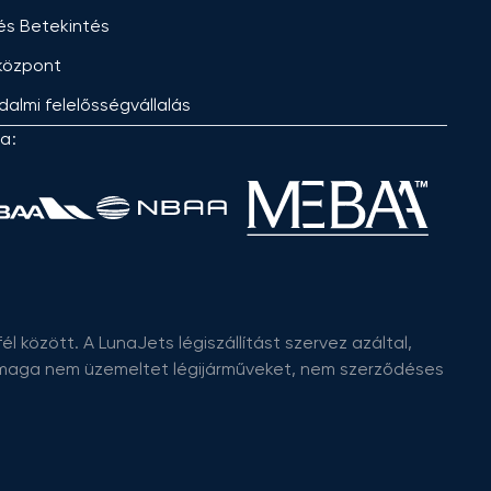
 és Betekintés
központ
dalmi felelősségvállalás
a:
l között. A LunaJets légiszállítást szervez azáltal,
s maga nem üzemeltet légijárműveket, nem szerződéses