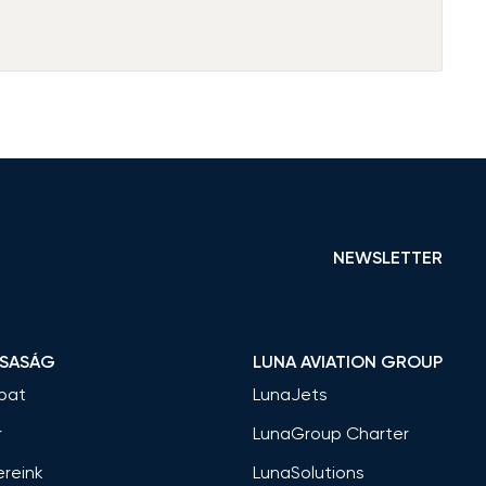
NEWSLETTER
RSASÁG
LUNA AVIATION GROUP
pat
LunaJets
r
LunaGroup Charter
ereink
LunaSolutions