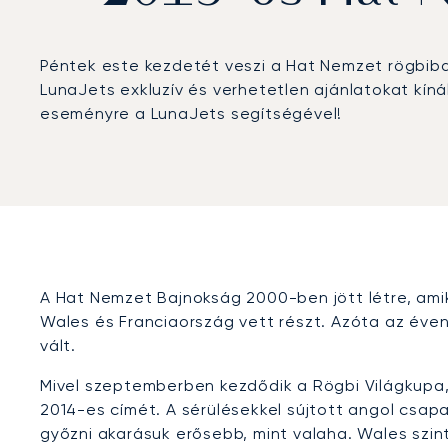
Péntek este kezdetét veszi a Hat Nemzet rögbibajn
LunaJets exkluzív és verhetetlen ajánlatokat kínál
eseményre a LunaJets segítségével!
A Hat Nemzet Bajnokság 2000-ben jött létre, ami
Wales és Franciaország vett részt. Azóta az év
vált.
Mivel szeptemberben kezdődik a Rögbi Világkupa, 
2014-es címét. A sérülésekkel sújtott angol csapa
győzni akarásuk erősebb, mint valaha. Wales szin