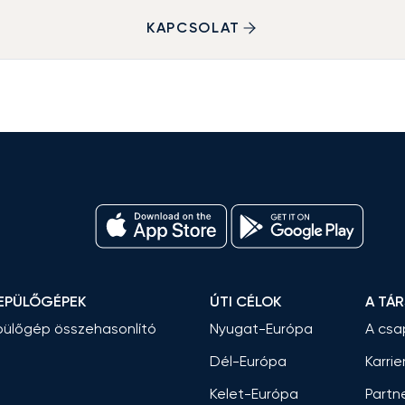
KAPCSOLAT
EPÜLŐGÉPEK
ÚTI CÉLOK
A TÁ
ülőgép összehasonlító
Nyugat-Európa
A csa
Dél-Európa
Karrie
Kelet-Európa
Partn