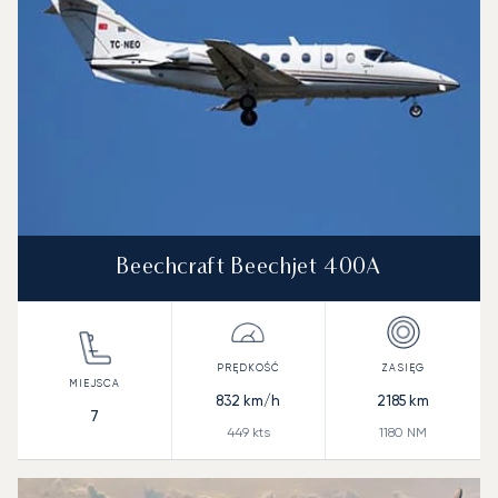
Beechcraft Beechjet 400A
832
km/h
2185
km
7
449
kts
1180
NM