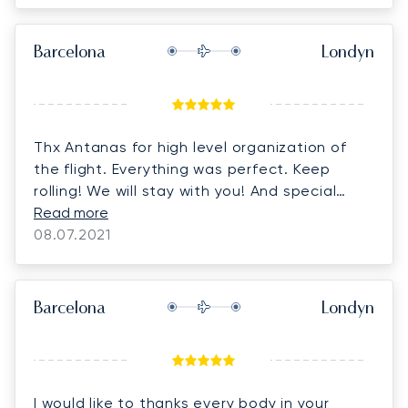
Barcelona
Londyn
Thx Antanas for high level organization of
the flight. Everything was perfect. Keep
rolling! We will stay with you! And special
thanks Tomas for nice gifts! Best regards,
Read more
08.07.2021
Barcelona
Londyn
I would like to thanks every body in your