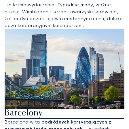
lub letnie wydarzenia. Tygodnie mody, ważne
aukcje, Wimbledon i sezon towarzyski sprawiają,
że Londyn pozostaje w nieustannym ruchu, daleko
poza korporacyjnym kalendarzem.
Wynajmij Jet Prywatny Do
Barcelony
Barcelona wita
podróżnych korzystających z
prywatnych jetów przez cały rok
— w celach