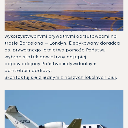
Między Londynem A
Barceloną?
W 2025 roku Citation CJ1, Beechjet 400A i
Citation Latitude były najczęściej
wykorzystywanymi prywatnymi odrzutowcami na
trasie Barcelona — Londyn. Dedykowany doradca
ds. prywatnego lotnictwa pomoże Państwu
wybrać statek powietrzny najlepiej
odpowiadający Państwa indywidualnym
potrzebom podróży.
Skontaktuj się z jednym z naszych lokalnych biur
.
3 najpopularniejsze modele samolotów według liczby opera
Zdjęcie samolotu
Model samolotu
Miejsca
Prędkość (km/h)
Prędkość (węzły)
Zasięg (km)
Zasięg (NM)