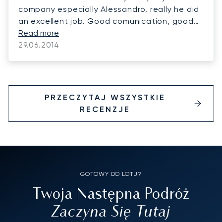
company especially Alessandro, really he did
an excellent job. Good comunication, good
service, great follow up. In short words, I was
Read more
lucky to pick your company. Regards.
29.06.2014
PRZECZYTAJ WSZYSTKIE
RECENZJE
GOTOWY DO LOTU?
Twoja Następna Podróż
Zaczyna Się Tutaj