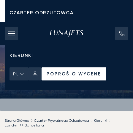
CZARTER ODRZUTOWCA
KOSZTY CZARTERU
PRYWATNE ODRZUTOWCE
KIERUNKI
POPROŚ O WYCENĘ
PL
Strona Główna
Czarter Prywatnego Odrzutowca
Kierunki
Londyn ↔ Barcelona