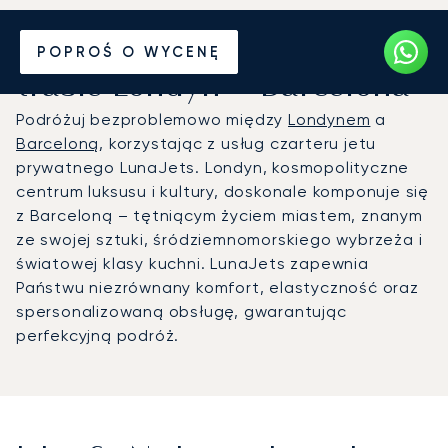
Wynajmij jet prywatny na
POPROŚ O WYCENĘ
trasie Londyn – Barcelona
Podróżuj bezproblemowo między
Londynem
a
Barceloną
, korzystając z usług czarteru jetu
prywatnego LunaJets. Londyn, kosmopolityczne
centrum luksusu i kultury, doskonale komponuje się
z Barceloną – tętniącym życiem miastem, znanym
ze swojej sztuki, śródziemnomorskiego wybrzeża i
światowej klasy kuchni. LunaJets zapewnia
Państwu niezrównany komfort, elastyczność oraz
spersonalizowaną obsługę, gwarantując
perfekcyjną podróż.