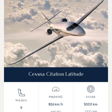
Cessna Citation Latitude
826
km/h
5000
km
9
446
kts
2700
NM