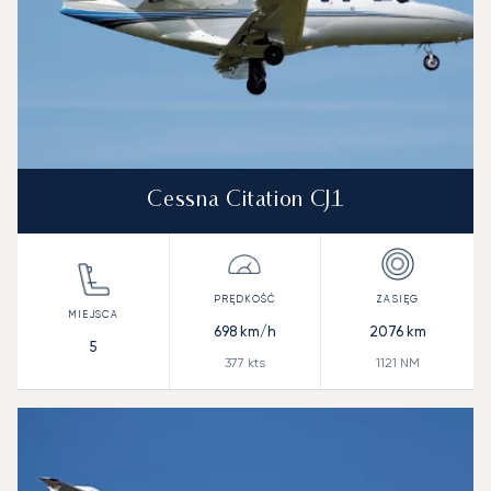
Cessna Citation CJ1
698
km/h
2076
km
5
377
kts
1121
NM